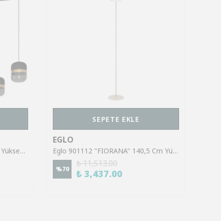
SEPETE EKLE
EGLO
EGL
Eglo 39921 "SINSIGA" 150 Cm Yüksekliğinde Çelik Siyah Sarkıt Avize
Eglo 901112 "FIORANA" 140,5 Cm Yüksekliğinde Çelik Köşe Lambası Lambader
₺ 11,513.00
%
70
%
70
₺ 3,437.00