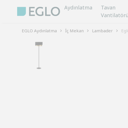
Aydınlatma
Tavan
Vantilatör
EGLO Aydınlatma
İç Mekan
Lambader
Egl