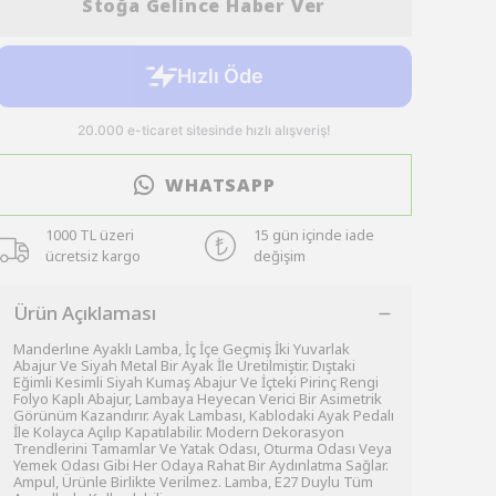
Stoğa Gelince Haber Ver
WHATSAPP
1000 TL üzeri
15 gün içinde iade
ücretsiz kargo
değişim
Ürün Açıklaması
Manderlıne Ayaklı Lamba, İç İçe Geçmiş İki Yuvarlak
Abajur Ve Siyah Metal Bir Ayak İle Üretilmiştir. Dıştaki
Eğimli Kesimli Siyah Kumaş Abajur Ve İçteki Pirinç Rengi
Folyo Kaplı Abajur, Lambaya Heyecan Verici Bir Asimetrik
Görünüm Kazandırır. Ayak Lambası, Kablodaki Ayak Pedalı
İle Kolayca Açılıp Kapatılabilir. Modern Dekorasyon
Trendlerini Tamamlar Ve Yatak Odası, Oturma Odası Veya
Yemek Odası Gibi Her Odaya Rahat Bir Aydınlatma Sağlar.
Ampul, Ürünle Birlikte Verilmez. Lamba, E27 Duylu Tüm