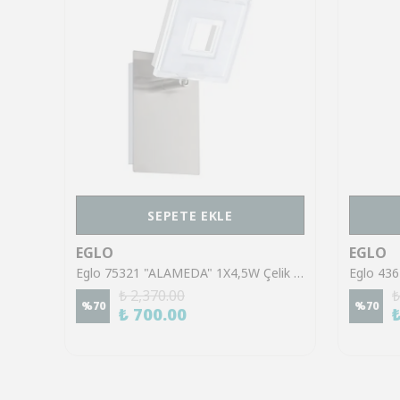
SEPETE EKLE
EGLO
EGLO
Eglo 43553 "GILTSPUR" Çelik Siyah Tavan Armatürü
Eglo 75321 "ALAMEDA" 1X4,5W Çelik Nikel Mat Sıva Üstü Spot
₺ 2,370.00
₺
%
70
%
70
₺ 700.00