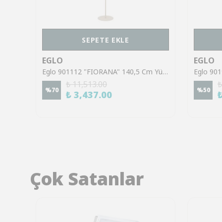
SEPETE EKLE
EGLO
EGLO
Eglo 390462 "MENORCA" 165 cm Yüksekliğinde Nikel-Nero Çelik Köşe Lambası Lambader
Eglo 901112 "FIORANA" 140,5 Cm Yüksekliğinde Çelik Köşe Lambası Lambader
₺ 11,513.00
₺
%
70
%
50
₺ 3,437.00
Çok Satanlar