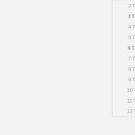
2 T
3 T
4 T
5 T
6 T
7 T
8 T
9 T
10 
11 
12 