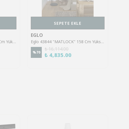
SEPETE EKLE
EGLO
EGL
Eglo 99612 "ALMEIDA 2" 167 Cm Yüksekliğinde Çelik Köşe Lambası Lambader
Eglo 43844 "MATLOCK" 158 Cm Yüksekliğinde Çelik Köşe Lambası Lambader
₺ 16,114.00
%
70
%
50
₺ 4,835.00