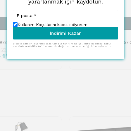
yararlanmak için kaydolun.
SEPETE EKLE
SEPETE EKLE
Kullanım Koşullarını kabul ediyorum
İndirimi Kazan
EGLO
Eglo 901978 "CONIVARINO" 170 Cm Yüksekliğinde Beyaz Çelik Dokunmatik Köşe Lambası Lambader
E-posta adresinizi girerek pazarlama ve tanıtım ile ilgili iletişim almayı kabul
edersiniz ve Gizlilik Politikamızı okuduğunuzu ve kabul ettiğinizi onaylarsınız.
 22,658.00
₺ 18,113.00
%
53
₺ 11,329.00
₺ 8,433.00