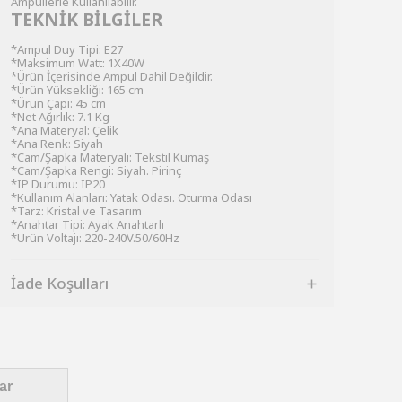
Ampullerle Kullanılabilir.
TEKNİK BİLGİLER
*Ampul Duy Tipi: E27
*Maksimum Watt: 1X40W
*Ürün İçerisinde Ampul Dahil Değildir.
*Ürün Yüksekliği: 165 cm
*Ürün Çapı: 45 cm
*Net Ağırlık: 7.1 Kg
*Ana Materyal: Çelik
*Ana Renk: Siyah
*Cam/Şapka Materyali: Tekstil Kumaş
*Cam/Şapka Rengi: Siyah. Pirinç
*IP Durumu: IP20
*Kullanım Alanları: Yatak Odası. Oturma Odası
*Tarz: Kristal ve Tasarım
*Anahtar Tipi: Ayak Anahtarlı
*Ürün Voltajı: 220-240V.50/60Hz
İade Koşulları
ar