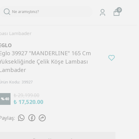
0
bası Lambader
EGLO
Eglo 39927 "MANDERLINE" 165 Cm
Yüksekliğinde Çelik Köşe Lambası
Lambader
Ürün Kodu
:
39927
₺ 29,199.00
%
40
₺ 17,520.00
Paylaş
: