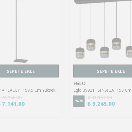
SEPETE EKLE
SEPETE EKLE
EGLO
Eglo 43614 "LACEY" 159,5 Cm Yüksekliğinde Çelik, Ahşap Köşe Lambası Lambader
 24,166.00
₺ 31,161.00
%
70
₺ 7,141.00
₺ 9,245.00