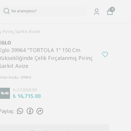
0
Pirinç Sarkıt Avize
EGLO
Eglo 39964 "TORTOLA 1" 150 Cm
Yüksekliğinde Çelik Fırçalanmış Pirinç
Sarkıt Avize
Ürün Kodu
:
39964
₺ 27,858.00
%
40
₺ 16,715.00
Paylaş
: