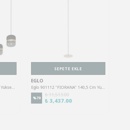
SEPETE EKLE
EGLO
EGL
Eglo 39921 "SINSIGA" 150 Cm Yüksekliğinde Çelik Siyah Sarkıt Avize
Eglo 901112 "FIORANA" 140,5 Cm Yüksekliğinde Çelik Köşe Lambası Lambader
₺ 11,513.00
%
70
%
70
₺ 3,437.00