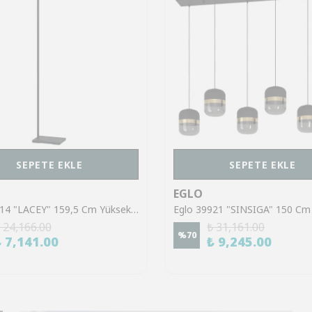
SEPETE EKLE
SEPETE EKLE
EGLO
Eglo 43614 "LACEY" 159,5 Cm Yüksekliğinde Çelik, Ahşap Köşe Lambası Lambader
 24,166.00
₺ 31,161.00
%
70
₺ 7,141.00
₺ 9,245.00