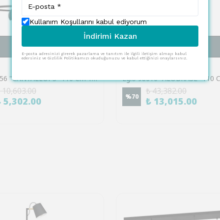
Kullanım Koşullarını kabul ediyorum
İndirimi Kazan
SEPETE EKLE
SEPETE EKLE
E-posta adresinizi girerek pazarlama ve tanıtım ile ilgili iletişim almayı kabul
edersiniz ve Gizlilik Politikamızı okuduğunuzu ve kabul ettiğinizi onaylarsınız.
EGLO
Eglo 98456 "CANTALLOPS" 110 Cm Yüksekliğinde Çelik Siyah, Beyaz Sarkıt Avize
 10,603.00
₺ 43,382.00
%
70
₺ 5,302.00
₺ 13,015.00