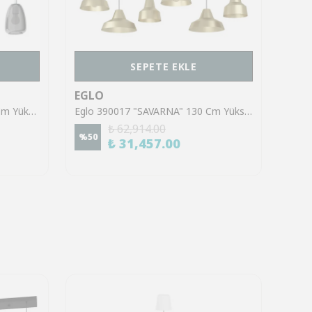
SEPETE EKLE
EGLO
EGL
Eglo 98616 "ALOBRASE" 110 Cm Yüksekliğinde Çelik Krom Sarkıt Avize
Eglo 390017 "SAVARNA" 130 Cm Yüksekliğinde Çelik Siyah Sarkıt Avize
₺ 62,914.00
%
50
%
70
₺ 31,457.00