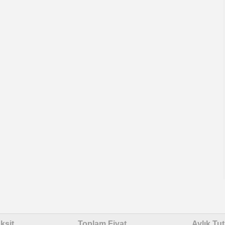
ksit
Toplam Fiyat
Aylık Tut