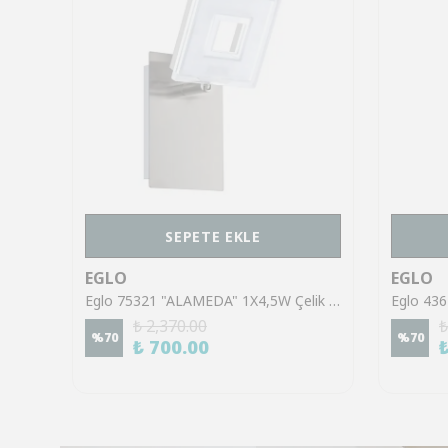
SEPETE EKLE
EGLO
EGLO
Eglo 43553 "GILTSPUR" Çelik Siyah Tavan Armatürü
Eglo 75321 "ALAMEDA" 1X4,5W Çelik Nikel Mat Sıva Üstü Spot
₺ 2,370.00
₺
%
70
%
70
₺ 700.00