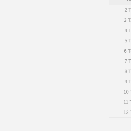
2 T
3 T
4 T
5 T
6 T
7 T
8 T
9 T
10 
11 
12 