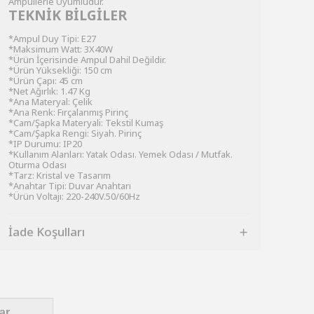
Ampullerle Uyumludur.
TEKNİK BİLGİLER
*Ampul Duy Tipi: E27
*Maksimum Watt: 3X40W
*Ürün İçerisinde Ampul Dahil Değildir.
*Ürün Yüksekliği: 150 cm
*Ürün Çapı: 45 cm
*Net Ağırlık: 1.47 Kg
*Ana Materyal: Çelik
*Ana Renk: Fırçalanmış Pirinç
*Cam/Şapka Materyali: Tekstil Kumaş
*Cam/Şapka Rengi: Siyah. Pirinç
*IP Durumu: IP20
*Kullanım Alanları: Yatak Odası. Yemek Odası / Mutfak.
Oturma Odası
*Tarz: Kristal ve Tasarım
*Anahtar Tipi: Duvar Anahtarı
*Ürün Voltajı: 220-240V.50/60Hz
İade Koşulları
ar