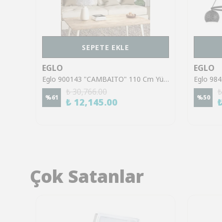
SEPETE EKLE
EGLO
EGLO
Eglo 43636 "BOYLE" 110 Cm Yüksekliğinde Çelik, Ahşap Siyah, Kahverengi Sarkıt Avize
Eglo 900143 "CAMBAITO" 110 Cm Yüksekliğinde Çelik Kum Rengi Sarkıt Avize
₺ 30,766.00
₺
%
61
%
50
₺ 12,145.00
Çok Satanlar