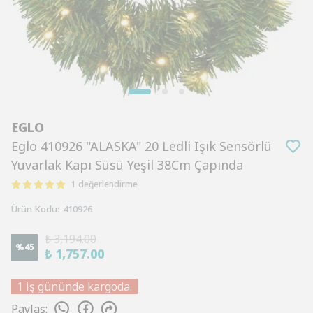
EGLO
Eglo 410926 "ALASKA" 20 Ledli Işık Sensörlü
Yuvarlak Kapı Süsü Yeşil 38Cm Çapında
1 değerlendirme
Ürün Kodu
:
410926
₺ 3,194.00
%
45
₺ 1,757.00
1 iş gününde kargoda.
Paylaş
: