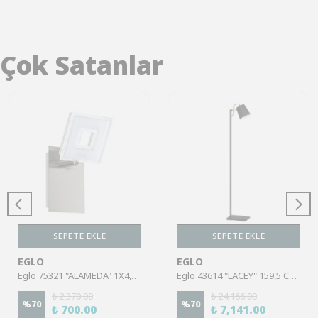
Çok Satanlar
SEPETE EKLE
SEPETE EKLE
EGLO
EGLO
Eglo 75321 "ALAMEDA" 1X4,5W Çelik Nikel Mat Sıva Üstü Spot
Eglo 43614 "LACEY" 159,5 Cm Yüksekliğinde Çelik, Ahşap Köşe Lambası Lambader
₺ 2,370.00
₺ 24,166.00
%
70
%
70
₺ 700.00
₺ 7,141.00