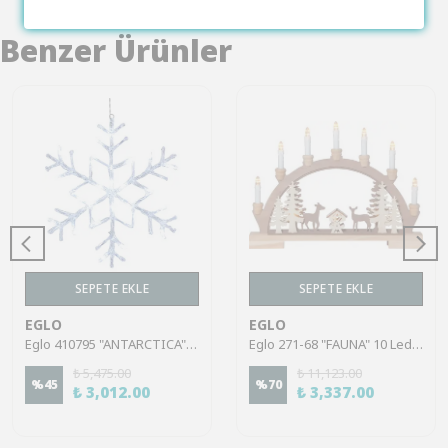
Benzer Ürünler
SEPETE EKLE
SEPETE EKLE
EGLO
EGLO
Eglo 410795 "ANTARCTICA" 24 Ledli Şeffaf Dekoratif Aydınlatma 40Cm Yüksekliğinde 40Cm Uzunluğunda
Eglo 271-68 "FAUNA" 10 Ledli Doğal Ahşap Dekoratif Aydınlatma 33Cm Yüksekliğinde 45Cm Uzunluğunda
₺ 5,475.00
₺ 11,123.00
%
45
%
70
₺ 3,012.00
₺ 3,337.00