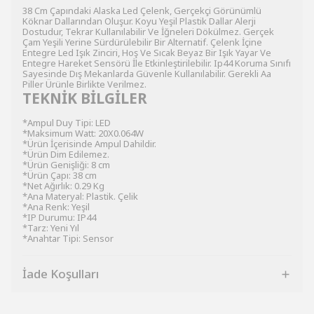
38 Cm Çapındaki Alaska Led Çelenk, Gerçekçi Görünümlü
Köknar Dallarından Oluşur. Koyu Yeşil Plastik Dallar Alerji
Dostudur, Tekrar Kullanılabilir Ve İğneleri Dökülmez. Gerçek
Çam Yeşili Yerine Sürdürülebilir Bir Alternatif. Çelenk İçine
Entegre Led Işık Zinciri, Hoş Ve Sıcak Beyaz Bir Işık Yayar Ve
Entegre Hareket Sensörü İle Etkinleştirilebilir. Ip44 Koruma Sınıfı
Sayesinde Dış Mekanlarda Güvenle Kullanılabilir. Gerekli Aa
Piller Ürünle Birlikte Verilmez.
TEKNİK BİLGİLER
*Ampul Duy Tipi: LED
*Maksimum Watt: 20X0.064W
*Ürün İçerisinde Ampul Dahildir.
*Ürün Dim Edilemez.
*Ürün Genişliği: 8 cm
*Ürün Çapı: 38 cm
*Net Ağırlık: 0.29 Kg
*Ana Materyal: Plastik. Çelik
*Ana Renk: Yeşil
*IP Durumu: IP44
*Tarz: Yeni Yıl
*Anahtar Tipi: Sensor
İade Koşulları