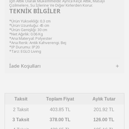
İçin Altlık Olarak Mükemmeldir. Ayrıca Keçe Altlık, Masayı
Çizilmelere, Su İzlerine Ve Diğer Kirlerden Korur.
TEKNİK BİLGİLER
*Ürün Yüksekliği: 0.3 cm
*Ürün Uzunluğu: 45 cm
*Ürün Genişliği: 30 cm
*Net Ağırlık: 0.06 Kg
*Ana Materyal: Polyester
*Ana Renk: Antik Kahverengi. Bej
*IP Durumu: IP20
*Tarz: EGLO Living
İade Koşulları
Taksit
Toplam Fiyat
Aylık Tutar
2 Taksit
403.85 TL
201.92 TL
3 Taksit
378.00 TL
126.00 TL