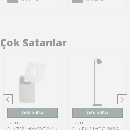
Çok Satanlar
SEPETE EKLE
SEPETE EKLE
EGLO
EGLO
Eglo 75321 "ALAMEDA" 1X4,5W Çelik Nikel Mat Sıva Üstü Spot
Eglo 43614 "LACEY" 159,5 Cm Yüksekliğinde Çelik, Ahşap Köşe Lambası Lambader