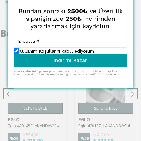
Bu ürün için henüz yorum yapılmamış.
Bundan sonraki
2500₺
ve Üzeri
i
lk
siparişinizde
250₺
indirimden
yararlanmak için kaydolun.
Benzer Ürünler
Kullanım Koşullarını kabul ediyorum
İndirimi Kazan
E-posta adresinizi girerek pazarlama ve tanıtım ile ilgili iletişim almayı kabul
edersiniz ve Gizlilik Politikamızı okuduğunuzu ve kabul ettiğinizi onaylarsınız.
SEPETE EKLE
SEPETE EKLE
EGLO
EGLO
Eglo 420145 "LAKANDAVA" 45X30Cm Polyester Gri Geyik Amerikan Servisi
Eglo 420137 "LAKANDAVA" 45X30Cm Polyester Siyah/Beyaz Kadın Amerikan Servisi
₺ 554.00
₺ 412.00
%
58
%
58
₺ 233.00
₺ 174.00