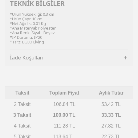
TEKNİK BİLGİLER
*Ürün Yüksekliği: 0.3 cm
*Ürün Çapı: 10 cm
*Net Ağırlık: 0.01 Kg
*Ana Materyal: Polyester
*Ana Renk: Siyah. Beyaz
*IP Durumu: IP20
*Tarz: EGLO Living
İade Koşulları
Taksit
Toplam Fiyat
Aylık Tutar
2 Taksit
106.84 TL
53.42 TL
3 Taksit
100.00 TL
33.33 TL
4 Taksit
111.28 TL
27.82 TL
5 Taksit
113.64 TL
22.73 TL