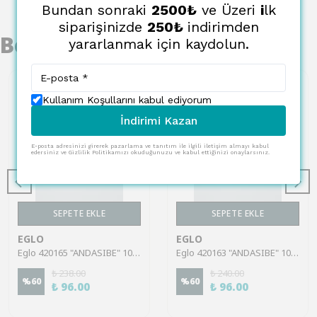
Bundan sonraki
2500₺
ve Üzeri
i
lk
siparişinizde
250₺
indirimden
Benzer Ürünler
yararlanmak için kaydolun.
Kullanım Koşullarını kabul ediyorum
İndirimi Kazan
E-posta adresinizi girerek pazarlama ve tanıtım ile ilgili iletişim almayı kabul
edersiniz ve Gizlilik Politikamızı okuduğunuzu ve kabul ettiğinizi onaylarsınız.
SEPETE EKLE
SEPETE EKLE
EGLO
EGLO
Eglo 420165 "ANDASIBE" 10Cm Çapında Polyester Gri Kartal Bardak Altlık
Eglo 420163 "ANDASIBE" 10Cm Çapında Polyester Gri Kartal Bardak Altlık
₺ 238.00
₺ 240.00
%
60
%
60
₺ 96.00
₺ 96.00