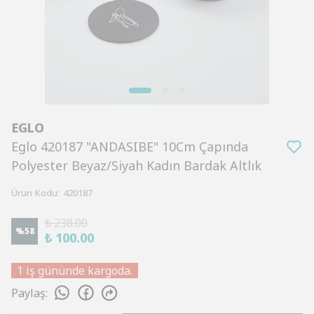
EGLO
Eglo 420187 "ANDASIBE" 10Cm Çapında
Polyester Beyaz/Siyah Kadın Bardak Altlık
Ürün Kodu
:
420187
₺ 238.00
%
58
₺ 100.00
1 iş gününde kargoda.
Paylaş
: