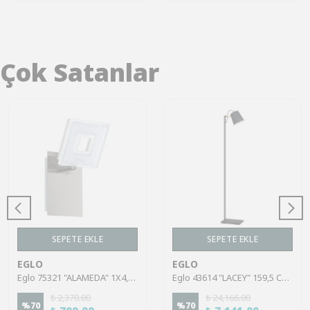
Çok Satanlar
SEPETE EKLE
SEPETE EKLE
EGLO
EGLO
Eglo 75321 "ALAMEDA" 1X4,5W Çelik Nikel Mat Sıva Üstü Spot
Eglo 43614 "LACEY" 159,5 Cm Yüksekliğinde Çelik, Ahşap Köşe Lambası Lambader
₺ 2,370.00
₺ 24,166.00
%
70
%
70