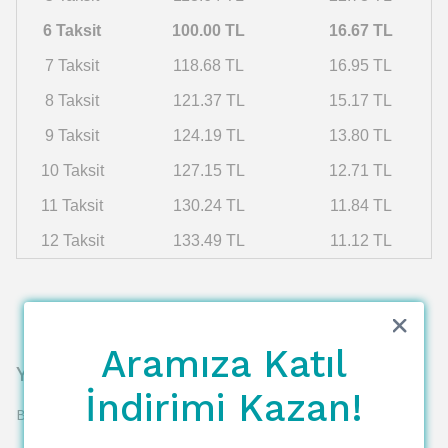
6 Taksit
100.00 TL
16.67 TL
7 Taksit
118.68 TL
16.95 TL
8 Taksit
121.37 TL
15.17 TL
9 Taksit
124.19 TL
13.80 TL
10 Taksit
127.15 TL
12.71 TL
11 Taksit
130.24 TL
11.84 TL
12 Taksit
133.49 TL
11.12 TL
Aramıza Katıl
Yorumlar
İndirimi Kazan!
Bu ürün için henüz yorum yapılmamış.