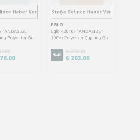
lince Haber Ver
Stoğa Gelince Haber Ver
EGLO
67 "ANDASIBE"
Eglo 420161 "ANDASIBE"
da Polyester Gri
10Cm Polyester Çapında Gri
k Altlık
Çiçek Bardak Altlık
92.00
₺ 338.00
%
40
176.00
₺ 203.00