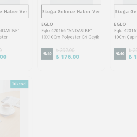
e Haber Ver
Stoğa Gelince Haber Ver
Stoğa Ge
EGLO
EGLO
ANDASIBE"
Eglo 420166 "ANDASIBE"
Eglo 4201
ster
10X10Cm Polyester Gri Geyik
10Cm Çapın
k Bardak Altlık
Bardak Altlık
Geyik Barda
0
₺ 292.00
₺ 2
%
40
%
40
.00
₺ 176.00
₺ 
Tükendi