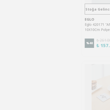
Stoğa Gelinc
EGLO
Eglo 420171 "
10X10Cm Polye
Kahverengi Geyi
₺ 261.0
%
40
₺ 157