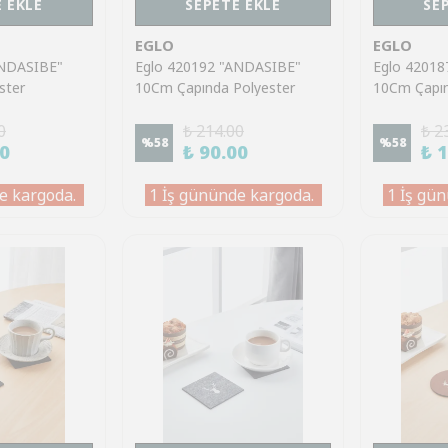
 EKLE
SEPETE EKLE
SE
EGLO
EGLO
ANDASIBE"
Eglo 420192 "ANDASIBE"
Eglo 4201
ster
10Cm Çapında Polyester
10Cm Çapın
adın Bardak
Pembe/Beyaz Kadın Bardak
Beyaz/Siya
0
Altlık
₺ 214.00
Altlık
₺ 2
%
58
%
58
00
₺ 90.00
₺ 
e kargoda.
1 İş gününde kargoda.
1 İş gün