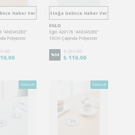
lince Haber Ver
Stoğa Gelince Haber Ver
EGLO
74 "ANDASIBE"
Eglo 420176 "ANDASIBE"
da Polyester
10Cm Çapında Polyester
k Bardak Altlık
Siyah Geyik Bardak Altlık
61.00
₺ 261.00
%
58
110.00
₺ 110.00
Tükendi
Tükendi