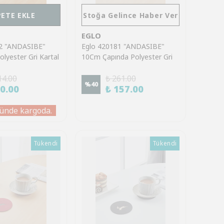
PETE EKLE
Stoğa Gelince Haber Ver
EGLO
62 "ANDASIBE"
Eglo 420181 "ANDASIBE"
lyester Gri Kartal
10Cm Çapında Polyester Gri
k
Geyik Bardak Altlık
14.00
₺ 261.00
%
40
90.00
₺ 157.00
ünde kargoda.
Tükendi
Tükendi