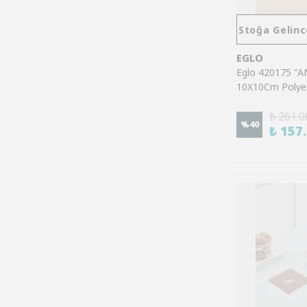
Stoğa Gelinc
EGLO
Eglo 420175 "
10X10Cm Polyes
Geyik Bardak Alt
₺ 261.0
%
40
₺ 157