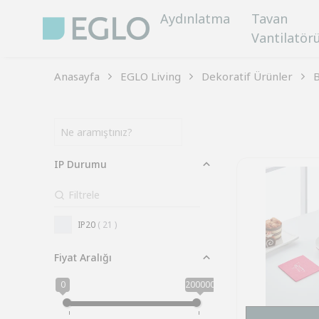
Aydınlatma
Tavan
Vantilatör
Anasayfa
EGLO Living
Dekoratif Ürünler
B
IP Durumu
IP20
( 21 )
Fiyat Aralığı
0
200000