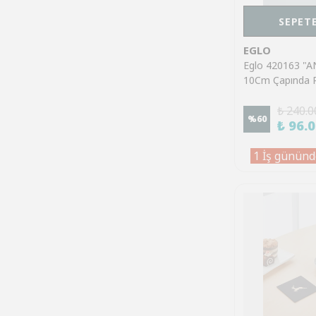
SEPETE
EGLO
Eglo 420163 "
10Cm Çapında P
Kartal Bardak Al
₺ 240.0
%
60
₺ 96.
1 İş gününd