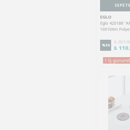
SEPETE
EGLO
Eglo 420188 "
10X10Xm Polyes
Kadın Bardak Alt
₺ 261.0
%
58
₺ 110
1 İş gününd