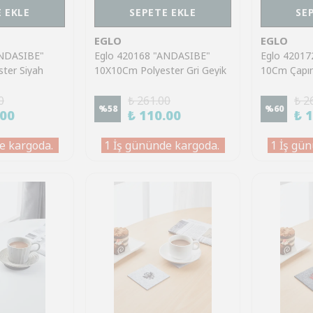
 EKLE
SEPETE EKLE
SE
EGLO
EGLO
ANDASIBE"
Eglo 420168 "ANDASIBE"
Eglo 4201
ter Siyah
10X10Cm Polyester Gri Geyik
10Cm Çapın
lık
Bardak Altlık
Kahverengi 
0
₺ 261.00
₺ 2
%
58
%
60
.00
₺ 110.00
₺ 
e kargoda.
1 İş gününde kargoda.
1 İş gün