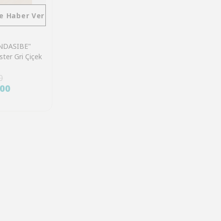
e Haber Ver
ANDASIBE"
ter Gri Çiçek
0
.00