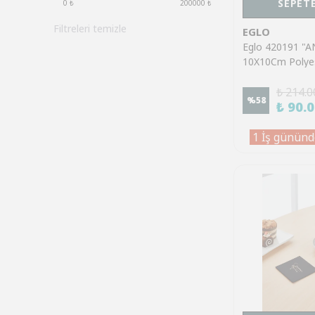
SEPETE
0
₺
200000
₺
Filtreleri temizle
EGLO
Eglo 420191 "
10X10Cm Polye
Pembe/Beyaz K
Altlık
₺ 214.0
%
58
₺ 90.
1 İş gününd