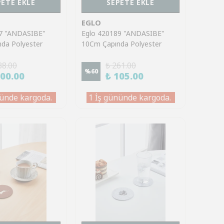
PETE EKLE
SEPETE EKLE
EGLO
87 "ANDASIBE"
Eglo 420189 "ANDASIBE"
da Polyester
10Cm Çapında Polyester
h Kadın Bardak
Siyah Kadın Bardak Altlık
38.00
₺ 261.00
%
60
100.00
₺ 105.00
ünde kargoda.
1 İş gününde kargoda.