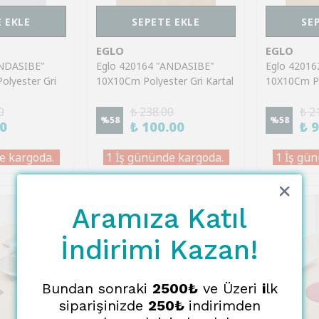
 EKLE
SEPETE EKLE
SE
EGLO
EGLO
ANDASIBE"
Eglo 420164 "ANDASIBE"
Eglo 4201
olyester Gri
10X10Cm Polyester Gri Kartal
10X10Cm Po
tlık
Bardak Altlık
Bardak Altlı
0
₺ 238.00
₺ 2
%
58
%
58
00
₺ 100.00
₺ 
e kargoda.
1 İş gününde kargoda.
1 İş gün
Tükendi
Tükendi
Aramıza Katıl
İndirimi Kazan!
Bundan sonraki
2500₺
ve Üzeri
i
lk
siparişinizde
250₺
indirimden