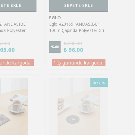
PETE EKLE
SEPETE EKLE
EGLO
72 "ANDASIBE"
Eglo 420165 "ANDASIBE"
da Polyester
10Cm Çapında Polyester Gri
Geyik Bardak Altlık
Kartal Bardak Altlık
61.00
₺ 238.00
%
60
105.00
₺ 96.00
ünde kargoda.
1 İş gününde kargoda.
Tükendi