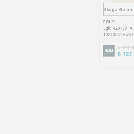
Stoğa Gelinc
EGLO
Eglo 420159 "
10X10Cm Polyes
Bardak Altlık
₺ 301.0
%
58
₺ 127