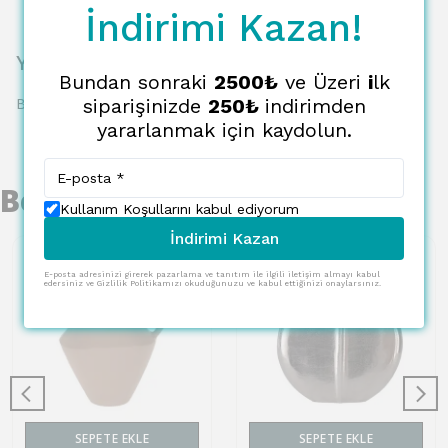
İndirimi Kazan!
Yorumlar
Bundan sonraki
2500₺
ve Üzeri
i
lk
Bu ürün için henüz yorum yapılmamış.
siparişinizde
250₺
indirimden
yararlanmak için kaydolun.
Benzer Ürünler
Kullanım Koşullarını kabul ediyorum
İndirimi Kazan
E-posta adresinizi girerek pazarlama ve tanıtım ile ilgili iletişim almayı kabul
edersiniz ve Gizlilik Politikamızı okuduğunuzu ve kabul ettiğinizi onaylarsınız.
SEPETE EKLE
SEPETE EKLE