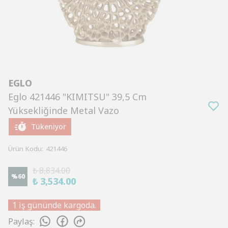
EGLO
Eglo 421446 "KIMITSU" 39,5 Cm
Yüksekliğinde Metal Vazo
Tükeniyor
Ürün Kodu
:
421446
₺ 8,834.00
%
60
₺ 3,534.00
1 iş gününde kargoda.
Paylaş
: