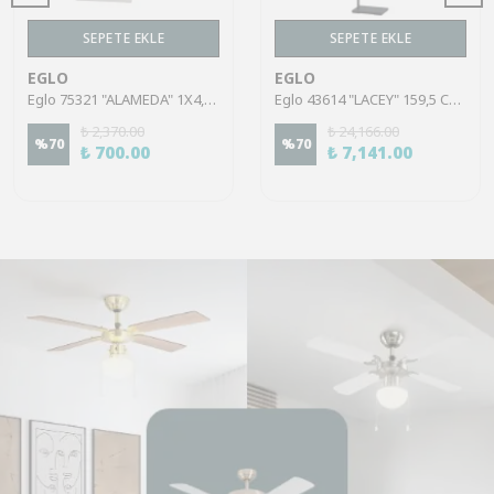
SEPETE EKLE
SEPETE EKLE
EGLO
EGLO
Eglo 75321 "ALAMEDA" 1X4,5W Çelik Nikel Mat Sıva Üstü Spot
Eglo 43614 "LACEY" 159,5 Cm Yüksekliğinde Çelik, Ahşap Köşe Lambası Lambader
₺ 2,370.00
₺ 24,166.00
%
70
%
70
₺ 700.00
₺ 7,141.00