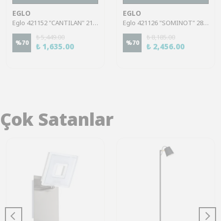
EGLO
EGLO
Eglo 421152 "CANTILAN" 21,5 Cm Yüksekliğinde Kum Rengi Metal Vazo
Eglo 421126 "SOMINOT" 28,5 Cm Yüksekliğinde Nikel Metal Vazo
₺ 5,449.00
₺ 8,185.00
%
70
%
70
₺ 1,635.00
₺ 2,456.00
Çok Satanlar