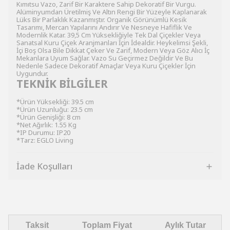
Kımıtsu Vazo, Zarif Bir Karaktere Sahip Dekoratif Bir Vurgu.
Alüminyumdan Üretilmiş Ve Altın Rengi Bir Yüzeyle Kaplanarak
Lüks Bir Parlaklık Kazanmıştır. Organik Görünümlü Kesik
Tasarımı, Mercan Yapılarını Andırır Ve Nesneye Hafiflik Ve
Modernlik Katar. 39,5 Cm Yüksekliğiyle Tek Dal Çiçekler Veya
Sanatsal Kuru Çiçek Aranjmanları İçin İdealdir. Heykelimsi Şekli,
İçi Boş Olsa Bile Dikkat Çeker Ve Zarif, Modern Veya Göz Alıcı İç
Mekanlara Uyum Sağlar. Vazo Su Geçirmez Değildir Ve Bu
Nedenle Sadece Dekoratif Amaçlar Veya Kuru Çiçekler İçin
Uygundur.
TEKNİK BİLGİLER
*Ürün Yüksekliği: 39.5 cm
*Ürün Uzunluğu: 23.5 cm
*Ürün Genişliği: 8 cm
*Net Ağırlık: 1.55 Kg
*IP Durumu: IP20
*Tarz: EGLO Living
İade Koşulları
Taksit
Toplam Fiyat
Aylık Tutar