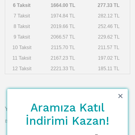
6 Taksit
1664.00 TL
277.33 TL
7 Taksit
1974.84 TL
282.12 TL
8 Taksit
2019.66 TL
252.46 TL
9 Taksit
2066.57 TL
229.62 TL
10 Taksit
2115.70 TL
211.57 TL
11 Taksit
2167.23 TL
197.02 TL
12 Taksit
2221.33 TL
185.11 TL
Aramıza Katıl
Yorumlar
İndirimi Kazan!
Bu ürün için henüz yorum yapılmamış.