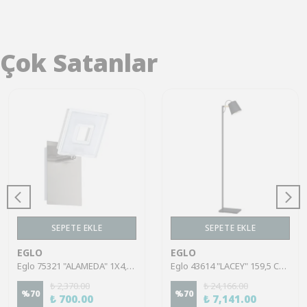
Çok Satanlar
SEPETE EKLE
SEPETE EKLE
EGLO
EGLO
Eglo 75321 "ALAMEDA" 1X4,5W Çelik Nikel Mat Sıva Üstü Spot
Eglo 43614 "LACEY" 159,5 Cm Yüksekliğinde Çelik, Ahşap Köşe Lambası Lambader
₺ 2,370.00
₺ 24,166.00
%
70
%
70
₺ 700.00
₺ 7,141.00