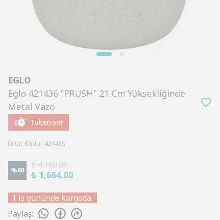
EGLO
Eglo 421436 "PRUSH" 21 Cm Yüksekliğinde
Metal Vazo
Tükeniyor
Ürün Kodu
:
421436
₺ 4,160.00
%
60
₺ 1,664.00
1 iş gününde kargoda.
Paylaş
: