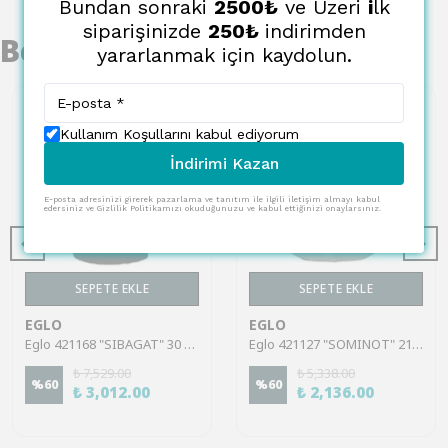
Bundan sonraki
2500₺
ve Üzeri
i
lk
siparişinizde
250₺
indirimden
Benzer Ürünler
yararlanmak için kaydolun.
Kullanım Koşullarını kabul ediyorum
İndirimi Kazan
E-posta adresinizi girerek pazarlama ve tanıtım ile ilgili iletişim almayı kabul
edersiniz ve Gizlilik Politikamızı okuduğunuzu ve kabul ettiğinizi onaylarsınız.
SEPETE EKLE
SEPETE EKLE
EGLO
EGLO
Eglo 421168 "SIBAGAT" 30 Cm Yüksekliğinde Siyah Metal Vazo
Eglo 421127 "SOMINOT" 21,5 Cm Yüksekliğinde Nikel Metal Vazo
₺ 7,529.00
₺ 5,338.00
%
60
%
60
₺ 3,012.00
₺ 2,136.00