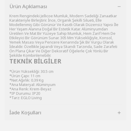
Ürün Açıklaması
Krem Rengindeki Jellıcoe Mumluk, Modern Sadeliği Zanaatkar
Karakteriyle Birleştirir. İnce, Organik Şekilli Silueti, Elle
Modellenmiş Gibi Görünür Ve Kasıtlı Olarak Düzensiz Yapısı İle
Her Yaşam Alanına Doğal Bir Estetik Katar. Alüminyumdan
Üretilen Ve Mat Bir Yüzeye Sahip Mumluk, Hem Zarif Hem De
Etkileyici Bir Görünüm Sunar. 305 Mm Yüksekliğiyle, Konsol,
Yemek Masası Veya Pencere Kenarında Şık Bir Vurgu Olarak
İdealdir. Özellikle Japandi Veya Skandi Tarzında, Sade Zarafeti
Ön Plana Çıkar Ve Diğer Dekoratif Öğelerle Çok Yönlü Bir
Şekilde Kombinlenebilir.
TEKNİK BİLGİLER
*Ürün Yüksekliği: 30.5 cm
*Ürün Çapı: 11 cm
*Net Ağırlık: 0.39 Kg
*Ana Materyal: Alüminyum
*Ana Renk: Krem-Beyaz
*IP Durumu: IP20
*Tarz: EGLO Living
İade Koşulları