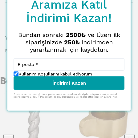
Aramıza Katıl
İndirimi Kazan!
Bundan sonraki
2500₺
ve Üzeri
i
lk
Yorumlar
siparişinizde
250₺
indirimden
yararlanmak için kaydolun.
Bu ürün için henüz yorum yapılmamış.
Kullanım Koşullarını kabul ediyorum
Benzer Ürünler
İndirimi Kazan
E-posta adresinizi girerek pazarlama ve tanıtım ile ilgili iletişim almayı kabul
edersiniz ve Gizlilik Politikamızı okuduğunuzu ve kabul ettiğinizi onaylarsınız.