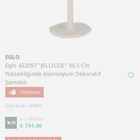
EGLO
Eglo 422097 "JELLICOE" 30,5 Cm
Yüksekliğinde Alüminyum Dekoratif
Şamdan
Tükeniyor
Ürün Kodu
:
422097
₺ 2,468.00
%
70
₺ 741.00