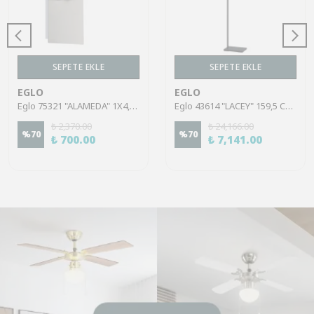
SEPETE EKLE
SEPETE EKLE
EGLO
EGLO
Eglo 75321 "ALAMEDA" 1X4,5W Çelik Nikel Mat Sıva Üstü Spot
Eglo 43614 "LACEY" 159,5 Cm Yüksekliğinde Çelik, Ahşap Köşe Lambası Lambader
₺ 2,370.00
₺ 24,166.00
%
70
%
70
₺ 700.00
₺ 7,141.00