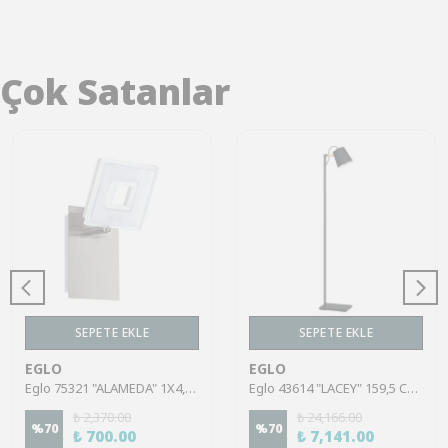
Çok Satanlar
SEPETE EKLE
SEPETE EKLE
EGLO
EGLO
Eglo 75321 "ALAMEDA" 1X4,5W Çelik Nikel Mat Sıva Üstü Spot
Eglo 43614 "LACEY" 159,5 Cm Yüksekliğinde Çelik, Ahşap Köşe Lambası Lambader
₺ 2,370.00
₺ 24,166.00
%
70
%
70
₺ 700.00
₺ 7,141.00