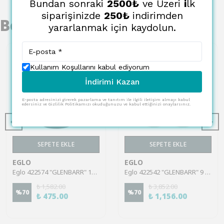
Bundan sonraki
2500₺
ve Üzeri
i
lk
siparişinizde
250₺
indirimden
Benzer Ürünler
yararlanmak için kaydolun.
Kullanım Koşullarını kabul ediyorum
İndirimi Kazan
E-posta adresinizi girerek pazarlama ve tanıtım ile ilgili iletişim almayı kabul
edersiniz ve Gizlilik Politikamızı okuduğunuzu ve kabul ettiğinizi onaylarsınız.
SEPETE EKLE
SEPETE EKLE
EGLO
EGLO
Eglo 422574 "GLENBARR" 14 Cm Yüksekliğinde 7 Cm Çapında Mum
Eglo 422542 "GLENBARR" 9 Cm Yüksekliğinde 7 Cm Çapında Mum 4'Lü Set
₺ 1,582.00
₺ 3,852.00
%
70
%
70
₺ 475.00
₺ 1,156.00