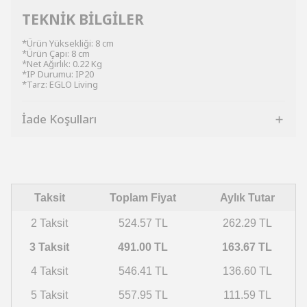
TEKNİK BİLGİLER
*Ürün Yüksekliği: 8 cm
*Ürün Çapı: 8 cm
*Net Ağırlık: 0.22 Kg
*IP Durumu: IP20
*Tarz: EGLO Living
İade Koşulları
Taksit
Toplam Fiyat
Aylık Tutar
2 Taksit
524.57 TL
262.29 TL
3 Taksit
491.00 TL
163.67 TL
4 Taksit
546.41 TL
136.60 TL
5 Taksit
557.95 TL
111.59 TL