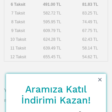
6 Taksit
491.00 TL
81.83 TL
7 Taksit
582.72 TL
83.25 TL
8 Taksit
595.95 TL
74.49 TL
9 Taksit
609.79 TL
67.75 TL
10 Taksit
624.28 TL
62.43 TL
11 Taksit
639.49 TL
58.14 TL
12 Taksit
655.45 TL
54.62 TL
Aramıza Katıl
Yorumlar
İndirimi Kazan!
Bu ürün için henüz yorum yapılmamış.