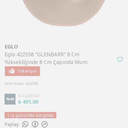
EGLO
Eglo 422558 "GLENBARR" 8 Cm
Yüksekliğinde 8 Cm Çapında Mum
Tükeniyor
Ürün Kodu
:
422558
₺ 1,226.00
%
60
₺ 491.00
1 iş gününde kargoda.
Paylaş
: