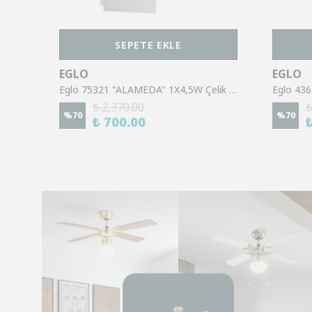
SEPETE EKLE
EGLO
EGLO
Eglo 43553 "GILTSPUR" Çelik Siyah Tavan Armatürü
Eglo 75321 "ALAMEDA" 1X4,5W Çelik Nikel Mat Sıva Üstü Spot
₺ 2,370.00
₺
%
70
%
70
₺ 700.00