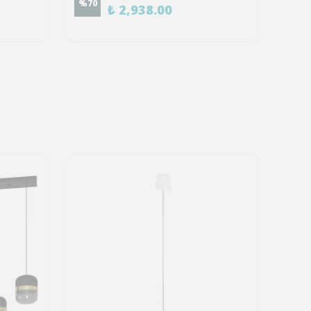
%
70
%
60
₺ 2,938.00