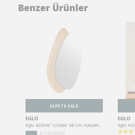
Benzer Ürünler
SEPETE EKLE
EGLO
EGLO
Eglo 425053 "MUNGERANIE" 33 Cm X 19 Cm Ölçülerinde Dekoratif Kum Rengi Ayna
Eglo 425049 "LIOMA" 68 Cm Yüksekliğinde 48 Cm Uzunluğunda Dekoratif Doğal Ahşap Ayna
₺ 14,325.00