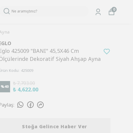
0
 Ayna
EGLO
Eglo 425009 "BANI" 45,5X46 Cm
Ölçülerinde Dekoratif Siyah Ahşap Ayna
Ürün Kodu
:
425009
₺ 7,703.00
%
40
₺ 4,622.00
Paylaş
:
Stoğa Gelince Haber Ver