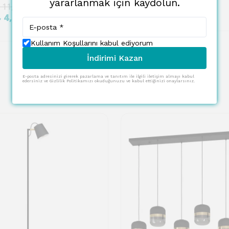
yararlanmak için kaydolun.
%
60
 11,910.00
₺ 4,992.00
₺ 4,764.00
Kullanım Koşullarını kabul ediyorum
İndirimi Kazan
E-posta adresinizi girerek pazarlama ve tanıtım ile ilgili iletişim almayı kabul
edersiniz ve Gizlilik Politikamızı okuduğunuzu ve kabul ettiğinizi onaylarsınız.