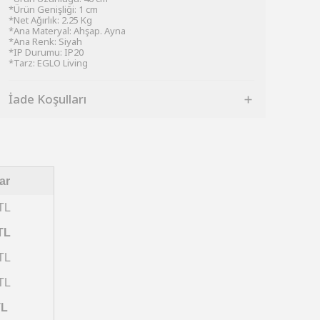
*Ürün Genişliği: 1 cm
*Net Ağırlık: 2.25 Kg
*Ana Materyal: Ahşap. Ayna
*Ana Renk: Siyah
*IP Durumu: IP20
*Tarz: EGLO Living
İade Koşulları
ar
TL
TL
TL
TL
TL