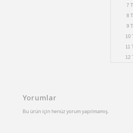
7 T
8 T
9 T
10 
11 
12 
Yorumlar
Bu ürün için henüz yorum yapılmamış.