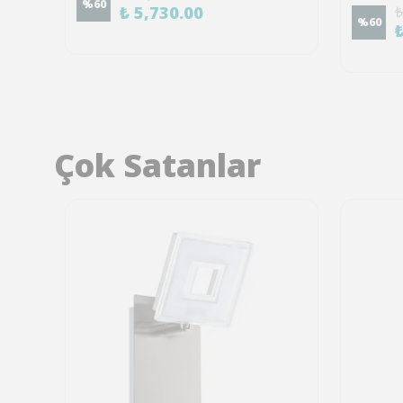
%
60
₺ 5,730.00
₺
%
60
Çok Satanlar