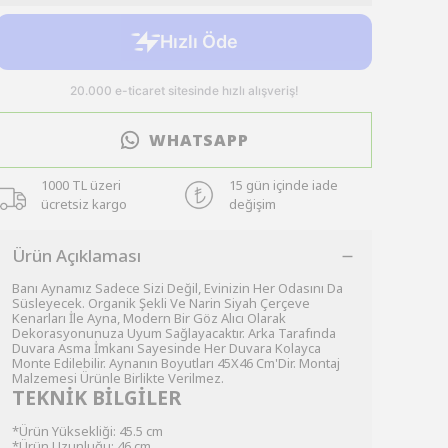
WHATSAPP
1000 TL üzeri
15 gün içinde iade
ücretsiz kargo
değişim
Ürün Açıklaması
Banı Aynamız Sadece Sizi Değil, Evinizin Her Odasını Da
Süsleyecek. Organik Şekli Ve Narin Siyah Çerçeve
Kenarları İle Ayna, Modern Bir Göz Alıcı Olarak
Dekorasyonunuza Uyum Sağlayacaktır. Arka Tarafında
Duvara Asma İmkanı Sayesinde Her Duvara Kolayca
Monte Edilebilir. Aynanın Boyutları 45X46 Cm'Dir. Montaj
Malzemesi Ürünle Birlikte Verilmez.
TEKNİK BİLGİLER
*Ürün Yüksekliği: 45.5 cm
*Ürün Uzunluğu: 46 cm