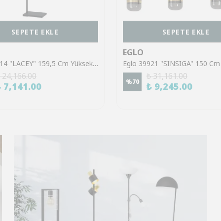
SEPETE EKLE
SEPETE EKLE
EGLO
Eglo 43614 "LACEY" 159,5 Cm Yüksekliğinde Çelik, Ahşap Köşe Lambası Lambader
 24,166.00
₺ 31,161.00
%
70
₺ 7,141.00
₺ 9,245.00