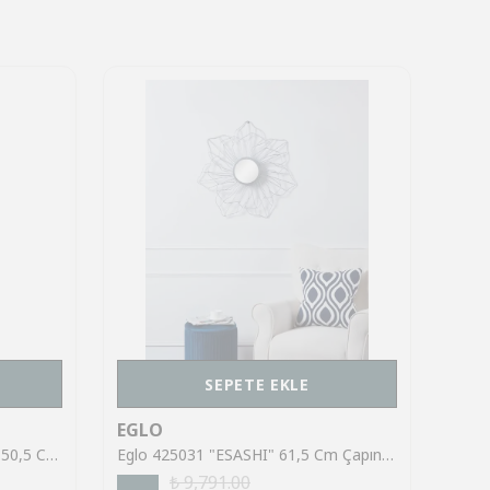
SEPETE EKLE
EGLO
EGL
Eglo 425057 "AMBERY" 75,5 X 50,5 Cm Ölçülerinde Dekoratif Gold Ayna
Eglo 425031 "ESASHI" 61,5 Cm Çapında Dekoratif Krom Çelik Ayna
₺ 9,791.00