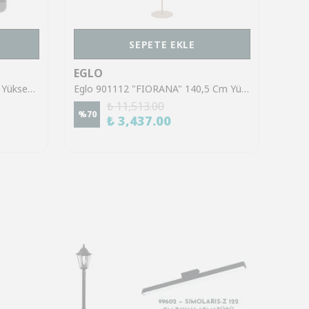
SEPETE EKLE
EGLO
EGL
Eglo 39921 "SINSIGA" 150 Cm Yüksekliğinde Çelik Siyah Sarkıt Avize
Eglo 901112 "FIORANA" 140,5 Cm Yüksekliğinde Çelik Köşe Lambası Lambader
₺ 11,513.00
%
70
%
70
₺ 3,437.00