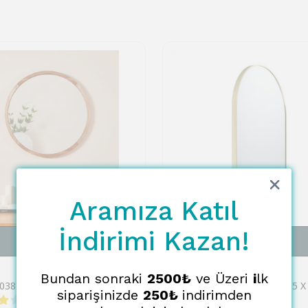
Aramıza Katıl
İndirimi Kazan!
SEPETE EKLE
SEPETE EKLE
EGLO
Bundan sonraki
2500₺
ve Üzeri
i
lk
Eglo 425038 "BANI" 70 Cm Çapında Dekoratif Kahverengi Ahşap Ayna
siparişinizde
250₺
indirimden
1 değerlendirme
₺ 12,479.00