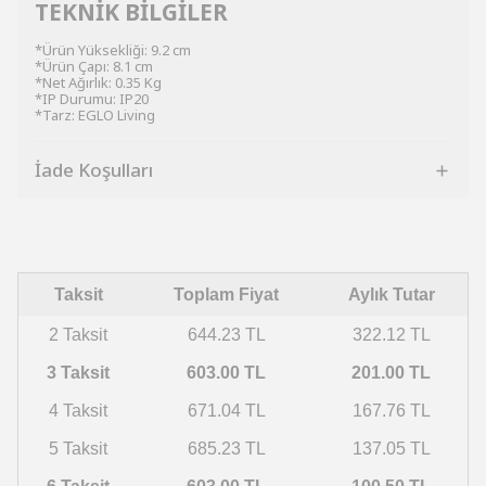
TEKNİK BİLGİLER
*Ürün Yüksekliği: 9.2 cm
*Ürün Çapı: 8.1 cm
*Net Ağırlık: 0.35 Kg
*IP Durumu: IP20
*Tarz: EGLO Living
İade Koşulları
Taksit
Toplam Fiyat
Aylık Tutar
2 Taksit
644.23 TL
322.12 TL
3 Taksit
603.00 TL
201.00 TL
4 Taksit
671.04 TL
167.76 TL
5 Taksit
685.23 TL
137.05 TL