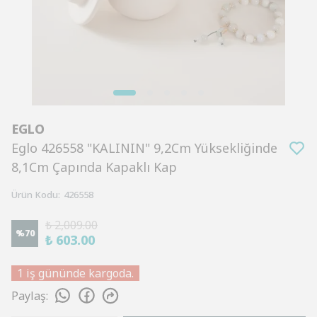
EGLO
Eglo 426558 "KALININ" 9,2Cm Yüksekliğinde
8,1Cm Çapında Kapaklı Kap
Ürün Kodu
:
426558
₺ 2,009.00
%
70
₺ 603.00
1 iş gününde kargoda.
Paylaş
: