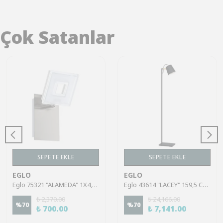
Çok Satanlar
SEPETE EKLE
SEPETE EKLE
EGLO
EGLO
Eglo 75321 "ALAMEDA" 1X4,5W Çelik Nikel Mat Sıva Üstü Spot
Eglo 43614 "LACEY" 159,5 Cm Yüksekliğinde Çelik, Ahşap Köşe Lambası Lambader
₺ 2,370.00
₺ 24,166.00
%
70
%
70
₺ 700.00
₺ 7,141.00