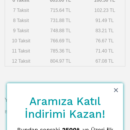
6 Taksit
603.00 TL
100.50 TL
7 Taksit
715.64 TL
102.23 TL
8 Taksit
731.88 TL
91.49 TL
9 Taksit
748.88 TL
83.21 TL
10 Taksit
766.69 TL
76.67 TL
11 Taksit
785.36 TL
71.40 TL
12 Taksit
804.97 TL
67.08 TL
Aramıza Katıl
Yorumlar
İndirimi Kazan!
Bu ürün için henüz yorum yapılmamış.
Bundan sonraki
2500₺
ve Üzeri
i
lk