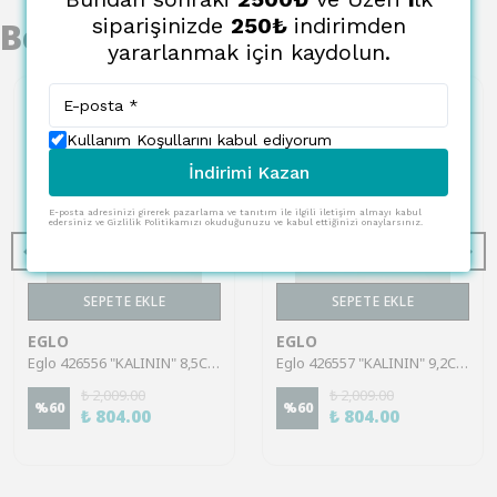
siparişinizde
250₺
indirimden
Benzer Ürünler
yararlanmak için kaydolun.
Kullanım Koşullarını kabul ediyorum
İndirimi Kazan
E-posta adresinizi girerek pazarlama ve tanıtım ile ilgili iletişim almayı kabul
edersiniz ve Gizlilik Politikamızı okuduğunuzu ve kabul ettiğinizi onaylarsınız.
SEPETE EKLE
SEPETE EKLE
EGLO
EGLO
Eglo 426556 "KALININ" 8,5Cm Yüksekliğinde 8,1Cm Çapında Kapaklı Kap
Eglo 426557 "KALININ" 9,2Cm Yüksekliğinde 8,1Cm Çapında Kapaklı Kap
₺ 2,009.00
₺ 2,009.00
%
60
%
60
₺ 804.00
₺ 804.00