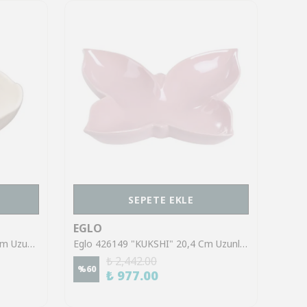
SEPETE EKLE
EGLO
EGL
Eglo 427063 "FORLEYET" 14 Cm Uzunluğunda Dekoratif Alüminyum Krem-Beyaz Kase
Eglo 426149 "KUKSHI" 20,4 Cm Uzunluğunda 16,2 Cm Genişliğinde Kelebek Şeklinde Pembe Kase
₺ 2,442.00
%
60
%
60
₺ 977.00