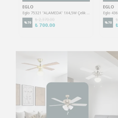
EGLO
EGLO
Eglo 43553 "GILTSPUR" Çelik Siyah Tavan Armatürü
Eglo 75321 "ALAMEDA" 1X4,5W Çelik Nikel Mat Sıva Üstü Spot
₺ 2,370.00
₺
%
70
%
70
₺ 700.00