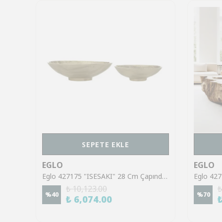
SEPETE EKLE
EGLO
EGLO
Eglo 427043 "FORLEYET" 24,5 Cm Uzunluğunda Dekoratif Alüminyum Nikel Kase
Eglo 427175 "ISESAKI" 28 Cm Çapında Dekoratif Gold Kase 2'Li Set
₺ 10,123.00
₺
%
40
%
70
₺ 6,074.00