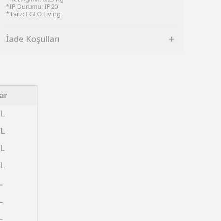
*IP Durumu: IP20
*Tarz: EGLO Living
İade Koşulları
ar
TL
TL
TL
TL
L
L
L