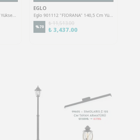
EGLO
EGL
Eglo 39921 "SINSIGA" 150 Cm Yüksekliğinde Çelik Siyah Sarkıt Avize
Eglo 901112 "FIORANA" 140,5 Cm Yüksekliğinde Çelik Köşe Lambası Lambader
₺ 11,513.00
%
70
%
70
₺ 3,437.00