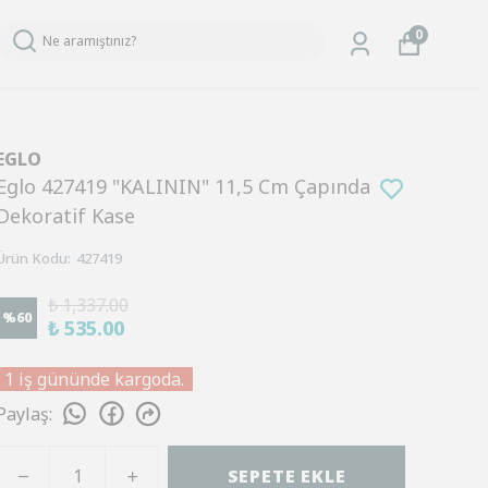
0
EGLO
Eglo 427419 "KALININ" 11,5 Cm Çapında
Dekoratif Kase
Ürün Kodu
:
427419
₺ 1,337.00
%
60
₺ 535.00
1 iş gününde kargoda.
Paylaş
:
SEPETE EKLE