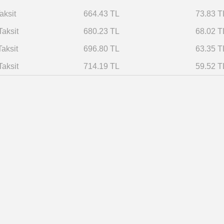
aksit
664.43 TL
73.83 T
Taksit
680.23 TL
68.02 T
Taksit
696.80 TL
63.35 T
Taksit
714.19 TL
59.52 T