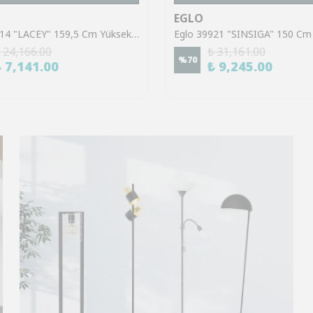
EGLO
Eglo 43614 "LACEY" 159,5 Cm Yüksekliğinde Çelik, Ahşap Köşe Lambası Lambader
 24,166.00
₺ 31,161.00
%
70
₺ 7,141.00
₺ 9,245.00