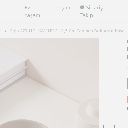
Ev
Teşhir
🚚 Sipariş
ü
Yaşam
Takip
e
Eglo 427419 "KALININ" 11,5 Cm Çapında Dekoratif Kase