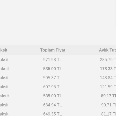
ksit
Toplam Fiyat
Aylık Tut
aksit
571.58 TL
285.79 
aksit
535.00 TL
178.33 
aksit
595.37 TL
148.84 
aksit
607.95 TL
121.59 
aksit
535.00 TL
89.17 T
aksit
634.94 TL
90.71 T
aksit
649.35 TL
81.17 T