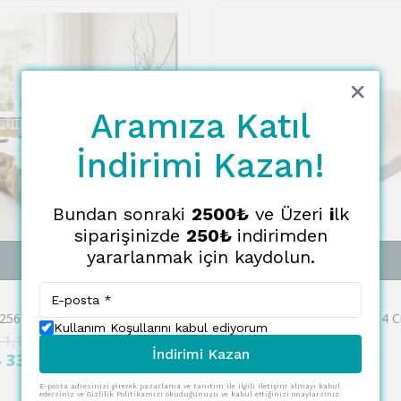
Aramıza Katıl
İndirimi Kazan!
Bundan sonraki
2500₺
ve Üzeri
i
lk
siparişinizde
250₺
indirimden
yararlanmak için kaydolun.
SEPETE EKLE
SEPETE EKLE
EGLO
Eglo 427256 "FORLEYET" 10 Cm Çapında Doğal Ahşap Kase
Kullanım Koşullarını kabul ediyorum
 1,108.00
₺ 1,147.00
%
70
İndirimi Kazan
₺ 333.00
₺ 345.00
E-posta adresinizi girerek pazarlama ve tanıtım ile ilgili iletişim almayı kabul
edersiniz ve Gizlilik Politikamızı okuduğunuzu ve kabul ettiğinizi onaylarsınız.