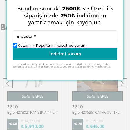
Bundan sonraki
2500₺
ve Üzeri
i
lk
siparişinizde
250₺
indirimden
yararlanmak için kaydolun.
Benzer Ürünler
Kullanım Koşullarını kabul ediyorum
İndirimi Kazan
E-posta adresinizi girerek pazarlama ve tanıtım ile ilgili iletişim almayı kabul
edersiniz ve Gizlilik Politikamızı okuduğunuzu ve kabul ettiğinizi onaylarsınız.
SEPETE EKLE
SEPETE EKLE
EGLO
EGLO
Eglo 427802 "RANSIKI" 44 Cm Yüksekliğinde Dekoratif Obje Biblo
Eglo 427626 "CATACOL" 17,5 Cm Yüksekliğinde Dekoratif Obje Biblo
₺ 14,773.00
₺ 2,151.00
%
60
%
70
₺ 5,910.00
₺ 646.00