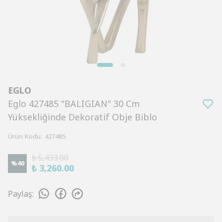
EGLO
Eglo 427485 "BALIGIAN" 30 Cm
Yüksekliğinde Dekoratif Obje Biblo
Ürün Kodu
:
427485
₺ 5,433.00
%
40
₺ 3,260.00
Paylaş
: