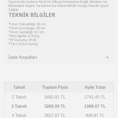
Sayesinde Sadece Noel Ve Yılbaşı Dönemine Değil, Modern Ve
Minimalist Yaşam Tarzlarına Da Dekoratif Bir Vurgu Olarak Uyum
Sağlar.
TEKNİK BİLGİLER
*Ürün Yüksekliği: 30 cm
*Ürün Uzunluğu: 20 cm
*Ürün Genişliği: 6.5 cm
*Net Ağırlık: 0.76 Kg
*IP Durumu: IP20
*Tarz: EGLO Living
İade Koşulları
Taksit
Toplam Fiyat
Aylık Tutar
2 Taksit
3482.91 TL
1741.45 TL
3 Taksit
3260.00 TL
1086.67 TL
4 Taksit
3627.87 TL
906.97 TL