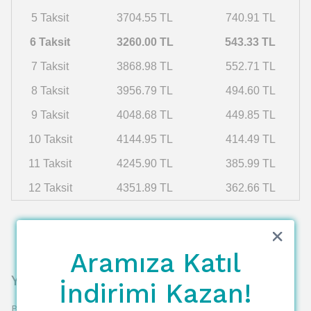
5 Taksit
3704.55 TL
740.91 TL
6 Taksit
3260.00 TL
543.33 TL
7 Taksit
3868.98 TL
552.71 TL
8 Taksit
3956.79 TL
494.60 TL
9 Taksit
4048.68 TL
449.85 TL
10 Taksit
4144.95 TL
414.49 TL
11 Taksit
4245.90 TL
385.99 TL
12 Taksit
4351.89 TL
362.66 TL
Aramıza Katıl
Yorumlar
İndirimi Kazan!
Bu ürün için henüz yorum yapılmamış.