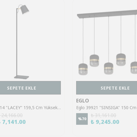
SEPETE EKLE
SEPETE EKLE
EGLO
Eglo 43614 "LACEY" 159,5 Cm Yüksekliğinde Çelik, Ahşap Köşe Lambası Lambader
 24,166.00
₺ 31,161.00
%
70
₺ 7,141.00
₺ 9,245.00