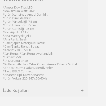
*Ampul Duy Tipi: LED
*Maksimum Watt: 20W
*Ürün İçerisinde Ampul Dahildir.
*Ürün Dim Edilebilir.
*Ürün Yüksekliği: 7.5 cm
*Ürün Uzunluğu: 35 cm
*Ürün Genişliği: 35 cm
*Net Ağırlık: 1.11 Kg
*Ana Materyal: Çelik
*Ana Renk: Siyah
*Cam/Şapka Materyali: Plastik
*Cam/Şapka Rengi: Beyaz
*Kelvın: 2700-6500K
*Işık Rengi: *Işık Rengi Ayarlanabilir
*Lümen: 2500
*IP Durumu: IP20
*Kullanım Alanları: Yatak Odası. Yemek Odası / Mutfak.
Koridor. Oturma Odası. Merdivenler
*Tarz: EGLO Connect
*Anahtar Tipi: Duvar Anahtarı
*Ürün Voltajı: 220-240V.50/60Hz
İade Koşulları