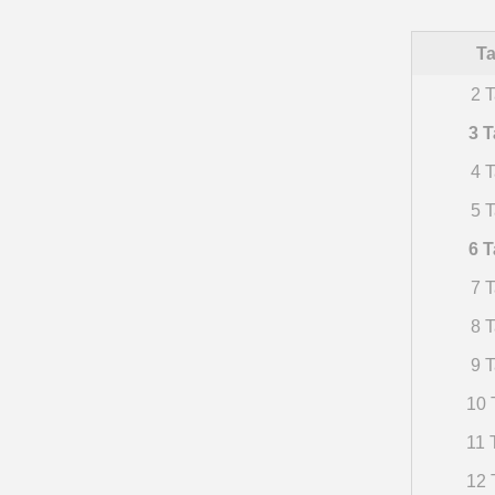
Ta
2 T
3 T
4 T
5 T
6 T
7 T
8 T
9 T
10 
11 
12 