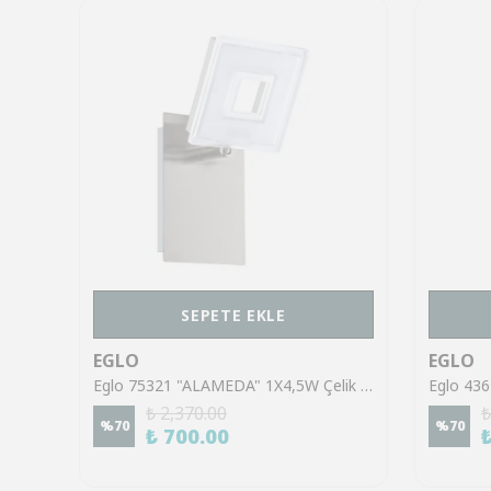
SEPETE EKLE
EGLO
EGLO
Eglo 43553 "GILTSPUR" Çelik Siyah Tavan Armatürü
Eglo 75321 "ALAMEDA" 1X4,5W Çelik Nikel Mat Sıva Üstü Spot
₺ 2,370.00
₺
%
70
%
70
₺ 700.00