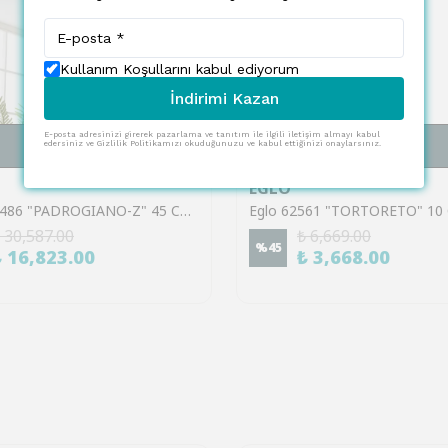
Kullanım Koşullarını kabul ediyorum
İndirimi Kazan
E-posta adresinizi girerek pazarlama ve tanıtım ile ilgili iletişim almayı kabul
SEPETE EKLE
SEPETE EKLE
edersiniz ve Gizlilik Politikamızı okuduğunuzu ve kabul ettiğinizi onaylarsınız.
EGLO
Eglo 900486 "PADROGIANO-Z" 45 Cm Çapında Çelik Beyaz Tavan Armatürü RGB
 30,587.00
₺ 6,669.00
%
45
₺ 16,823.00
₺ 3,668.00