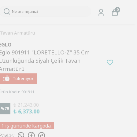
0
 Tavan Armatürü
EGLO
Eglo 901911 "LORETELLO-Z" 35 Cm
Uzunluğunda Siyah Çelik Tavan
Armatürü
Tükeniyor
Ürün Kodu
:
901911
₺ 21,243.00
%
70
₺ 6,373.00
1 iş gününde kargoda.
Paylaş
: