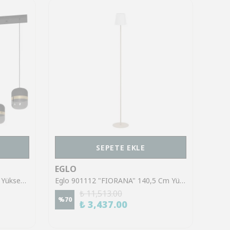
SEPETE EKLE
EGLO
EGL
Eglo 39921 "SINSIGA" 150 Cm Yüksekliğinde Çelik Siyah Sarkıt Avize
Eglo 901112 "FIORANA" 140,5 Cm Yüksekliğinde Çelik Köşe Lambası Lambader
₺ 11,513.00
%
70
%
70
₺ 3,437.00