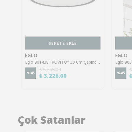
SEPETE EKLE
EGLO
EGLO
Eglo 95975 "VOLTAGO 2" 37,5 Cm Uzunluğunda Çelik Beyaz Duvar Tavan Armatürü
Eglo 901438 "ROVITO" 30 Cm Çapında Siyah Plastik Tavan Armatürü
₺ 5,865.00
₺
%
45
%
45
₺ 3,226.00
Çok Satanlar