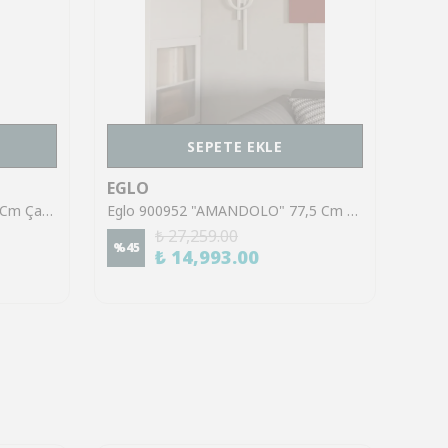
SEPETE EKLE
EGLO
EGL
Eglo 62561 "TORTORETO" 10 Cm Çapında Çelik Siyah Tavan Armatürü
Eglo 900952 "AMANDOLO" 77,5 Cm Uzunluğunda Alüminyum, Çelik Beyaz Tavan Armatürü RGB
₺ 27,259.00
%
45
%
45
₺ 14,993.00