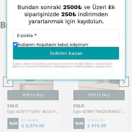
Bundan sonraki
2500₺
ve Üzeri
i
lk
siparişinizde
250₺
indirimden
yararlanmak için kaydolun.
Benzer Ürünler
Kullanım Koşullarını kabul ediyorum
İndirimi Kazan
E-posta adresinizi girerek pazarlama ve tanıtım ile ilgili iletişim almayı kabul
edersiniz ve Gizlilik Politikamızı okuduğunuzu ve kabul ettiğinizi onaylarsınız.
SEPETE EKLE
SEPETE EKLE
EGLO
EGLO
Eglo 427077 "GIFU" 46 Cm Yüksekliğinde Plastik Dekoratif Obje Biblo
Eglo 427891 "MADIORANO" 17 Cm Yüksekliğinde Dekoratif Obje Biblo
₺ 7,434.00
₺ 2,025.00
%
60
%
60
₺ 2,974.00
₺ 810.00