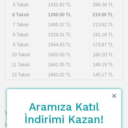
5 Taksit
1431.82 TL
286.36 TL
6 Taksit
1260.00 TL
210.00 TL
7 Taksit
1495.37 TL
213.62 TL
8 Taksit
1529.31 TL
191.16 TL
9 Taksit
1564.83 TL
173.87 TL
10 Taksit
1602.03 TL
160.20 TL
11 Taksit
1641.05 TL
149.19 TL
12 Taksit
1682.02 TL
140.17 TL
Aramıza Katıl
Yorumlar
İndirimi Kazan!
Bu ürün için henüz yorum yapılmamış.