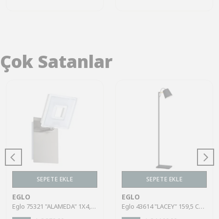
Çok Satanlar
SEPETE EKLE
SEPETE EKLE
EGLO
EGLO
Eglo 75321 "ALAMEDA" 1X4,5W Çelik Nikel Mat Sıva Üstü Spot
Eglo 43614 "LACEY" 159,5 Cm Yüksekliğinde Çelik, Ahşap Köşe Lambası Lambader