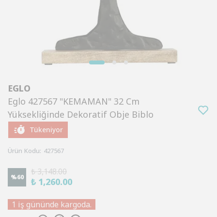
EGLO
Eglo 427567 "KEMAMAN" 32 Cm
Yüksekliğinde Dekoratif Obje Biblo
Tükeniyor
Ürün Kodu
:
427567
₺ 3,148.00
%
60
₺ 1,260.00
1 iş gününde kargoda.