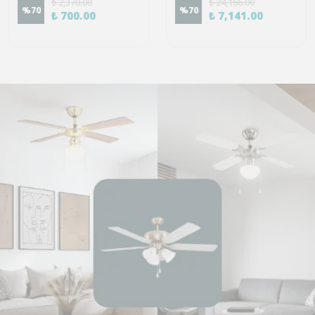
₺ 2,370.00
₺ 24,166.00
%
70
%
70
₺ 700.00
₺ 7,141.00