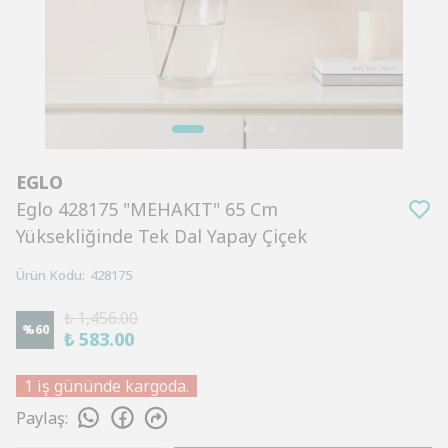
EGLO
Eglo 428175 "MEHAKIT" 65 Cm
Yüksekliğinde Tek Dal Yapay Çiçek
Ürün Kodu
:
428175
₺ 1,456.00
%
60
₺ 583.00
1 iş gününde kargoda.
Paylaş
: