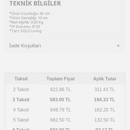
TEKNİK BİLGİLER
*Ürün Uzunluğu: 65 cm
*Ürün Genişliği: 10 cm
*Net Ağırlık: 0.03 Kg
*IP Durumu: IP20
*Tarz: EGLO Living
İade Koşulları
Taksit
Toplam Fiyat
Aylık Tutar
2 Taksit
622.86 TL
311.43 TL
3 Taksit
583.00 TL
194.33 TL
4 Taksit
648.79 TL
162.20 TL
5 Taksit
662.50 TL
132.50 TL