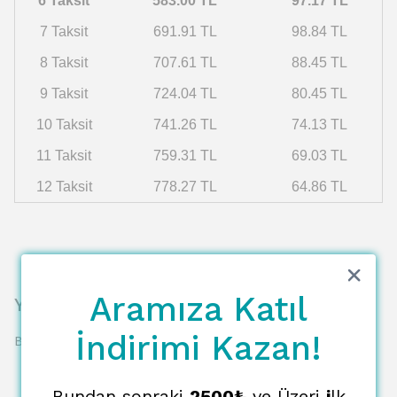
6 Taksit
583.00 TL
97.17 TL
7 Taksit
691.91 TL
98.84 TL
8 Taksit
707.61 TL
88.45 TL
9 Taksit
724.04 TL
80.45 TL
10 Taksit
741.26 TL
74.13 TL
11 Taksit
759.31 TL
69.03 TL
12 Taksit
778.27 TL
64.86 TL
Aramıza Katıl
Yorumlar
İndirimi Kazan!
Bu ürün için henüz yorum yapılmamış.
Bundan sonraki
2500₺
ve Üzeri
i
lk