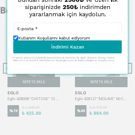
siparişinizde
250₺
indirimden
Benzer Ürünler
yararlanmak için kaydolun.
Kullanım Koşullarını kabul ediyorum
İndirimi Kazan
E-posta adresinizi girerek pazarlama ve tanıtım ile ilgili iletişim almayı kabul
edersiniz ve Gizlilik Politikamızı okuduğunuzu ve kabul ettiğinizi onaylarsınız.
SEPETE EKLE
SEPETE EKLE
EGLO
EGLO
Eglo 428008 "CHITOSE" 13 Cm Yüksekliğinde Plastik Gri Saksıda Yapay Çiçek
Eglo 428127 "MOLAVE" 60 Cm Yüksekliğinde Tek Dal Yapay Çiçek
₺ 1,448.00
₺ 2,159.00
%
70
%
60
₺ 435.00
₺ 864.00