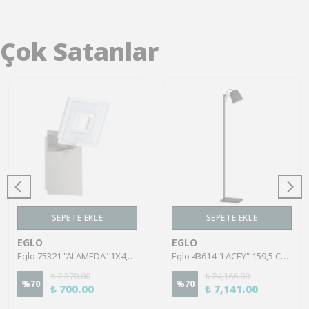
Çok Satanlar
SEPETE EKLE
SEPETE EKLE
EGLO
EGLO
Eglo 75321 "ALAMEDA" 1X4,5W Çelik Nikel Mat Sıva Üstü Spot
Eglo 43614 "LACEY" 159,5 Cm Yüksekliğinde Çelik, Ahşap Köşe Lambası Lambader
₺ 2,370.00
₺ 24,166.00
%
70
%
70
₺ 700.00
₺ 7,141.00