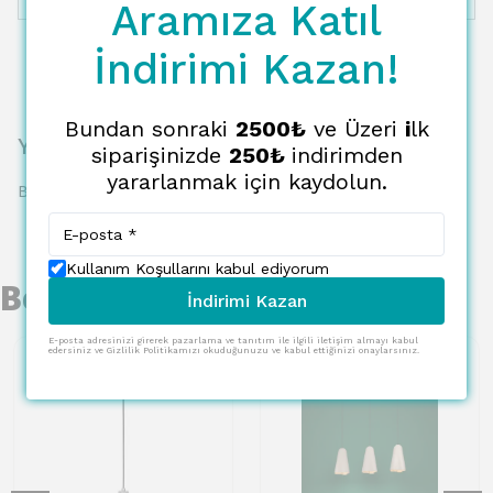
Aramıza Katıl
İndirimi Kazan!
Bundan sonraki
2500₺
ve Üzeri
i
lk
Yorumlar
siparişinizde
250₺
indirimden
yararlanmak için kaydolun.
Bu ürün için henüz yorum yapılmamış.
Kullanım Koşullarını kabul ediyorum
Benzer Ürünler
İndirimi Kazan
E-posta adresinizi girerek pazarlama ve tanıtım ile ilgili iletişim almayı kabul
edersiniz ve Gizlilik Politikamızı okuduğunuzu ve kabul ettiğinizi onaylarsınız.