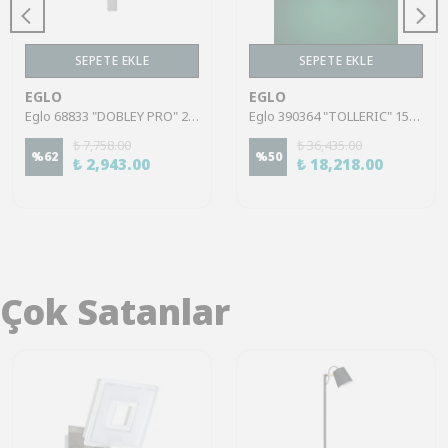
SEPETE EKLE
SEPETE EKLE
EGLO
EGLO
Eglo 68833 "DOBLEY PRO" 250 Cm Yüksekliğinde Çelik Gümüş Sarkıt Avize
Eglo 390364 "TOLLERIC" 150 Cm Yüksekliğinde Çelik Siyah Sarkıt Avize
₺ 7,758.00
₺ 36,435.00
%
62
%
50
₺ 2,943.00
₺ 18,218.00
Çok Satanlar