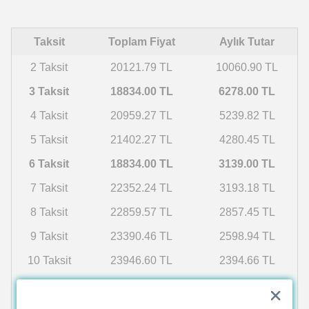
Taksit
Toplam Fiyat
Aylık Tutar
2 Taksit
20121.79 TL
10060.90 TL
3 Taksit
18834.00 TL
6278.00 TL
4 Taksit
20959.27 TL
5239.82 TL
5 Taksit
21402.27 TL
4280.45 TL
6 Taksit
18834.00 TL
3139.00 TL
7 Taksit
22352.24 TL
3193.18 TL
8 Taksit
22859.57 TL
2857.45 TL
9 Taksit
23390.46 TL
2598.94 TL
10 Taksit
23946.60 TL
2394.66 TL
11 Taksit
24529.83 TL
2229.98 TL
12 Taksit
25142.17 TL
2095.18 TL