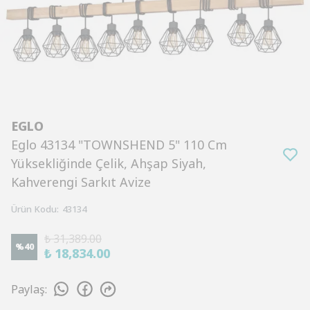
EGLO
Eglo 43134 "TOWNSHEND 5" 110 Cm
Yüksekliğinde Çelik, Ahşap Siyah,
Kahverengi Sarkıt Avize
Ürün Kodu
:
43134
₺ 31,389.00
%
40
₺ 18,834.00
Paylaş
: