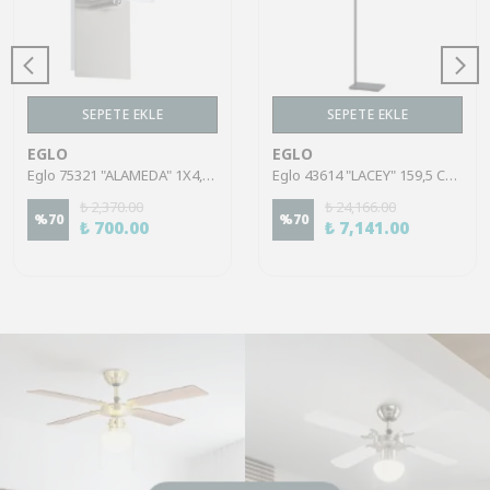
SEPETE EKLE
SEPETE EKLE
EGLO
EGLO
Eglo 75321 "ALAMEDA" 1X4,5W Çelik Nikel Mat Sıva Üstü Spot
Eglo 43614 "LACEY" 159,5 Cm Yüksekliğinde Çelik, Ahşap Köşe Lambası Lambader
₺ 2,370.00
₺ 24,166.00
%
70
%
70
₺ 700.00
₺ 7,141.00