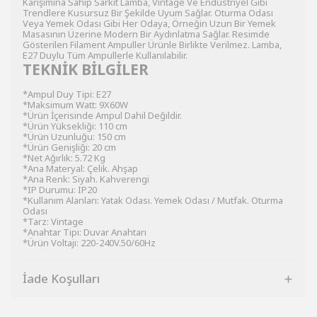
Karışımına Sahip Sarkıt Lamba, Vintage Ve Endüstriyel Gibi
Trendlere Kusursuz Bir Şekilde Uyum Sağlar. Oturma Odası
Veya Yemek Odası Gibi Her Odaya, Örneğin Uzun Bir Yemek
Masasının Üzerine Modern Bir Aydınlatma Sağlar. Resimde
Gösterilen Filament Ampuller Ürünle Birlikte Verilmez. Lamba,
E27 Duylu Tüm Ampullerle Kullanılabilir.
TEKNİK BİLGİLER
*Ampul Duy Tipi: E27
*Maksimum Watt: 9X60W
*Ürün İçerisinde Ampul Dahil Değildir.
*Ürün Yüksekliği: 110 cm
*Ürün Uzunluğu: 150 cm
*Ürün Genişliği: 20 cm
*Net Ağırlık: 5.72 Kg
*Ana Materyal: Çelik. Ahşap
*Ana Renk: Siyah. Kahverengi
*IP Durumu: IP20
*Kullanım Alanları: Yatak Odası. Yemek Odası / Mutfak. Oturma
Odası
*Tarz: Vintage
*Anahtar Tipi: Duvar Anahtarı
*Ürün Voltajı: 220-240V.50/60Hz
İade Koşulları