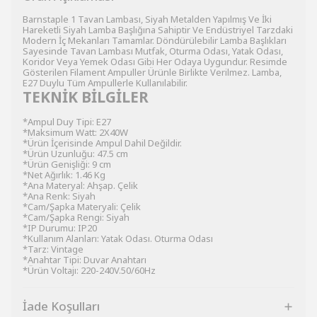
Barnstaple 1 Tavan Lambası, Siyah Metalden Yapılmış Ve İki
Hareketli Siyah Lamba Başlığına Sahiptir Ve Endüstriyel Tarzdaki
Modern İç Mekanları Tamamlar. Döndürülebilir Lamba Başlıkları
Sayesinde Tavan Lambası Mutfak, Oturma Odası, Yatak Odası,
Koridor Veya Yemek Odası Gibi Her Odaya Uygundur. Resimde
Gösterilen Filament Ampuller Ürünle Birlikte Verilmez. Lamba,
E27 Duylu Tüm Ampullerle Kullanılabilir.
TEKNİK BİLGİLER
*Ampul Duy Tipi: E27
*Maksimum Watt: 2X40W
*Ürün İçerisinde Ampul Dahil Değildir.
*Ürün Uzunluğu: 47.5 cm
*Ürün Genişliği: 9 cm
*Net Ağırlık: 1.46 Kg
*Ana Materyal: Ahşap. Çelik
*Ana Renk: Siyah
*Cam/Şapka Materyali: Çelik
*Cam/Şapka Rengi: Siyah
*IP Durumu: IP20
*Kullanım Alanları: Yatak Odası. Oturma Odası
*Tarz: Vintage
*Anahtar Tipi: Duvar Anahtarı
*Ürün Voltajı: 220-240V.50/60Hz
İade Koşulları