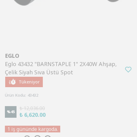
EGLO
Eglo 43432 "BARNSTAPLE 1" 2X40W Ahşap,
Çelik Siyah Sıva Üstü Spot
Tükeniyor
Ürün Kodu
:
43432
₺ 12,036.00
%
45
₺ 6,620.00
1 iş gününde kargoda.