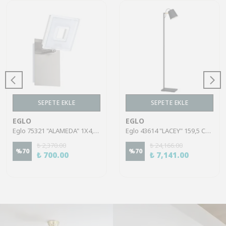
SEPETE EKLE
SEPETE EKLE
EGLO
EGLO
Eglo 75321 "ALAMEDA" 1X4,5W Çelik Nikel Mat Sıva Üstü Spot
Eglo 43614 "LACEY" 159,5 Cm Yüksekliğinde Çelik, Ahşap Köşe Lambası Lambader
₺ 2,370.00
₺ 24,166.00
%
70
%
70
₺ 700.00
₺ 7,141.00