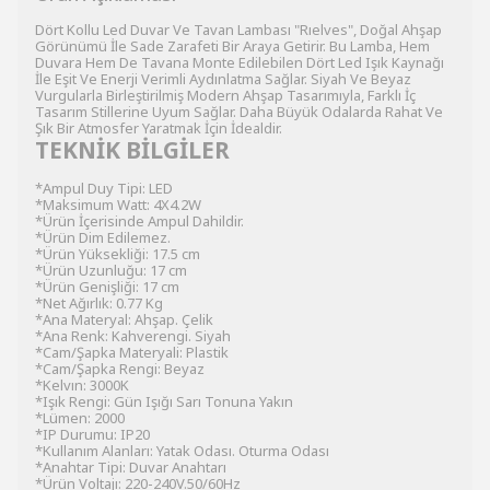
Dört Kollu Led Duvar Ve Tavan Lambası "Rıelves", Doğal Ahşap
Görünümü İle Sade Zarafeti Bir Araya Getirir. Bu Lamba, Hem
Duvara Hem De Tavana Monte Edilebilen Dört Led Işık Kaynağı
İle Eşit Ve Enerji Verimli Aydınlatma Sağlar. Siyah Ve Beyaz
Vurgularla Birleştirilmiş Modern Ahşap Tasarımıyla, Farklı İç
Tasarım Stillerine Uyum Sağlar. Daha Büyük Odalarda Rahat Ve
Şık Bir Atmosfer Yaratmak İçin İdealdir.
TEKNİK BİLGİLER
*Ampul Duy Tipi: LED
*Maksimum Watt: 4X4.2W
*Ürün İçerisinde Ampul Dahildir.
*Ürün Dim Edilemez.
*Ürün Yüksekliği: 17.5 cm
*Ürün Uzunluğu: 17 cm
*Ürün Genişliği: 17 cm
*Net Ağırlık: 0.77 Kg
*Ana Materyal: Ahşap. Çelik
*Ana Renk: Kahverengi. Siyah
*Cam/Şapka Materyali: Plastik
*Cam/Şapka Rengi: Beyaz
*Kelvın: 3000K
*Işık Rengi: Gün Işığı Sarı Tonuna Yakın
*Lümen: 2000
*IP Durumu: IP20
*Kullanım Alanları: Yatak Odası. Oturma Odası
*Anahtar Tipi: Duvar Anahtarı
*Ürün Voltajı: 220-240V.50/60Hz