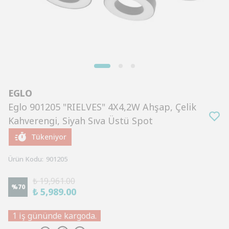
EGLO
Eglo 901205 "RIELVES" 4X4,2W Ahşap, Çelik
Kahverengi, Siyah Sıva Üstü Spot
Tükeniyor
Ürün Kodu
:
901205
₺ 19,961.00
%
70
₺ 5,989.00
1 iş gününde kargoda.