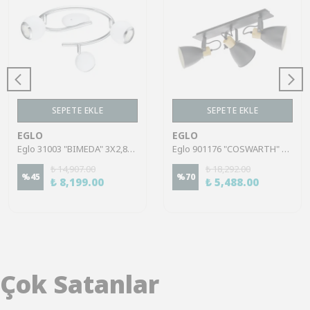
SEPETE EKLE
SEPETE EKLE
EGLO
EGLO
Eglo 31003 "BIMEDA" 3X2,8W Çelik Beyaz, Krom Sıva Üstü Spot
Eglo 901176 "COSWARTH" 3X40W Çelik, Ahşap Antrasit, Krem-Beyaz, Kahverengi Sıva Üstü Spot
₺ 14,907.00
₺ 18,292.00
%
45
%
70
₺ 8,199.00
₺ 5,488.00
Çok Satanlar