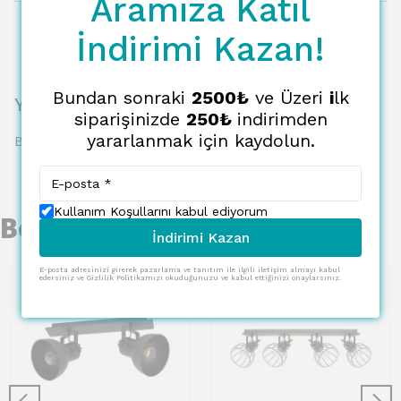
Aramıza Katıl
İndirimi Kazan!
Bundan sonraki
2500₺
ve Üzeri
i
lk
Yorumlar
siparişinizde
250₺
indirimden
yararlanmak için kaydolun.
Bu ürün için henüz yorum yapılmamış.
Kullanım Koşullarını kabul ediyorum
Benzer Ürünler
İndirimi Kazan
E-posta adresinizi girerek pazarlama ve tanıtım ile ilgili iletişim almayı kabul
edersiniz ve Gizlilik Politikamızı okuduğunuzu ve kabul ettiğinizi onaylarsınız.