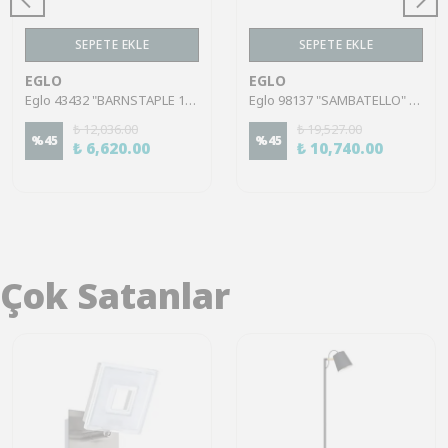
SEPETE EKLE
SEPETE EKLE
EGLO
EGLO
Eglo 43432 "BARNSTAPLE 1" 2X40W Ahşap, Çelik Siyah Sıva Üstü Spot
Eglo 98137 "SAMBATELLO" 4X40W Ahşap, Çelik Kahverengi, Gümüş Sıva Üstü Spot
₺ 12,036.00
₺ 19,527.00
%
45
%
45
₺ 6,620.00
₺ 10,740.00
Çok Satanlar