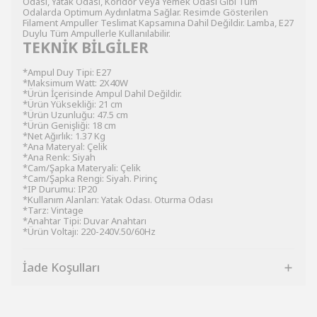
Odası, Yatak Odası, Koridor Veya Yemek Odası Gibi Tüm
Odalarda Optimum Aydınlatma Sağlar. Resimde Gösterilen
Filament Ampuller Teslimat Kapsamına Dahil Değildir. Lamba, E27
Duylu Tüm Ampullerle Kullanılabilir.
TEKNİK BİLGİLER
*Ampul Duy Tipi: E27
*Maksimum Watt: 2X40W
*Ürün İçerisinde Ampul Dahil Değildir.
*Ürün Yüksekliği: 21 cm
*Ürün Uzunluğu: 47.5 cm
*Ürün Genişliği: 18 cm
*Net Ağırlık: 1.37 Kg
*Ana Materyal: Çelik
*Ana Renk: Siyah
*Cam/Şapka Materyali: Çelik
*Cam/Şapka Rengi: Siyah. Pirinç
*IP Durumu: IP20
*Kullanım Alanları: Yatak Odası. Oturma Odası
*Tarz: Vintage
*Anahtar Tipi: Duvar Anahtarı
*Ürün Voltajı: 220-240V.50/60Hz
İade Koşulları