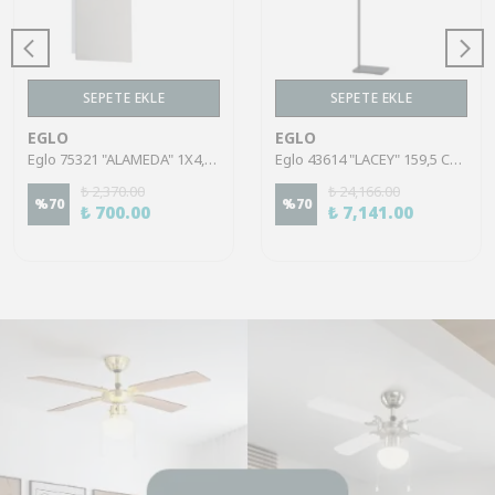
SEPETE EKLE
SEPETE EKLE
EGLO
EGLO
Eglo 75321 "ALAMEDA" 1X4,5W Çelik Nikel Mat Sıva Üstü Spot
Eglo 43614 "LACEY" 159,5 Cm Yüksekliğinde Çelik, Ahşap Köşe Lambası Lambader
₺ 2,370.00
₺ 24,166.00
%
70
%
70
₺ 700.00
₺ 7,141.00