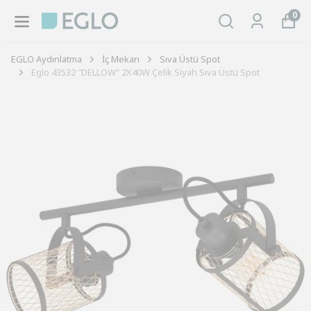
0
EGLO Aydınlatma
İç Mekan
Sıva Üstü Spot
Eglo 43532 "DELLOW" 2X40W Çelik Siyah Sıva Üstü Spot