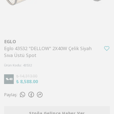
EGLO
Eglo 43532 "DELLOW" 2X40W Çelik Siyah
Sıva Üstü Spot
Ürün Kodu
:
43532
₺ 14,313.00
%
40
₺ 8,588.00
Paylaş
:
Stoğa Gelince Haber Ver