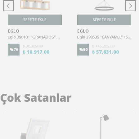
SEPETE EKLE
SEPETE EKLE
EGLO
EGLO
Eglo 390101 "GRANADOS" 150 Cm Yüksekliğinde Çelik, Ahşap Siyah, Kahverengi Sarkıt Avize
Eglo 390535 "CANYAMEL" 150 cm Yüksekliğinde Siyah Alüminyum Sarkıt Avize
₺ 36,389.00
₺ 115,262.00
%
70
%
50
₺ 10,917.00
₺ 57,631.00
Çok Satanlar