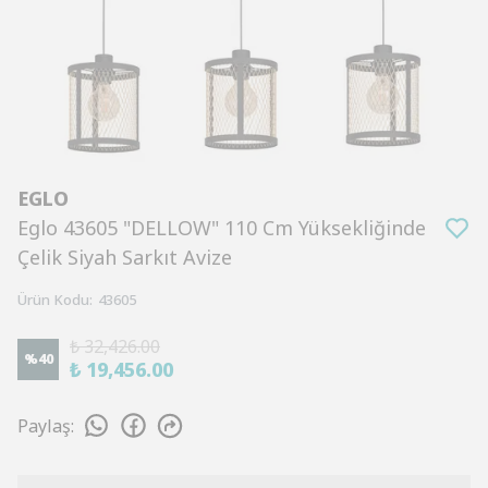
EGLO
Eglo 43605 "DELLOW" 110 Cm Yüksekliğinde
Çelik Siyah Sarkıt Avize
Ürün Kodu
:
43605
₺ 32,426.00
%
40
₺ 19,456.00
Paylaş
: