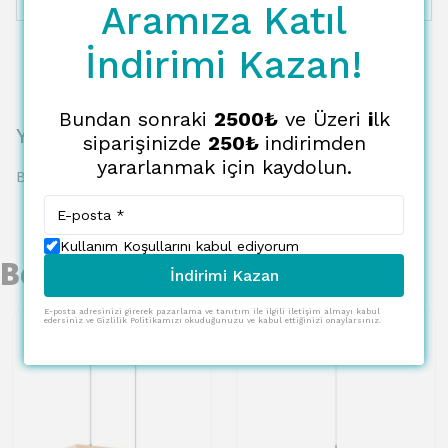
12 Taksit
25972.50 TL
2164.38 TL
Aramıza Katıl
İndirimi Kazan!
Bundan sonraki
2500₺
ve Üzeri
i
lk
Yorumlar
siparişinizde
250₺
indirimden
yararlanmak için kaydolun.
Bu ürün için henüz yorum yapılmamış.
Kullanım Koşullarını kabul ediyorum
Benzer Ürünler
İndirimi Kazan
E-posta adresinizi girerek pazarlama ve tanıtım ile ilgili iletişim almayı kabul
edersiniz ve Gizlilik Politikamızı okuduğunuzu ve kabul ettiğinizi onaylarsınız.