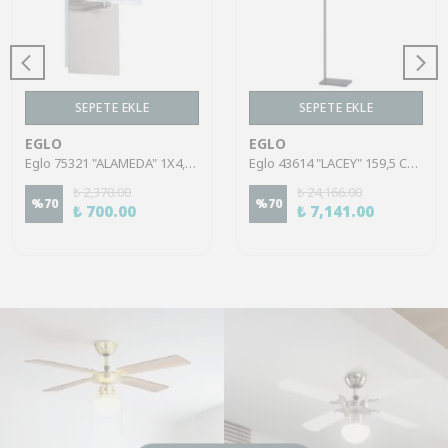
SEPETE EKLE
SEPETE EKLE
EGLO
EGLO
Eglo 75321 "ALAMEDA" 1X4,5W Çelik Nikel Mat Sıva Üstü Spot
Eglo 43614 "LACEY" 159,5 Cm Yüksekliğinde Çelik, Ahşap Köşe Lambası Lambader
₺ 2,370.00
₺ 24,166.00
%
70
%
70
₺ 700.00
₺ 7,141.00