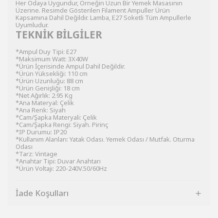
Her Odaya Uygundur, Örneğin Uzun Bir Yemek Masasının
Üzerine. Resimde Gösterilen Filament Ampuller Ürün
Kapsamına Dahil Değildir. Lamba, E27 Soketli Tüm Ampullerle
Uyumludur.
TEKNİK BİLGİLER
*Ampul Duy Tipi: E27
*Maksimum Watt: 3X40W
*Ürün İçerisinde Ampul Dahil Değildir.
*Ürün Yüksekliği: 110 cm
*Ürün Uzunluğu: 88 cm
*Ürün Genişliği: 18 cm
*Net Ağırlık: 2.95 Kg
*Ana Materyal: Çelik
*Ana Renk: Siyah
*Cam/Şapka Materyali: Çelik
*Cam/Şapka Rengi: Siyah. Pirinç
*IP Durumu: IP20
*Kullanım Alanları: Yatak Odası. Yemek Odası / Mutfak. Oturma
Odası
*Tarz: Vintage
*Anahtar Tipi: Duvar Anahtarı
*Ürün Voltajı: 220-240V.50/60Hz
İade Koşulları