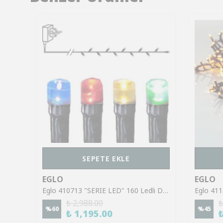
SEPETE EKLE
EGLO
EGLO
Eglo 411348 "BERRY MINI" 300 Ledli Dekoratif Aydınlatma 600Cm Uzunluğunda
Eglo 410713 "SERIE LED" 160 Ledli Dekoratif Aydınlatma Siyah Plastik Renkli Işık 1600Cm Uzunluğunda
₺ 2,988.00
₺
%
60
%
45
₺ 1,195.00