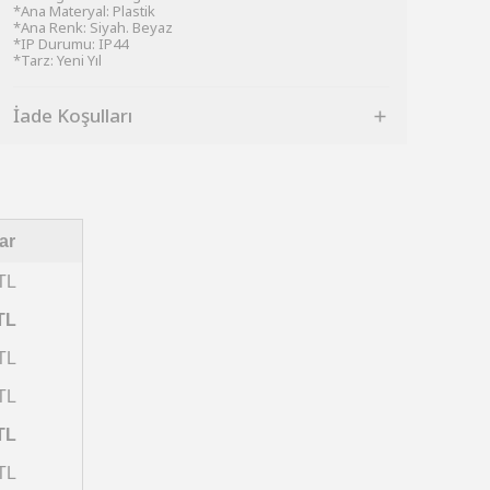
*Ana Materyal: Plastik
*Ana Renk: Siyah. Beyaz
*IP Durumu: IP44
*Tarz: Yeni Yıl
İade Koşulları
ar
TL
TL
TL
TL
TL
TL