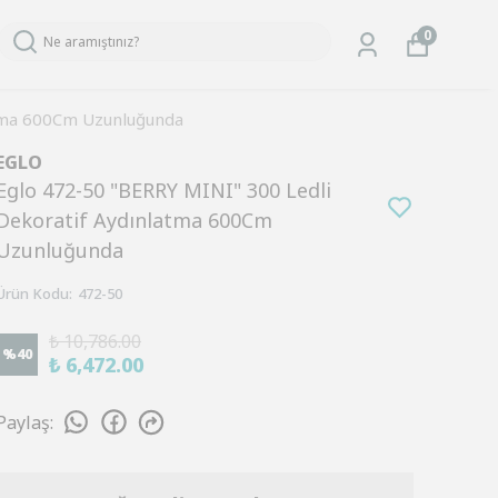
0
atma 600Cm Uzunluğunda
EGLO
Eglo 472-50 "BERRY MINI" 300 Ledli
Dekoratif Aydınlatma 600Cm
Uzunluğunda
Ürün Kodu
:
472-50
₺ 10,786.00
%
40
₺ 6,472.00
Paylaş
: