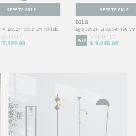
SEPETE EKLE
SEPETE EKLE
EGLO
Eglo 43614 "LACEY" 159,5 Cm Yüksekliğinde Çelik, Ahşap Köşe Lambası Lambader
 24,166.00
₺ 31,161.00
%
70
₺ 7,141.00
₺ 9,245.00