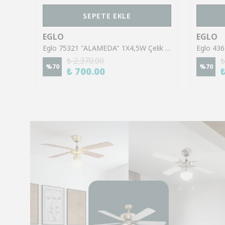
SEPETE EKLE
EGLO
EGLO
Eglo 43553 "GILTSPUR" Çelik Siyah Tavan Armatürü
Eglo 75321 "ALAMEDA" 1X4,5W Çelik Nikel Mat Sıva Üstü Spot
₺ 2,370.00
₺
%
70
%
70
₺ 700.00