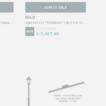
SEPETE EKLE
EGLO
EGL
Eglo 39921 "SINSIGA" 150 Cm Yüksekliğinde Çelik Siyah Sarkıt Avize
Eglo 901112 "FIORANA" 140,5 Cm Yüksekliğinde Çelik Köşe Lambası Lambader
₺ 11,513.00
%
70
%
70
₺ 3,437.00