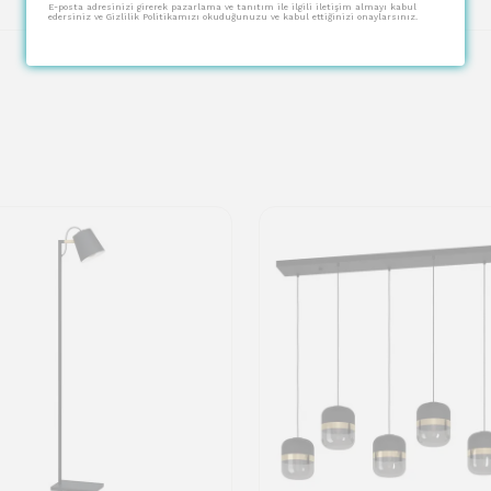
E-posta adresinizi girerek pazarlama ve tanıtım ile ilgili iletişim almayı kabul
edersiniz ve Gizlilik Politikamızı okuduğunuzu ve kabul ettiğinizi onaylarsınız.