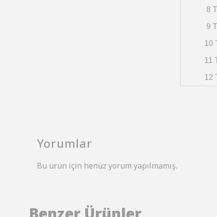
8 T
9 T
10 
11 
12 
Yorumlar
Bu ürün için henüz yorum yapılmamış.
Benzer Ürünler