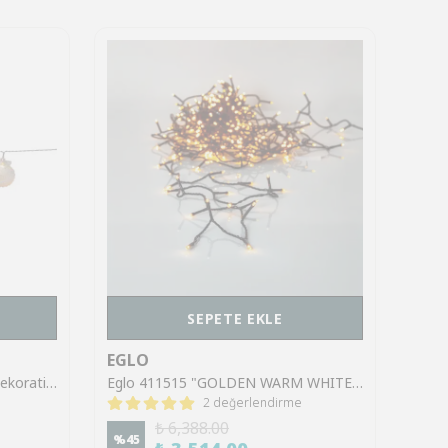
SEPETE EKLE
EGLO
EGL
Eglo 729-35 "NACY" 10 Ledli Dekoratif Aydınlatma Şeffaf Plastik Pilli Işık 135Cm Uzunluğunda
Eglo 411515 "GOLDEN WARM WHITE" 360 Ledli 2520Cm Uzunluğunda Dekoratif Aydınlatma Amber
2 değerlendirme
%
55
₺ 6,388.00
%
45