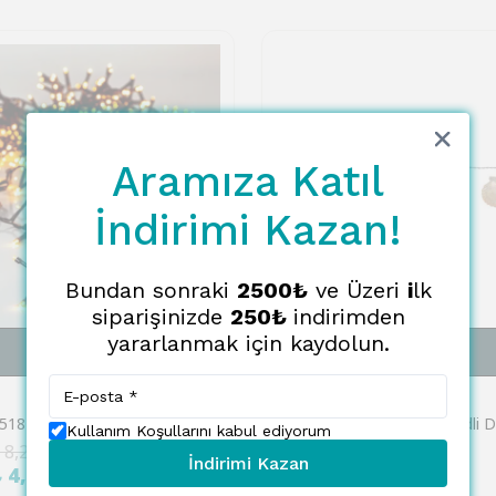
Aramıza Katıl
İndirimi Kazan!
Bundan sonraki
2500₺
ve Üzeri
i
lk
siparişinizde
250₺
indirimden
yararlanmak için kaydolun.
SEPETE EKLE
SEPETE EKLE
EGLO
Eglo 411518 "GOLDEN WARM WHITE" 1200 Ledli 2400Cm Uzunluğunda Dekoratif Aydınlatma Amber 2000K
Kullanım Koşullarını kabul ediyorum
 8,213.00
₺ 2,455.00
İndirimi Kazan
%
70
₺ 4,518.00
₺ 737.00