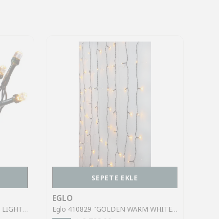
SEPETE EKLE
EGLO
EGL
Eglo 411336 "DIAMOND STAR LIGHT" 100 Ledli Dekoratif Aydınlatma 750Cm Uzunluğunda 2600K
Eglo 410829 "GOLDEN WARM WHITE" 120 Ledli Dekoratif Aydınlatma 200Cm Yüksekliğinde 130Cm Uzunluğunda 2000K Perde Aydınlatma