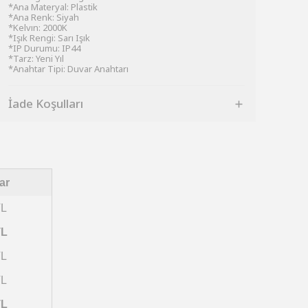
*Ana Materyal: Plastik
*Ana Renk: Siyah
*Kelvın: 2000K
*Işık Rengi: Sarı Işık
*IP Durumu: IP44
*Tarz: Yeni Yıl
*Anahtar Tipi: Duvar Anahtarı
İade Koşulları
ar
TL
TL
TL
TL
TL