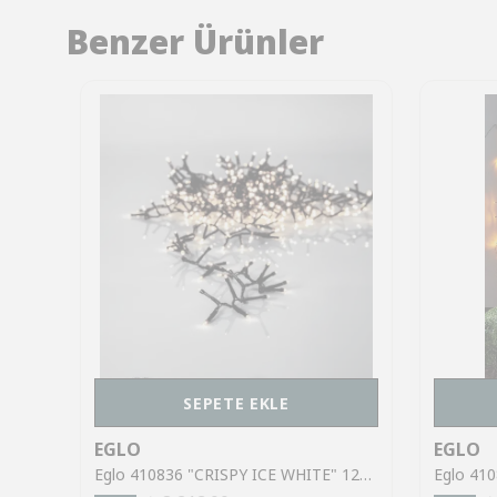
Benzer Ürünler
SEPETE EKLE
EGLO
EGLO
Eglo 410837 "CRISPY ICE WHITE" 180 Ledli Dekoratif Aydınlatma 1260Cm Uzunluğunda 3000K
Eglo 410836 "CRISPY ICE WHITE" 1200 Ledli 2500Cm Uzunluğunda Dekoratif Aydınlatma 3000K