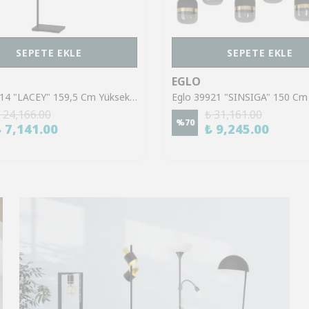
SEPETE EKLE
SEPETE EKLE
EGLO
Eglo 43614 "LACEY" 159,5 Cm Yüksekliğinde Çelik, Ahşap Köşe Lambası Lambader
 24,166.00
₺ 31,161.00
%
70
₺ 7,141.00
₺ 9,245.00