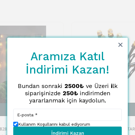
Aramıza Katıl
İndirimi Kazan!
Bundan sonraki
2500₺
ve Üzeri
i
lk
siparişinizde
250₺
indirimden
yararlanmak için kaydolun.
SEPETE EKLE
SEPETE EKLE
EGLO
Kullanım Koşullarını kabul ediyorum
Eglo 410828 "GOLDEN WARM WHITE" 80 Ledli Dekoratif Aydınlatma 130Cm Yüksekliğinde 130Cm Uzunluğunda 2000K Perde Aydınlatma
İndirimi Kazan