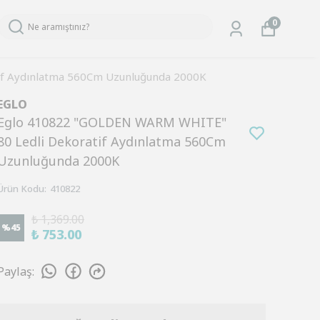
0
f Aydınlatma 560Cm Uzunluğunda 2000K
EGLO
Eglo 410822 "GOLDEN WARM WHITE"
80 Ledli Dekoratif Aydınlatma 560Cm
Uzunluğunda 2000K
Ürün Kodu
:
410822
₺ 1,369.00
%
45
₺ 753.00
Paylaş
: