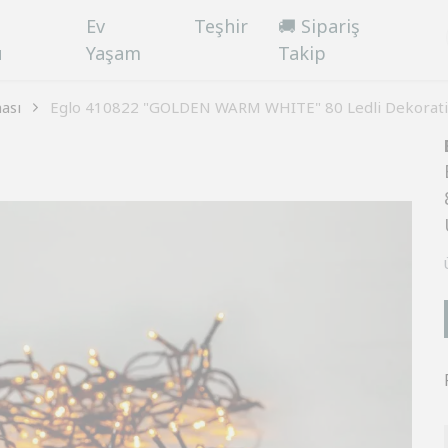
Ev
Teşhir
🚚 Sipariş
ü
Yaşam
Takip
ası
Eglo 410822 "GOLDEN WARM WHITE" 80 Ledli Dekorati