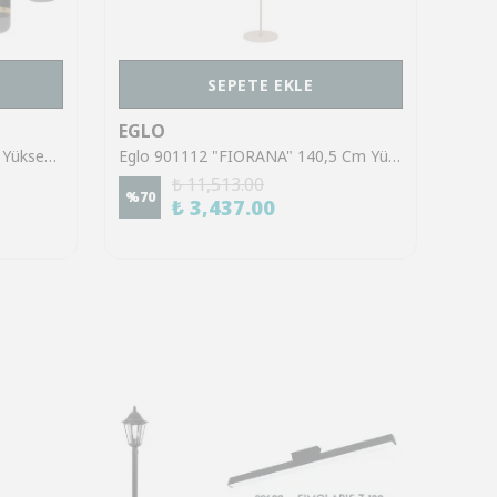
SEPETE EKLE
EGLO
EGL
Eglo 39921 "SINSIGA" 150 Cm Yüksekliğinde Çelik Siyah Sarkıt Avize
Eglo 901112 "FIORANA" 140,5 Cm Yüksekliğinde Çelik Köşe Lambası Lambader
₺ 11,513.00
%
70
%
70
₺ 3,437.00