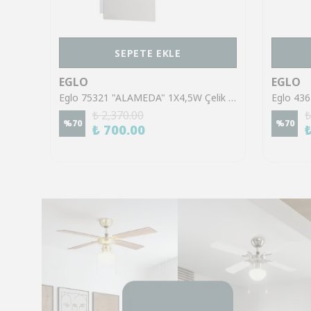
SEPETE EKLE
EGLO
EGLO
Eglo 43553 "GILTSPUR" Çelik Siyah Tavan Armatürü
Eglo 75321 "ALAMEDA" 1X4,5W Çelik Nikel Mat Sıva Üstü Spot
₺ 2,370.00
₺
%
70
%
70
₺ 700.00