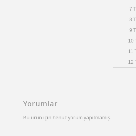
7 T
8 T
9 T
10 
11 
12 
Yorumlar
Bu ürün için henüz yorum yapılmamış.