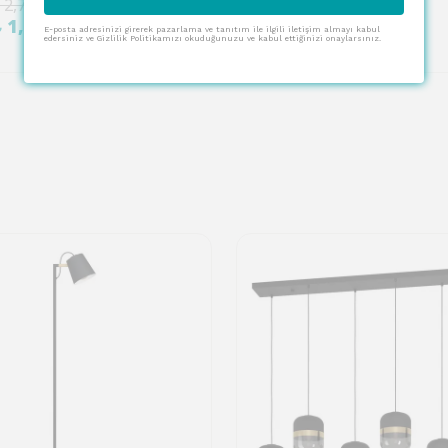
 2,738.00
₺ 3,650.00
%
70
₺ 1,506.00
₺ 1,095.00
E-posta adresinizi girerek pazarlama ve tanıtım ile ilgili iletişim almayı kabul
edersiniz ve Gizlilik Politikamızı okuduğunuzu ve kabul ettiğinizi onaylarsınız.