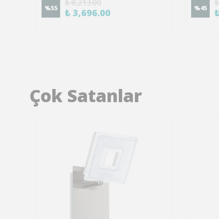
₺ 8,213.00
₺
%
55
%
45
₺ 3,696.00
Çok Satanlar