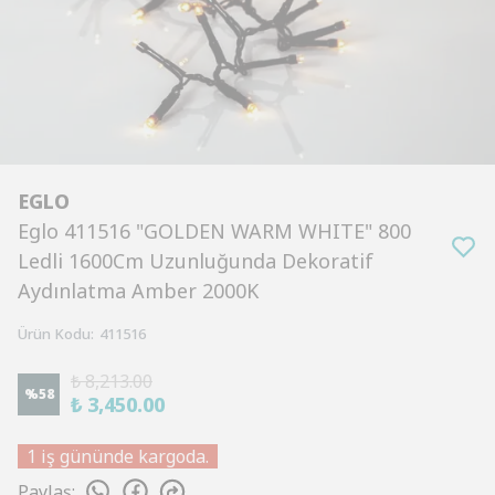
EGLO
Eglo 411516 "GOLDEN WARM WHITE" 800
Ledli 1600Cm Uzunluğunda Dekoratif
Aydınlatma Amber 2000K
Ürün Kodu
:
411516
₺ 8,213.00
%
58
₺ 3,450.00
1 iş gününde kargoda.
Paylaş
: