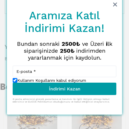
12 Taksit
4605.53 TL
383.79 TL
Aramıza Katıl
İndirimi Kazan!
Bundan sonraki
2500₺
ve Üzeri
i
lk
Yorumlar
siparişinizde
250₺
indirimden
yararlanmak için kaydolun.
Bu ürün için henüz yorum yapılmamış.
Kullanım Koşullarını kabul ediyorum
Benzer Ürünler
İndirimi Kazan
E-posta adresinizi girerek pazarlama ve tanıtım ile ilgili iletişim almayı kabul
edersiniz ve Gizlilik Politikamızı okuduğunuzu ve kabul ettiğinizi onaylarsınız.