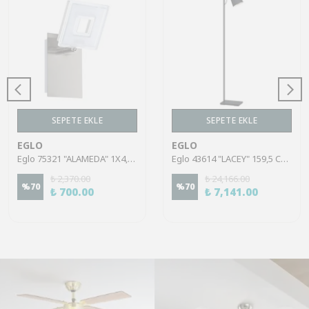
SEPETE EKLE
SEPETE EKLE
EGLO
EGLO
Eglo 75321 "ALAMEDA" 1X4,5W Çelik Nikel Mat Sıva Üstü Spot
Eglo 43614 "LACEY" 159,5 Cm Yüksekliğinde Çelik, Ahşap Köşe Lambası Lambader
₺ 2,370.00
₺ 24,166.00
%
70
%
70
₺ 700.00
₺ 7,141.00