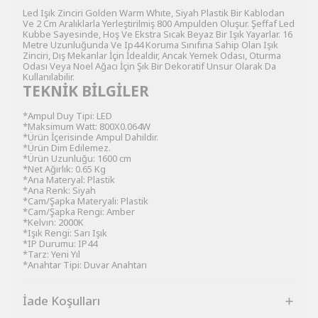
Led Işık Zinciri Golden Warm Whıte, Siyah Plastik Bir Kablodan
Ve 2 Cm Aralıklarla Yerleştirilmiş 800 Ampulden Oluşur. Şeffaf Led
Kubbe Sayesinde, Hoş Ve Ekstra Sıcak Beyaz Bir Işık Yayarlar. 16
Metre Uzunluğunda Ve Ip44 Koruma Sınıfına Sahip Olan Işık
Zinciri, Dış Mekanlar İçin İdealdir, Ancak Yemek Odası, Oturma
Odası Veya Noel Ağacı İçin Şık Bir Dekoratif Unsur Olarak Da
Kullanılabilir.
TEKNİK BİLGİLER
*Ampul Duy Tipi: LED
*Maksimum Watt: 800X0.064W
*Ürün İçerisinde Ampul Dahildir.
*Ürün Dim Edilemez.
*Ürün Uzunluğu: 1600 cm
*Net Ağırlık: 0.65 Kg
*Ana Materyal: Plastik
*Ana Renk: Siyah
*Cam/Şapka Materyali: Plastik
*Cam/Şapka Rengi: Amber
*Kelvın: 2000K
*Işık Rengi: Sarı Işık
*IP Durumu: IP44
*Tarz: Yeni Yıl
*Anahtar Tipi: Duvar Anahtarı
İade Koşulları