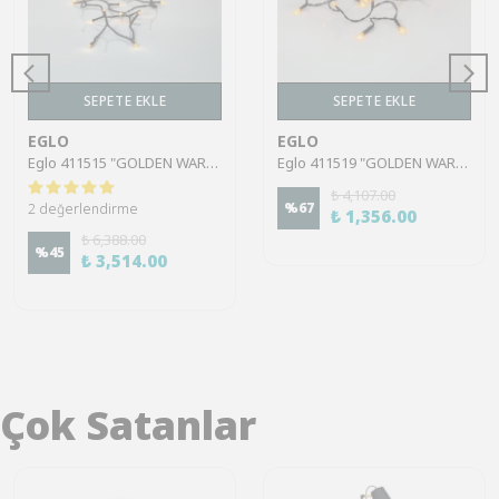
SEPETE EKLE
SEPETE EKLE
EGLO
EGLO
Eglo 411515 "GOLDEN WARM WHITE" 360 Ledli 2520Cm Uzunluğunda Dekoratif Aydınlatma Amber
Eglo 411519 "GOLDEN WARM WHITE" 180 Ledli 1260Cm Uzunluğunda Dekoratif Aydınlatma Amber 2000K
₺ 4,107.00
%
67
2 değerlendirme
₺ 1,356.00
₺ 6,388.00
%
45
₺ 3,514.00
Çok Satanlar