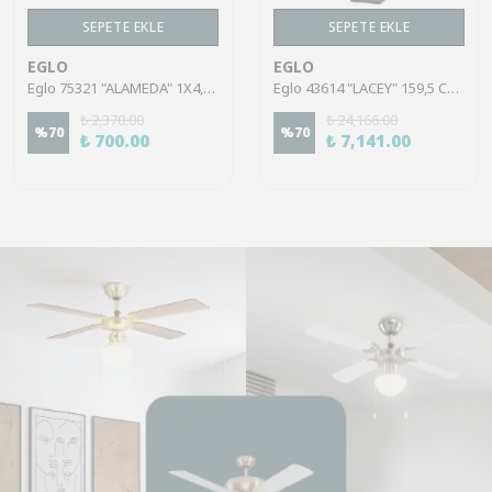
SEPETE EKLE
SEPETE EKLE
EGLO
EGLO
Eglo 75321 "ALAMEDA" 1X4,5W Çelik Nikel Mat Sıva Üstü Spot
Eglo 43614 "LACEY" 159,5 Cm Yüksekliğinde Çelik, Ahşap Köşe Lambası Lambader
₺ 2,370.00
₺ 24,166.00
%
70
%
70
₺ 700.00
₺ 7,141.00