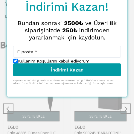
Yorumlar
İndirimi Kazan!
Bu ürün için henüz yorum yapılmamış.
Bundan sonraki
2500₺
ve Üzeri
i
lk
siparişinizde
250₺
indirimden
yararlanmak için kaydolun.
Benzer Ürünler
Kullanım Koşullarını kabul ediyorum
İndirimi Kazan
E-posta adresinizi girerek pazarlama ve tanıtım ile ilgili iletişim almayı kabul
edersiniz ve Gizlilik Politikamızı okuduğunuzu ve kabul ettiğinizi onaylarsınız.
SEPETE EKLE
SEPETE EKLE
EGLO
EGLO
Eglo 48885 Güneş Enerjili Çime Saplama Bahçe Aydınlatması Solar Aydınlatma Ip20
Eglo 900245 "BARACCONI" Güneş Enerjili Duvar Aplik Sensörlü Bahçe Aydınlatması Solar Aydınlatma Ip44