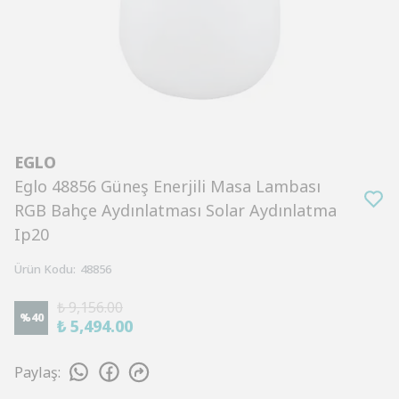
EGLO
Eglo 48856 Güneş Enerjili Masa Lambası
RGB Bahçe Aydınlatması Solar Aydınlatma
Ip20
Ürün Kodu
:
48856
₺ 9,156.00
%
40
₺ 5,494.00
Paylaş
: