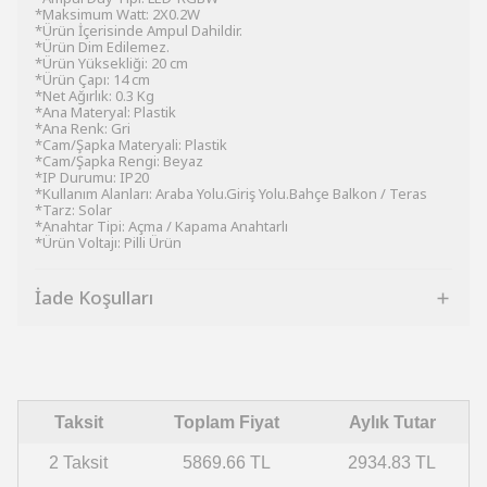
*Maksimum Watt: 2X0.2W
*Ürün İçerisinde Ampul Dahildir.
*Ürün Dim Edilemez.
*Ürün Yüksekliği: 20 cm
*Ürün Çapı: 14 cm
*Net Ağırlık: 0.3 Kg
*Ana Materyal: Plastik
*Ana Renk: Gri
*Cam/Şapka Materyali: Plastik
*Cam/Şapka Rengi: Beyaz
*IP Durumu: IP20
*Kullanım Alanları: Araba Yolu.Giriş Yolu.Bahçe Balkon / Teras
*Tarz: Solar
*Anahtar Tipi: Açma / Kapama Anahtarlı
*Ürün Voltajı: Pilli Ürün
İade Koşulları
Taksit
Toplam Fiyat
Aylık Tutar
2 Taksit
5869.66 TL
2934.83 TL