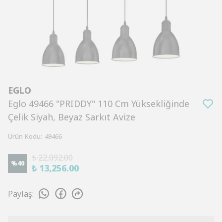
EGLO
Eglo 49466 "PRIDDY" 110 Cm Yüksekliğinde
Çelik Siyah, Beyaz Sarkıt Avize
Ürün Kodu
:
49466
₺ 22,092.00
%
40
₺ 13,256.00
Paylaş
: