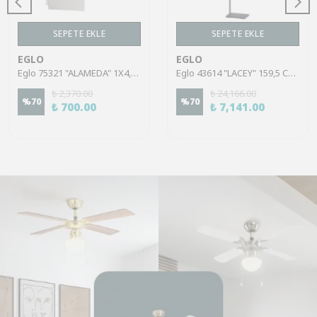
SEPETE EKLE
SEPETE EKLE
EGLO
EGLO
Eglo 75321 "ALAMEDA" 1X4,5W Çelik Nikel Mat Sıva Üstü Spot
Eglo 43614 "LACEY" 159,5 Cm Yüksekliğinde Çelik, Ahşap Köşe Lambası Lambader
₺ 2,370.00
₺ 24,166.00
%
70
%
70
₺ 700.00
₺ 7,141.00