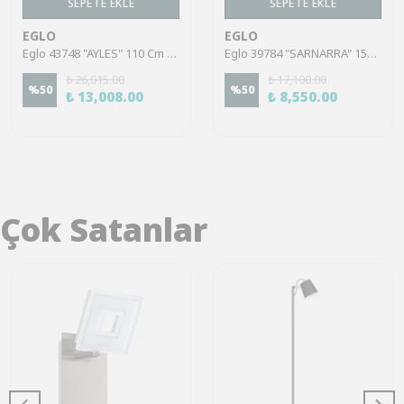
SEPETE EKLE
SEPETE EKLE
EGLO
EGLO
Eglo 43748 "AYLES" 110 Cm Yüksekliğinde Çelik Siyah Sarkıt Avize
Eglo 39784 "SARNARRA" 150 Cm Yüksekliğinde 46.5 Cm Çapında Çelik Sarkıt Avize
₺ 26,015.00
₺ 17,100.00
%
50
%
50
₺ 13,008.00
₺ 8,550.00
Çok Satanlar