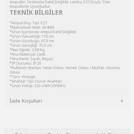
Ampuller Teslimata Dahil Değildir. Lamba, E27 Duylu Tüm
Ampullerle Uyumludur.
TEKNİK BİLGİLER
*Ampul Duy Tipi: E27
*Maksimum Watt: 4X40W
*Ürün İçerisinde Ampul Dahil Değildir.
*Ürün Yüksekliği: 110 cm
*Ürün Uzunluğu: 97.5 cm
*Ürün Genişliği: 15.5 cm
*Net Ağırlık: 2.58 Kg
*Ana Materyal: Çelik
*Ana Renk: Siyah. Beyaz
*IP Durumu: IP20
*Kullanım Alanları: Yatak Odası. Yemek Odası / Mutfak. Oturma
Odası
*Tarz: Vintage
*Anahtar Tipi: Duvar Anahtarı
*Ürün Voltajı: 220-240V.50/60Hz
İade Koşulları