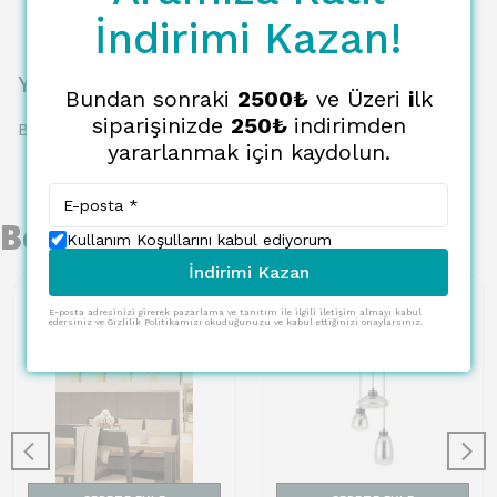
İndirimi Kazan!
Yorumlar
Bundan sonraki
2500₺
ve Üzeri
i
lk
siparişinizde
250₺
indirimden
Bu ürün için henüz yorum yapılmamış.
yararlanmak için kaydolun.
Benzer Ürünler
Kullanım Koşullarını kabul ediyorum
İndirimi Kazan
E-posta adresinizi girerek pazarlama ve tanıtım ile ilgili iletişim almayı kabul
edersiniz ve Gizlilik Politikamızı okuduğunuzu ve kabul ettiğinizi onaylarsınız.