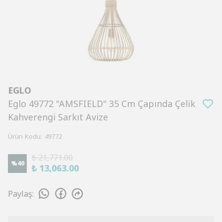
EGLO
Eglo 49772 "AMSFIELD" 35 Cm Çapında Çelik
Kahverengi Sarkıt Avize
Ürün Kodu
:
49772
₺ 21,771.00
%
40
₺ 13,063.00
Paylaş
: