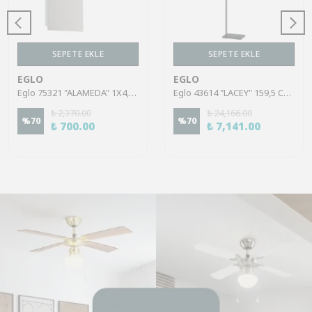
SEPETE EKLE
SEPETE EKLE
EGLO
EGLO
Eglo 75321 "ALAMEDA" 1X4,5W Çelik Nikel Mat Sıva Üstü Spot
Eglo 43614 "LACEY" 159,5 Cm Yüksekliğinde Çelik, Ahşap Köşe Lambası Lambader
₺ 2,370.00
₺ 24,166.00
%
70
%
70
₺ 700.00
₺ 7,141.00