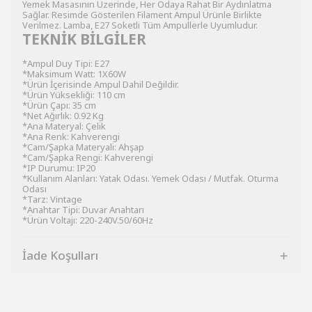
Yemek Masasının Üzerinde, Her Odaya Rahat Bir Aydınlatma
Sağlar. Resimde Gösterilen Filament Ampul Ürünle Birlikte
Verilmez. Lamba, E27 Soketli Tüm Ampullerle Uyumludur.
TEKNİK BİLGİLER
*Ampul Duy Tipi: E27
*Maksimum Watt: 1X60W
*Ürün İçerisinde Ampul Dahil Değildir.
*Ürün Yüksekliği: 110 cm
*Ürün Çapı: 35 cm
*Net Ağırlık: 0.92 Kg
*Ana Materyal: Çelik
*Ana Renk: Kahverengi
*Cam/Şapka Materyali: Ahşap
*Cam/Şapka Rengi: Kahverengi
*IP Durumu: IP20
*Kullanım Alanları: Yatak Odası. Yemek Odası / Mutfak. Oturma
Odası
*Tarz: Vintage
*Anahtar Tipi: Duvar Anahtarı
*Ürün Voltajı: 220-240V.50/60Hz
İade Koşulları