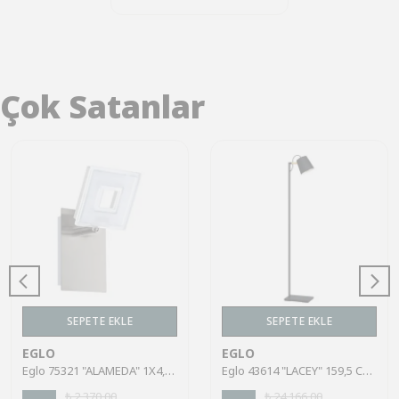
Çok Satanlar
SEPETE EKLE
SEPETE EKLE
EGLO
EGLO
Eglo 75321 "ALAMEDA" 1X4,5W Çelik Nikel Mat Sıva Üstü Spot
Eglo 43614 "LACEY" 159,5 Cm Yüksekliğinde Çelik, Ahşap Köşe Lambası Lambader
₺ 2,370.00
₺ 24,166.00