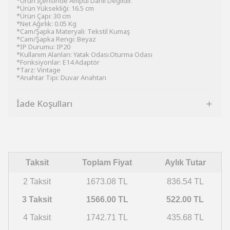
*Ürün İçerisinde Ampul Dahil Değildir.
*Ürün Yüksekliği: 16.5 cm
*Ürün Çapı: 30 cm
*Net Ağırlık: 0.05 Kg
*Cam/Şapka Materyali: Tekstil Kumaş
*Cam/Şapka Rengi: Beyaz
*IP Durumu: IP20
*Kullanım Alanları: Yatak Odası.Oturma Odası
*Fonksiyonlar: E14 Adaptör
*Tarz: Vintage
*Anahtar Tipi: Duvar Anahtarı
İade Koşulları
Taksit
Toplam Fiyat
Aylık Tutar
2 Taksit
1673.08 TL
836.54 TL
3 Taksit
1566.00 TL
522.00 TL
4 Taksit
1742.71 TL
435.68 TL