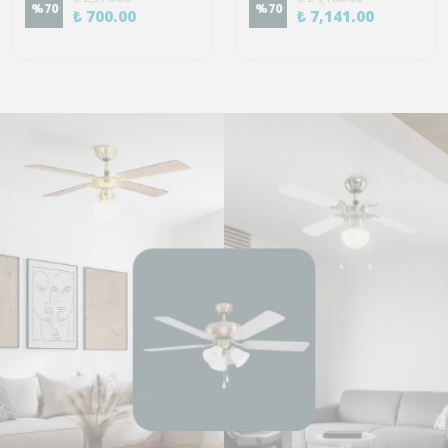
%
70
%
70
₺ 700.00
₺ 7,141.00