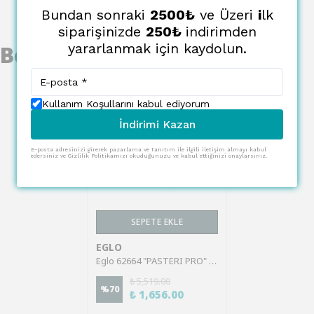
Bundan sonraki
2500₺
ve Üzeri
i
lk
siparişinizde
250₺
indirimden
yararlanmak için kaydolun.
Benzer Ürünler
Kullanım Koşullarını kabul ediyorum
İndirimi Kazan
E-posta adresinizi girerek pazarlama ve tanıtım ile ilgili iletişim almayı kabul
edersiniz ve Gizlilik Politikamızı okuduğunuzu ve kabul ettiğinizi onaylarsınız.
SEPETE EKLE
EGLO
Eglo 62664 "PASTERI PRO" Tekstil Kumaş Gri, Gümüş E27 Abajur Ve Masa Lambası Şapkası
₺ 5,519.00
%
70
₺ 1,656.00