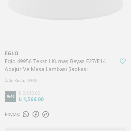
EGLO
Eglo 49956 Tekstil Kumaş Beyaz E27/E14
Abajur Ve Masa Lambası Şapkası
Ürün Kodu
:
49956
₺ 2,610.00
%
40
₺ 1,566.00
Paylaş
: