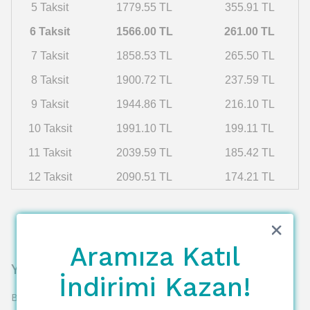
5 Taksit
1779.55 TL
355.91 TL
6 Taksit
1566.00 TL
261.00 TL
7 Taksit
1858.53 TL
265.50 TL
8 Taksit
1900.72 TL
237.59 TL
9 Taksit
1944.86 TL
216.10 TL
10 Taksit
1991.10 TL
199.11 TL
11 Taksit
2039.59 TL
185.42 TL
12 Taksit
2090.51 TL
174.21 TL
Aramıza Katıl
Yorumlar
İndirimi Kazan!
Bu ürün için henüz yorum yapılmamış.