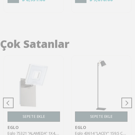
Çok Satanlar
SEPETE EKLE
SEPETE EKLE
EGLO
EGLO
Eglo 75321 "ALAMEDA" 1X4,5W Çelik Nikel Mat Sıva Üstü Spot
Eglo 43614 "LACEY" 159,5 Cm Yüksekliğinde Çelik, Ahşap Köşe Lambası Lambader