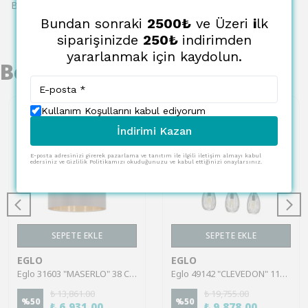
Bu ürün için henüz yorum yapılmamış.
Bundan sonraki
2500₺
ve Üzeri
i
lk
siparişinizde
250₺
indirimden
yararlanmak için kaydolun.
Benzer Ürünler
Kullanım Koşullarını kabul ediyorum
İndirimi Kazan
E-posta adresinizi girerek pazarlama ve tanıtım ile ilgili iletişim almayı kabul
edersiniz ve Gizlilik Politikamızı okuduğunuzu ve kabul ettiğinizi onaylarsınız.
SEPETE EKLE
SEPETE EKLE
EGLO
EGLO
Eglo 31603 "MASERLO" 38 Cm Çapında Çelik Nikel Mat Sarkıt Avize
Eglo 49142 "CLEVEDON" 110 Cm Yüksekliğinde Çelik Siyah Sarkıt Avize
₺ 13,861.00
₺ 19,755.00
%
50
%
50
₺ 6,931.00
₺ 9,878.00