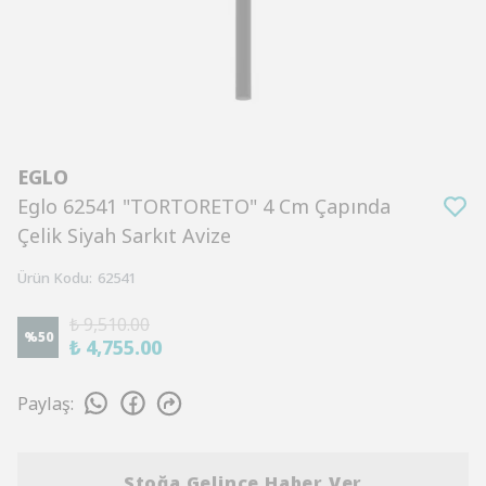
EGLO
Eglo 62541 "TORTORETO" 4 Cm Çapında
Çelik Siyah Sarkıt Avize
Ürün Kodu
:
62541
₺ 9,510.00
%
50
₺ 4,755.00
Paylaş
:
Stoğa Gelince Haber Ver