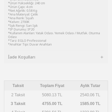
*Ürün Yüksekliği: 240 cm
*Ürün Çapı: 4 cm
*Net Ağırlık: 0.58 Kg
*Ana Materyal: Çelik
*Ana Renk: Siyah
*Kelvın: 2700K
*Işık Rengi: Sarı Işık
*IP Durumu: IP20
*Kullanım Alanları: Yatak Odası. Yemek Odası / Mutfak. Oturma
Odası
*Tarz: EGLO Professional
*Anahtar Tipi: Duvar Anahtarı
İade Koşulları
Taksit
Toplam Fiyat
Aylık Tutar
2 Taksit
5080.13 TL
2540.06 TL
3 Taksit
4755.00 TL
1585.00 TL