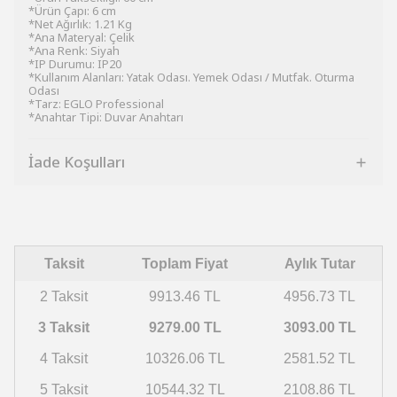
*Ürün Çapı: 6 cm
*Net Ağırlık: 1.21 Kg
*Ana Materyal: Çelik
*Ana Renk: Siyah
*IP Durumu: IP20
*Kullanım Alanları: Yatak Odası. Yemek Odası / Mutfak. Oturma
Odası
*Tarz: EGLO Professional
*Anahtar Tipi: Duvar Anahtarı
İade Koşulları
Taksit
Toplam Fiyat
Aylık Tutar
2 Taksit
9913.46 TL
4956.73 TL
3 Taksit
9279.00 TL
3093.00 TL
4 Taksit
10326.06 TL
2581.52 TL
5 Taksit
10544.32 TL
2108.86 TL