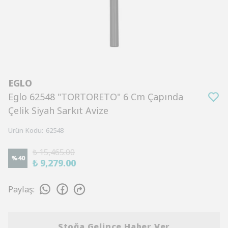
EGLO
Eglo 62548 "TORTORETO" 6 Cm Çapında
Çelik Siyah Sarkıt Avize
Ürün Kodu
:
62548
₺ 15,465.00
%
40
₺ 9,279.00
Paylaş
:
Stoğa Gelince Haber Ver