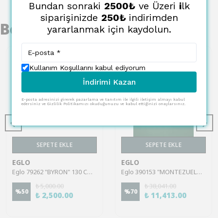
Bundan sonraki
2500₺
ve Üzeri
i
lk
siparişinizde
250₺
indirimden
Benzer Ürünler
yararlanmak için kaydolun.
Kullanım Koşullarını kabul ediyorum
İndirimi Kazan
E-posta adresinizi girerek pazarlama ve tanıtım ile ilgili iletişim almayı kabul
edersiniz ve Gizlilik Politikamızı okuduğunuzu ve kabul ettiğinizi onaylarsınız.
SEPETE EKLE
SEPETE EKLE
EGLO
EGLO
Eglo 79262 "BYRON" 130 Cm Yüksekliğinde Çelik Fırçalanmış Pirinç Sarkıt Avize
Eglo 390153 "MONTEZUELO" 150 Cm Yüksekliğinde Çelik Siyah Sarkıt Avize
₺ 5,000.00
₺ 38,041.00
%
50
%
70
₺ 2,500.00
₺ 11,413.00