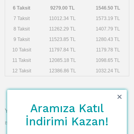
6 Taksit
9279.00 TL
1546.50 TL
7 Taksit
11012.34 TL
1573.19 TL
8 Taksit
11262.29 TL
1407.79 TL
9 Taksit
11523.85 TL
1280.43 TL
10 Taksit
11797.84 TL
1179.78 TL
11 Taksit
12085.18 TL
1098.65 TL
12 Taksit
12386.86 TL
1032.24 TL
Aramıza Katıl
Yorumlar
İndirimi Kazan!
Bu ürün için henüz yorum yapılmamış.