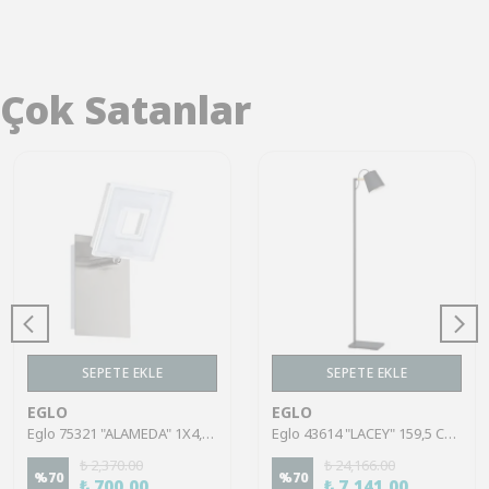
Çok Satanlar
SEPETE EKLE
SEPETE EKLE
EGLO
EGLO
Eglo 75321 "ALAMEDA" 1X4,5W Çelik Nikel Mat Sıva Üstü Spot
Eglo 43614 "LACEY" 159,5 Cm Yüksekliğinde Çelik, Ahşap Köşe Lambası Lambader
₺ 2,370.00
₺ 24,166.00
%
70
%
70
₺ 700.00
₺ 7,141.00