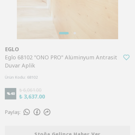
EGLO
Eglo 68102 "ONO PRO" Alüminyum Antrasit
Duvar Aplik
Ürün Kodu
:
68102
₺ 6,061.00
%
40
₺ 3,637.00
Paylaş
:
Stoğa Gelince Haber Ver