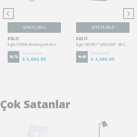
SEPETE EKLE
SEPETE EKLE
EGLO
EGLO
Eglo 53058 Alüminyum Krom Ayna Ve Tablo Üzeri Aydınlatması
Eglo 901957 "VADUMI" 40 Cm Uzunluğunda Siyah Plastik Duvar Aplik Ip44
₺ 12,211.00
₺ 8,524.00
%
70
%
45
₺ 3,664.00
₺ 4,689.00
Çok Satanlar