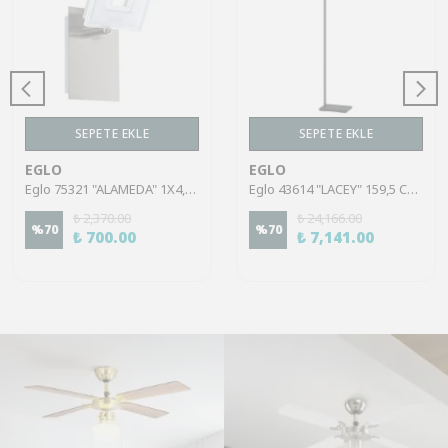
SEPETE EKLE
SEPETE EKLE
EGLO
EGLO
Eglo 75321 "ALAMEDA" 1X4,5W Çelik Nikel Mat Sıva Üstü Spot
Eglo 43614 "LACEY" 159,5 Cm Yüksekliğinde Çelik, Ahşap Köşe Lambası Lambader
₺ 2,370.00
₺ 24,166.00
%
70
%
70
₺ 700.00
₺ 7,141.00