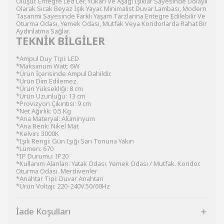
Oluşur. Entegre Led'Ler, Yukarı Ve Aşağı Işıklar Sayesinde Dolaylı
Olarak Sıcak Beyaz Işık Yayar. Minimalist Duvar Lambası, Modern
Tasarımı Sayesinde Farklı Yaşam Tarzlarına Entegre Edilebilir Ve
Oturma Odası, Yemek Odası, Mutfak Veya Koridorlarda Rahat Bir
Aydınlatma Sağlar.
TEKNİK BİLGİLER
*Ampul Duy Tipi: LED
*Maksimum Watt: 6W
*Ürün İçerisinde Ampul Dahildir.
*Ürün Dim Edilemez.
*Ürün Yüksekliği: 8 cm
*Ürün Uzunluğu: 13 cm
*Provizyon Çıkıntısı: 9 cm
*Net Ağırlık: 0.5 Kg
*Ana Materyal: Alüminyum
*Ana Renk: Nikel Mat
*Kelvın: 3000K
*Işık Rengi: Gün Işığı Sarı Tonuna Yakın
*Lümen: 670
*IP Durumu: IP20
*Kullanım Alanları: Yatak Odası. Yemek Odası / Mutfak. Koridor.
Oturma Odası. Merdivenler
*Anahtar Tipi: Duvar Anahtarı
*Ürün Voltajı: 220-240V.50/60Hz
İade Koşulları