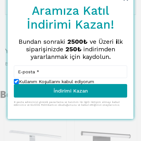
Aramıza Katıl
12 Taksit
7048.46 TL
587.37 TL
İndirimi Kazan!
Bundan sonraki
2500₺
ve Üzeri
i
lk
siparişinizde
250₺
indirimden
Yorumlar
yararlanmak için kaydolun.
Bu ürün için henüz yorum yapılmamış.
Kullanım Koşullarını kabul ediyorum
İndirimi Kazan
Benzer Ürünler
E-posta adresinizi girerek pazarlama ve tanıtım ile ilgili iletişim almayı kabul
edersiniz ve Gizlilik Politikamızı okuduğunuzu ve kabul ettiğinizi onaylarsınız.