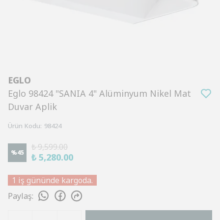
EGLO
Eglo 98424 "SANIA 4" Alüminyum Nikel Mat
Duvar Aplik
Ürün Kodu
:
98424
₺ 9,599.00
%
45
₺ 5,280.00
1 iş gününde kargoda.
Paylaş
: