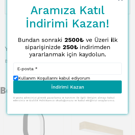
Aramıza Katıl
12 Taksit
6279.54 TL
523.29 TL
İndirimi Kazan!
Bundan sonraki
2500₺
ve Üzeri
i
lk
siparişinizde
250₺
indirimden
Yorumlar
yararlanmak için kaydolun.
Bu ürün için henüz yorum yapılmamış.
Kullanım Koşullarını kabul ediyorum
İndirimi Kazan
Benzer Ürünler
E-posta adresinizi girerek pazarlama ve tanıtım ile ilgili iletişim almayı kabul
edersiniz ve Gizlilik Politikamızı okuduğunuzu ve kabul ettiğinizi onaylarsınız.