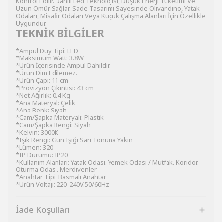
Kontrol Edilir. Dahili Led Teknolojisi, Düşük Enerji Tüketimi Ve
Uzun Ömür Sağlar. Sade Tasarımı Sayesinde Olıvandıno, Yatak
Odaları, Misafir Odaları Veya Küçük Çalışma Alanları İçin Özellikle
Uygundur.
TEKNİK BİLGİLER
*Ampul Duy Tipi: LED
*Maksimum Watt: 3.8W
*Ürün İçerisinde Ampul Dahildir.
*Ürün Dim Edilemez.
*Ürün Çapı: 11 cm
*Provizyon Çıkıntısı: 43 cm
*Net Ağırlık: 0.4 Kg
*Ana Materyal: Çelik
*Ana Renk: Siyah
*Cam/Şapka Materyali: Plastik
*Cam/Şapka Rengi: Siyah
*Kelvın: 3000K
*Işık Rengi: Gün Işığı Sarı Tonuna Yakın
*Lümen: 320
*IP Durumu: IP20
*Kullanım Alanları: Yatak Odası. Yemek Odası / Mutfak. Koridor.
Oturma Odası. Merdivenler
*Anahtar Tipi: Basmalı Anahtar
*Ürün Voltajı: 220-240V.50/60Hz
İade Koşulları