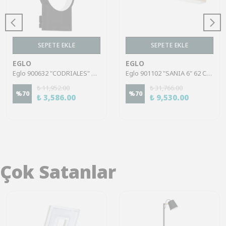
SEPETE EKLE
SEPETE EKLE
EGLO
EGLO
Eglo 900632 "CODRIALES" Alüminyum Siyah Duvar Aplik
Eglo 901102 "SANIA 6" 62 Cm Uzunluğunda Kahverengi Çelik Duvar Aplik Ip44
₺ 11,952.00
₺ 31,766.00
%
70
%
70
₺ 3,586.00
₺ 9,530.00
Çok Satanlar