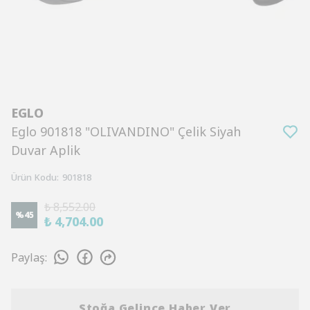
EGLO
Eglo 901818 "OLIVANDINO" Çelik Siyah
Duvar Aplik
Ürün Kodu
:
901818
₺ 8,552.00
%
45
₺ 4,704.00
Paylaş
:
Stoğa Gelince Haber Ver