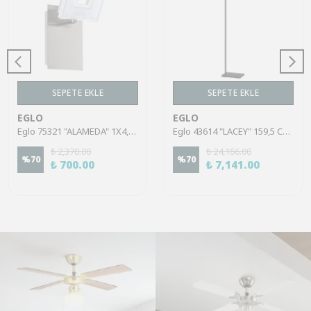
SEPETE EKLE
SEPETE EKLE
EGLO
EGLO
Eglo 75321 "ALAMEDA" 1X4,5W Çelik Nikel Mat Sıva Üstü Spot
Eglo 43614 "LACEY" 159,5 Cm Yüksekliğinde Çelik, Ahşap Köşe Lambası Lambader
₺ 2,370.00
₺ 24,166.00
%
70
%
70
₺ 700.00
₺ 7,141.00