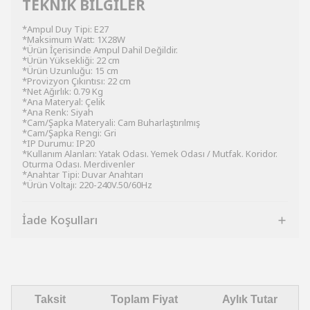
TEKNİK BİLGİLER
*Ampul Duy Tipi: E27
*Maksimum Watt: 1X28W
*Ürün İçerisinde Ampul Dahil Değildir.
*Ürün Yüksekliği: 22 cm
*Ürün Uzunluğu: 15 cm
*Provizyon Çıkıntısı: 22 cm
*Net Ağırlık: 0.79 Kg
*Ana Materyal: Çelik
*Ana Renk: Siyah
*Cam/Şapka Materyali: Cam Buharlaştırılmış
*Cam/Şapka Rengi: Gri
*IP Durumu: IP20
*Kullanım Alanları: Yatak Odası. Yemek Odası / Mutfak. Koridor.
Oturma Odası. Merdivenler
*Anahtar Tipi: Duvar Anahtarı
*Ürün Voltajı: 220-240V.50/60Hz
İade Koşulları
Taksit
Toplam Fiyat
Aylık Tutar