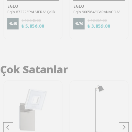
EGLO
EGLO
Eglo 87222 "PALMERA" Çelik Nikel Mat Duvar Aplik Ip44
Eglo 900564 "CARANACOA" Çelik Siyah Duvar Aplik
₺ 10,646.00
₺ 12,861.00
%
45
%
70
₺ 5,856.00
₺ 3,859.00
Çok Satanlar