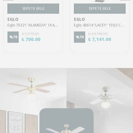
SEPETE EKLE
SEPETE EKLE
EGLO
EGLO
Eglo 75321 "ALAMEDA" 1X4,5W Çelik Nikel Mat Sıva Üstü Spot
Eglo 43614 "LACEY" 159,5 Cm Yüksekliğinde Çelik, Ahşap Köşe Lambası Lambader
₺ 2,370.00
₺ 24,166.00
%
70
%
70
₺ 700.00
₺ 7,141.00