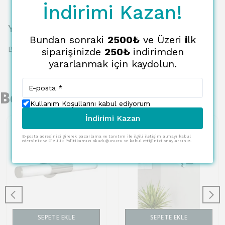
İndirimi Kazan!
Yorumlar
Bundan sonraki
2500₺
ve Üzeri
i
lk
Bu ürün için henüz yorum yapılmamış.
siparişinizde
250₺
indirimden
yararlanmak için kaydolun.
Benzer Ürünler
Kullanım Koşullarını kabul ediyorum
İndirimi Kazan
E-posta adresinizi girerek pazarlama ve tanıtım ile ilgili iletişim almayı kabul
edersiniz ve Gizlilik Politikamızı okuduğunuzu ve kabul ettiğinizi onaylarsınız.
SEPETE EKLE
SEPETE EKLE