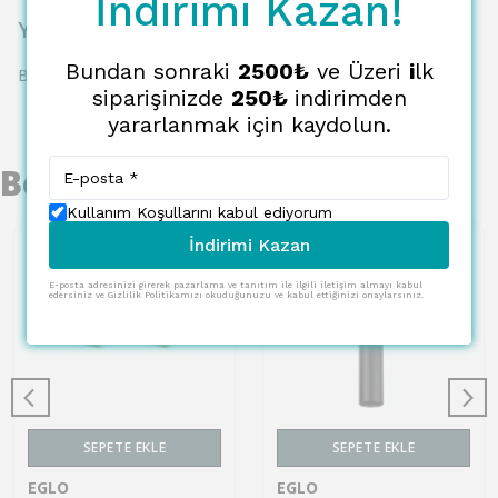
İndirimi Kazan!
Yorumlar
Bundan sonraki
2500₺
ve Üzeri
i
lk
Bu ürün için henüz yorum yapılmamış.
siparişinizde
250₺
indirimden
yararlanmak için kaydolun.
Benzer Ürünler
Kullanım Koşullarını kabul ediyorum
İndirimi Kazan
E-posta adresinizi girerek pazarlama ve tanıtım ile ilgili iletişim almayı kabul
edersiniz ve Gizlilik Politikamızı okuduğunuzu ve kabul ettiğinizi onaylarsınız.
SEPETE EKLE
SEPETE EKLE
EGLO
EGLO