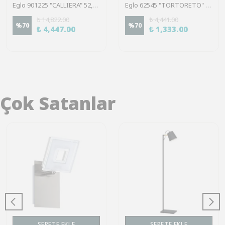
Eglo 901225 "CALLIERA" 52,5 Cm Uzunluğunda Çelik, Plastik Siyah, Pirinç Tavan Armatürü
Eglo 62545 "TORTORETO" 6 Cm Çapında Çelik Siyah Tavan Armatürü
₺ 14,822.00
₺ 4,441.00
%
70
%
70
₺ 4,447.00
₺ 1,333.00
Çok Satanlar
SEPETE EKLE
SEPETE EKLE