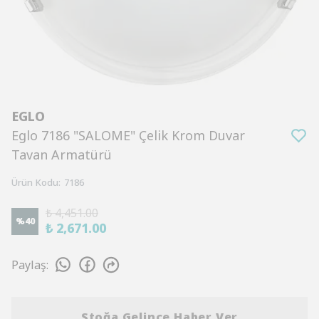
EGLO
Eglo 7186 "SALOME" Çelik Krom Duvar
Tavan Armatürü
Ürün Kodu
:
7186
₺ 4,451.00
%
40
₺ 2,671.00
Paylaş
:
Stoğa Gelince Haber Ver