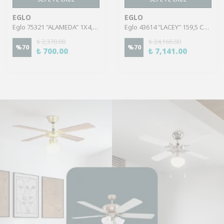
EGLO
EGLO
Eglo 75321 "ALAMEDA" 1X4,5W Çelik Nikel Mat Sıva Üstü Spot
Eglo 43614 "LACEY" 159,5 Cm Yüksekliğinde Çelik, Ahşap Köşe Lambası Lambader
₺ 2,370.00
₺ 24,166.00
%
70
%
70
₺ 700.00
₺ 7,141.00