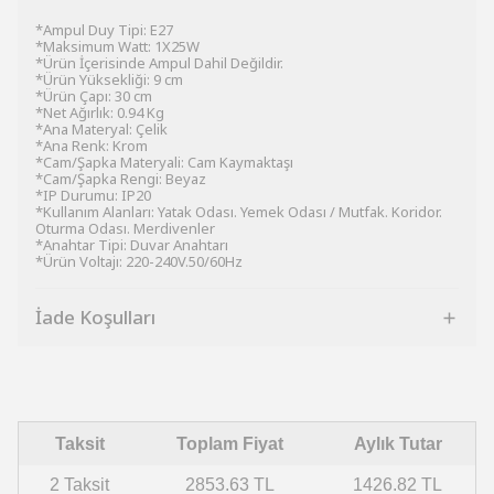
*Ampul Duy Tipi: E27
*Maksimum Watt: 1X25W
*Ürün İçerisinde Ampul Dahil Değildir.
*Ürün Yüksekliği: 9 cm
*Ürün Çapı: 30 cm
*Net Ağırlık: 0.94 Kg
*Ana Materyal: Çelik
*Ana Renk: Krom
*Cam/Şapka Materyali: Cam Kaymaktaşı
*Cam/Şapka Rengi: Beyaz
*IP Durumu: IP20
*Kullanım Alanları: Yatak Odası. Yemek Odası / Mutfak. Koridor.
Oturma Odası. Merdivenler
*Anahtar Tipi: Duvar Anahtarı
*Ürün Voltajı: 220-240V.50/60Hz
İade Koşulları
Taksit
Toplam Fiyat
Aylık Tutar
2 Taksit
2853.63 TL
1426.82 TL