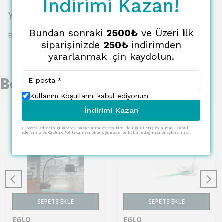
İndirimi Kazan!
Yorumlar
Bundan sonraki
2500₺
ve Üzeri
i
lk
Bu ürün için henüz yorum yapılmamış.
siparişinizde
250₺
indirimden
yararlanmak için kaydolun.
Benzer Ürünler
Kullanım Koşullarını kabul ediyorum
İndirimi Kazan
E-posta adresinizi girerek pazarlama ve tanıtım ile ilgili iletişim almayı kabul
edersiniz ve Gizlilik Politikamızı okuduğunuzu ve kabul ettiğinizi onaylarsınız.
SEPETE EKLE
SEPETE EKLE
EGLO
EGLO