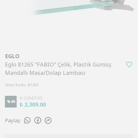
EGLO
Eglo 81265 "FABIO" Çelik, Plastik Gümüş
Mandallı Masa/Dolap Lambası
Ürün Kodu
:
81265
₺ 3,847.00
%
40
₺ 2,309.00
Paylaş
: