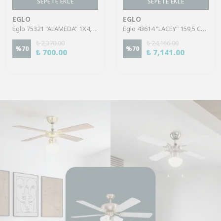
SEPETE EKLE
SEPETE EKLE
EGLO
EGLO
Eglo 75321 "ALAMEDA" 1X4,5W Çelik Nikel Mat Sıva Üstü Spot
Eglo 43614 "LACEY" 159,5 Cm Yüksekliğinde Çelik, Ahşap Köşe Lambası Lambader
₺ 2,370.00
₺ 24,166.00
%
70
%
70
₺ 700.00
₺ 7,141.00