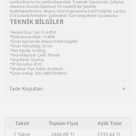
Lamba Boynu Ve Lamba Başındaki Tutamak Sayesinde, Çalışma
Alanınızı Anında Optimum Ve Hedefli Bir Şekilde
Aydınlatabilirsiniz. Ampul, Ürün Kapsamına Dahil Değildir. Lamba,
E14 Soketli Reflektör Şeklindeki Tüm Ampullerle Uyumludur.
TEKNİK BİLGİLER
*Ampul Duy Tipi: E14-R50
*Maksimum Watt: 1X40W
*Ürün İçerisinde Ampul Dahil Değildir.
*Ürün Yüksekliği: 30 cm
*Net Ağırlık: 0.34 Kg
*Ana Materyal: Çelik. Plastik
*Ana Renk: Gümüş
*IP Durumu: IP20
*Anahtar Tipi: Kablo Anahtarlı
*Ürün Voltajı: 220-240V.50/60Hz
İade Koşulları
Taksit
Toplam Fiyat
Aylık Tutar
2 Taksit
2466.88 TL
1233.44 TL