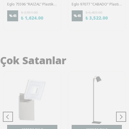
Eglo 75596 "RAIZAL" Plastik Siyah Mandallı Dokunmatik Masa/Dolap Lambası
Eglo 97077 "CABADO" Plastik Beyaz Mandallı Dokunmatik Masa/Dolap Lambası
₺ 2,951.00
₺ 6,403.00
%
45
%
45
₺ 1,624.00
₺ 3,522.00
Çok Satanlar