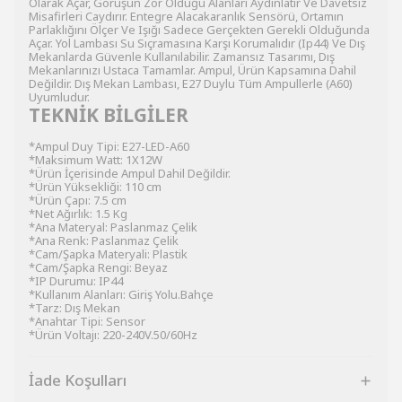
Olarak Açar, Görüşün Zor Olduğu Alanları Aydınlatır Ve Davetsiz
Misafirleri Caydırır. Entegre Alacakaranlık Sensörü, Ortamın
Parlaklığını Ölçer Ve Işığı Sadece Gerçekten Gerekli Olduğunda
Açar. Yol Lambası Su Sıçramasına Karşı Korumalıdır (Ip44) Ve Dış
Mekanlarda Güvenle Kullanılabilir. Zamansız Tasarımı, Dış
Mekanlarınızı Ustaca Tamamlar. Ampul, Ürün Kapsamına Dahil
Değildir. Dış Mekan Lambası, E27 Duylu Tüm Ampullerle (A60)
Uyumludur.
TEKNİK BİLGİLER
*Ampul Duy Tipi: E27-LED-A60
*Maksimum Watt: 1X12W
*Ürün İçerisinde Ampul Dahil Değildir.
*Ürün Yüksekliği: 110 cm
*Ürün Çapı: 7.5 cm
*Net Ağırlık: 1.5 Kg
*Ana Materyal: Paslanmaz Çelik
*Ana Renk: Paslanmaz Çelik
*Cam/Şapka Materyali: Plastik
*Cam/Şapka Rengi: Beyaz
*IP Durumu: IP44
*Kullanım Alanları: Giriş Yolu.Bahçe
*Tarz: Dış Mekan
*Anahtar Tipi: Sensor
*Ürün Voltajı: 220-240V.50/60Hz
İade Koşulları