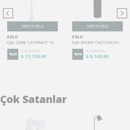
SEPETE EKLE
SEPETE EKLE
EGLO
EGLO
Eglo 22996 "LATERNA 5" 192 Cm Yüksekliğinde Alüminyum Döküm Dış Mekan Bahçe Aydınlatması Direk Ip44
Eglo 902409 "CASTELNUOVO" 50 Cm Yüksekliğinde Siyah Dokulu Alüminyum Dış Mekan Bahçe Aydınlatması Direk Ip65
₺ 35,440.00
₺ 10,284.00
%
50
%
50
₺ 17,720.00
₺ 5,142.00
Çok Satanlar