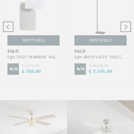
SEPETE EKLE
SEPETE EKLE
EGLO
EGLO
Eglo 75321 "ALAMEDA" 1X4,5W Çelik Nikel Mat Sıva Üstü Spot
Eglo 43614 "LACEY" 159,5 Cm Yüksekliğinde Çelik, Ahşap Köşe Lambası Lambader
₺ 2,370.00
₺ 24,166.00
%
70
%
70
₺ 700.00
₺ 7,141.00