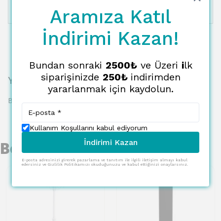
Aramıza Katıl
12 Taksit
8522.23 TL
710.19 TL
İndirimi Kazan!
Bundan sonraki
2500₺
ve Üzeri
i
lk
siparişinizde
250₺
indirimden
Yorumlar
yararlanmak için kaydolun.
Bu ürün için henüz yorum yapılmamış.
Kullanım Koşullarını kabul ediyorum
İndirimi Kazan
Benzer Ürünler
E-posta adresinizi girerek pazarlama ve tanıtım ile ilgili iletişim almayı kabul
edersiniz ve Gizlilik Politikamızı okuduğunuzu ve kabul ettiğinizi onaylarsınız.