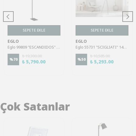
SEPETE EKLE
SEPETE EKLE
EGLO
EGLO
Eglo 99809 "ESCANDIDOS" 170 Cm Yüksekliğinde Çelik Köşe Lambası Lambader
Eglo 55731 "SCIGLIATI" 144 Cm Yüksekliğinde Çelik Köşe Lambası Lambader
₺ 19,300.00
₺ 10,585.00
%
70
%
50
₺ 5,790.00
₺ 5,293.00
Çok Satanlar