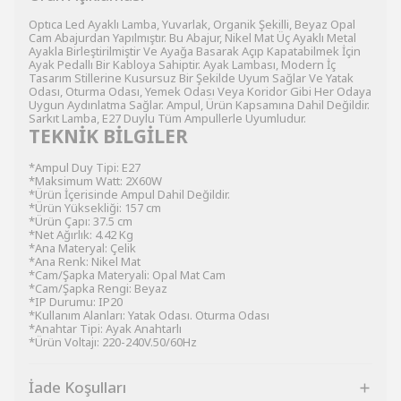
Optıca Led Ayaklı Lamba, Yuvarlak, Organik Şekilli, Beyaz Opal
Cam Abajurdan Yapılmıştır. Bu Abajur, Nikel Mat Üç Ayaklı Metal
Ayakla Birleştirilmiştir Ve Ayağa Basarak Açıp Kapatabilmek İçin
Ayak Pedallı Bir Kabloya Sahiptir. Ayak Lambası, Modern İç
Tasarım Stillerine Kusursuz Bir Şekilde Uyum Sağlar Ve Yatak
Odası, Oturma Odası, Yemek Odası Veya Koridor Gibi Her Odaya
Uygun Aydınlatma Sağlar. Ampul, Ürün Kapsamına Dahil Değildir.
Sarkıt Lamba, E27 Duylu Tüm Ampullerle Uyumludur.
TEKNİK BİLGİLER
*Ampul Duy Tipi: E27
*Maksimum Watt: 2X60W
*Ürün İçerisinde Ampul Dahil Değildir.
*Ürün Yüksekliği: 157 cm
*Ürün Çapı: 37.5 cm
*Net Ağırlık: 4.42 Kg
*Ana Materyal: Çelik
*Ana Renk: Nikel Mat
*Cam/Şapka Materyali: Opal Mat Cam
*Cam/Şapka Rengi: Beyaz
*IP Durumu: IP20
*Kullanım Alanları: Yatak Odası. Oturma Odası
*Anahtar Tipi: Ayak Anahtarlı
*Ürün Voltajı: 220-240V.50/60Hz
İade Koşulları