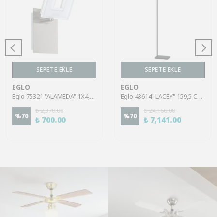
SEPETE EKLE
SEPETE EKLE
EGLO
EGLO
Eglo 75321 "ALAMEDA" 1X4,5W Çelik Nikel Mat Sıva Üstü Spot
Eglo 43614 "LACEY" 159,5 Cm Yüksekliğinde Çelik, Ahşap Köşe Lambası Lambader
₺ 2,370.00
₺ 24,166.00
%
70
%
70
₺ 700.00
₺ 7,141.00