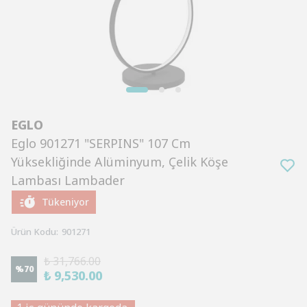
EGLO
Eglo 901271 "SERPINS" 107 Cm
Yüksekliğinde Alüminyum, Çelik Köşe
Lambası Lambader
Tükeniyor
Ürün Kodu
:
901271
₺ 31,766.00
%
70
₺ 9,530.00