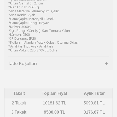
*Ürün Genişliği: 25 cm
*Net Ağırlık: 2.66 Kg
*Ana Materyal: Alüminyum. Çelik
*Ana Renk: Siyah
*Cam/Şapka Materyali: Plastik
*Cam/Şapka Rengi: Beyaz
*Kelvın: 3000K
*Işık Rengi: Gün Işığı Sarı Tonuna Yakın
*Lümen: 2500
*IP Durumu: IP20
*Kullanım Alanları: Yatak Odası. Oturma Odası
*Anahtar Tipi: Ayak Anahtarlı
*Ürün Voltajı: 220-240V.50/60Hz
İade Koşulları
Taksit
Toplam Fiyat
Aylık Tutar
2 Taksit
10181.62 TL
5090.81 TL
3 Taksit
9530.00 TL
3176.67 TL