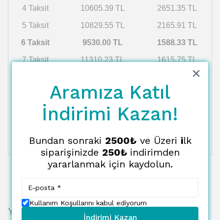
4 Taksit
10605.39 TL
2651.35 TL
5 Taksit
10829.55 TL
2165.91 TL
6 Taksit
9530.00 TL
1588.33 TL
7 Taksit
11310.23 TL
1615.75 TL
8 Taksit
11566.94 TL
1445.87 TL
Aramıza Katıl
9 Taksit
11835.57 TL
1315.06 TL
İndirimi Kazan!
10 Taksit
12116.97 TL
1211.70 TL
11 Taksit
12412.09 TL
1128.37 TL
Bundan sonraki
2500₺
ve Üzeri
i
lk
12 Taksit
12721.93 TL
1060.16 TL
siparişinizde
250₺
indirimden
yararlanmak için kaydolun.
Kullanım Koşullarını kabul ediyorum
Yorumlar
İndirimi Kazan