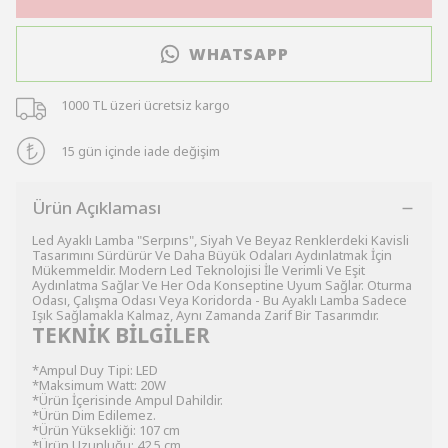
WHATSAPP
1000 TL üzeri ücretsiz kargo
15 gün içinde iade değişim
Ürün Açıklaması
Led Ayaklı Lamba "Serpıns", Siyah Ve Beyaz Renklerdeki Kavisli
Tasarımını Sürdürür Ve Daha Büyük Odaları Aydınlatmak İçin
Mükemmeldir. Modern Led Teknolojisi İle Verimli Ve Eşit
Aydınlatma Sağlar Ve Her Oda Konseptine Uyum Sağlar. Oturma
Odası, Çalışma Odası Veya Koridorda - Bu Ayaklı Lamba Sadece
Işık Sağlamakla Kalmaz, Aynı Zamanda Zarif Bir Tasarımdır.
TEKNİK BİLGİLER
*Ampul Duy Tipi: LED
*Maksimum Watt: 20W
*Ürün İçerisinde Ampul Dahildir.
*Ürün Dim Edilemez.
*Ürün Yüksekliği: 107 cm
*Ürün Uzunluğu: 42.5 cm