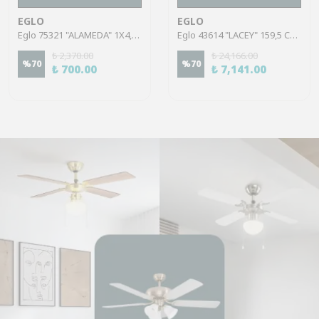
EGLO
EGLO
Eglo 75321 "ALAMEDA" 1X4,5W Çelik Nikel Mat Sıva Üstü Spot
Eglo 43614 "LACEY" 159,5 Cm Yüksekliğinde Çelik, Ahşap Köşe Lambası Lambader
₺ 2,370.00
₺ 24,166.00
%
70
%
70
₺ 700.00
₺ 7,141.00