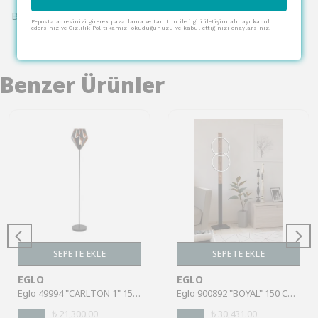
Bu ürün için henüz yorum yapılmamış.
E-posta adresinizi girerek pazarlama ve tanıtım ile ilgili iletişim almayı kabul
edersiniz ve Gizlilik Politikamızı okuduğunuzu ve kabul ettiğinizi onaylarsınız.
Benzer Ürünler
SEPETE EKLE
SEPETE EKLE
EGLO
EGLO
Eglo 49994 "CARLTON 1" 152,5 Cm Yüksekliğinde Çelik Köşe Lambası Lambader
Eglo 900892 "BOYAL" 150 Cm Yüksekliğinde Çelik, Ahşap Köşe Lambası Lambader
₺ 21,300.00
₺ 30,431.00