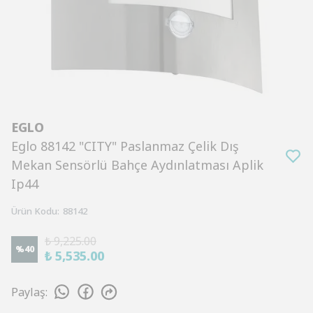
EGLO
Eglo 88142 "CITY" Paslanmaz Çelik Dış
Mekan Sensörlü Bahçe Aydınlatması Aplik
Ip44
Ürün Kodu
:
88142
₺ 9,225.00
%
40
₺ 5,535.00
Paylaş
: