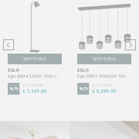
SEPETE EKLE
SEPETE EKLE
EGLO
EGLO
Eglo 43614 "LACEY" 159,5 Cm Yüksekliğinde Çelik, Ahşap Köşe Lambası Lambader
Eglo 39921 "SINSIGA" 150 Cm Yüksekliğinde Çelik Siyah Sarkıt Avize
₺ 24,166.00
₺ 31,161.00
%
70
%
70
₺ 7,141.00
₺ 9,245.00