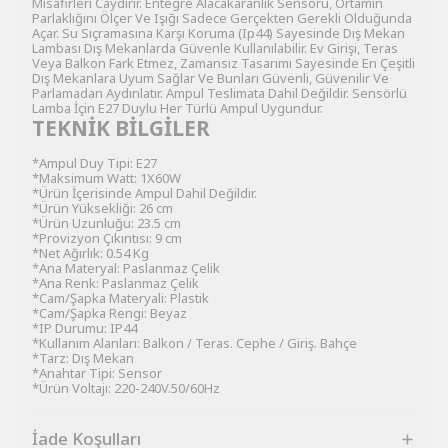
Misafirleri Caydırır. Entegre Alacakaranlık Sensörü, Ortamın
Parlaklığını Ölçer Ve Işığı Sadece Gerçekten Gerekli Olduğunda
Açar. Su Sıçramasına Karşı Koruma (Ip44) Sayesinde Dış Mekan
Lambası Dış Mekanlarda Güvenle Kullanılabilir. Ev Girişi, Teras
Veya Balkon Fark Etmez, Zamansız Tasarımı Sayesinde En Çeşitli
Dış Mekanlara Uyum Sağlar Ve Bunları Güvenli, Güvenilir Ve
Parlamadan Aydınlatır. Ampul Teslimata Dahil Değildir. Sensörlü
Lamba İçin E27 Duylu Her Türlü Ampul Uygundur.
TEKNİK BİLGİLER
*Ampul Duy Tipi: E27
*Maksimum Watt: 1X60W
*Ürün İçerisinde Ampul Dahil Değildir.
*Ürün Yüksekliği: 26 cm
*Ürün Uzunluğu: 23.5 cm
*Provizyon Çıkıntısı: 9 cm
*Net Ağırlık: 0.54 Kg
*Ana Materyal: Paslanmaz Çelik
*Ana Renk: Paslanmaz Çelik
*Cam/Şapka Materyali: Plastik
*Cam/Şapka Rengi: Beyaz
*IP Durumu: IP44
*Kullanım Alanları: Balkon / Teras. Cephe / Giriş. Bahçe
*Tarz: Dış Mekan
*Anahtar Tipi: Sensor
*Ürün Voltajı: 220-240V.50/60Hz
İade Koşulları