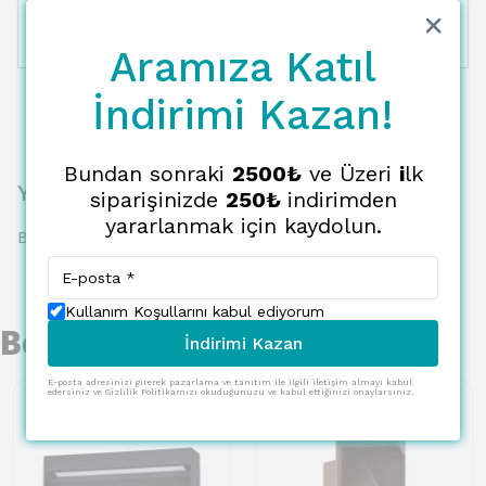
11 Taksit
7208.91 TL
655.36 TL
12 Taksit
7388.87 TL
615.74 TL
Aramıza Katıl
İndirimi Kazan!
Bundan sonraki
2500₺
ve Üzeri
i
lk
Yorumlar
siparişinizde
250₺
indirimden
yararlanmak için kaydolun.
Bu ürün için henüz yorum yapılmamış.
Kullanım Koşullarını kabul ediyorum
Benzer Ürünler
İndirimi Kazan
E-posta adresinizi girerek pazarlama ve tanıtım ile ilgili iletişim almayı kabul
edersiniz ve Gizlilik Politikamızı okuduğunuzu ve kabul ettiğinizi onaylarsınız.