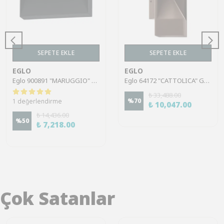
SEPETE EKLE
SEPETE EKLE
EGLO
EGLO
Eglo 900891 "MARUGGIO" Alüminyum Dış Mekan Bahçe Aydınlatması Aplik Ip65
Eglo 64172 "CATTOLICA" Galvanize Çelik Dış Mekan Bahçe Aydınlatması Aplik Ip44
₺ 33,488.00
%
70
1 değerlendirme
₺ 10,047.00
₺ 14,436.00
%
50
₺ 7,218.00
Çok Satanlar