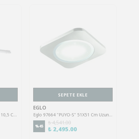
SEPETE EKLE
EGLO
EGL
Eglo 901556 "SLIM SENSOR" 110,5 Cm Uzunluğunda Sensörlü Plastik Beyaz Etanj Duvar Tavan Lambası Ip65
Eglo 97664 "PUYO-S" 51X51 Cm Uzunluğunda Nikel Mat Krom Tavan Armatürü
₺ 4,541.00
%
45
%
45
₺ 2,495.00