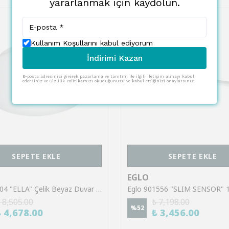
yararlanmak için kaydolun.
Kullanım Koşullarını kabul ediyorum
İndirimi Kazan
E-posta adresinizi girerek pazarlama ve tanıtım ile ilgili iletişim almayı kabul
edersiniz ve Gizlilik Politikamızı okuduğunuzu ve kabul ettiğinizi onaylarsınız.
SEPETE EKLE
SEPETE EKLE
EGLO
Eglo 83404 "ELLA" Çelik Beyaz Duvar Tavan Armatürü
 8,505.00
₺ 7,198.00
%
52
₺ 4,678.00
₺ 3,456.00