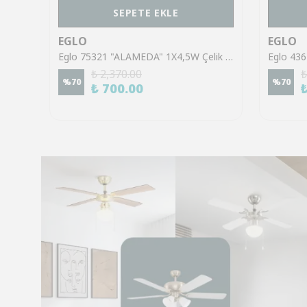
SEPETE EKLE
EGLO
EGLO
Eglo 43553 "GILTSPUR" Çelik Siyah Tavan Armatürü
Eglo 75321 "ALAMEDA" 1X4,5W Çelik Nikel Mat Sıva Üstü Spot
₺ 2,370.00
₺
%
70
%
70
₺ 700.00