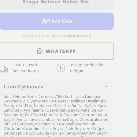
Stoğa Gelince Haber Ver
WHATSAPP
1000 TL üzeri
15 gün içinde iade
ücretsiz kargo
değişim
Ürün Açıklaması
Smart Home Serisi Connect.Z'Nin Led Tavan Lambası
Savatarıla-Z, Siyah Metal Ve Beyaz Plastikten Üretilmiştir.
Entegre Led'Ler, İsteğinize Göre Hoş Bir Işık Sağlar. Kare
Şeklindeki Aydınlatma Yüzeyindeki Beyaz Metal Dekor
Sayesinde, Led Panel Modern İç Tasarım Stillerine Uyum
Sağlar. Ayrıca Tavan Lambası, Yana Doğru Döndürülebilen
Bir Led Çerçeveye Sahiptir, Bu Da Lambaya Yeni Bir
Görünüm Kazandırır. Sıcak Beyaz, Nötr Beyaz Ve Soğuk
Beyaz Işık İle Çok Sayıda Rgb Işık Rengi Arasından Seçim