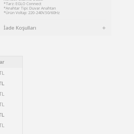
*Tarz: EGLO Connect
*Anahtar Tipi: Duvar Anahtarı
*Ürün Voltajı: 220-240V.50/60Hz
İade Koşulları
ar
TL
TL
TL
TL
TL
TL