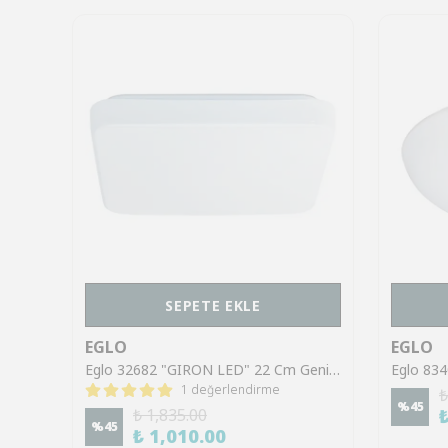
SEPETE EKLE
EGLO
EGLO
Eglo 39791 "TERMINI 2" Kahverengi. Siyah Ahşap. Çelik Tavan Armatürü
Eglo 32682 "GIRON LED" 22 Cm Genişliğinde Beyaz Çelik Tavan Armatürü
1 değerlendirme
₺
%
45
₺ 1,835.00
%
45
₺ 1,010.00