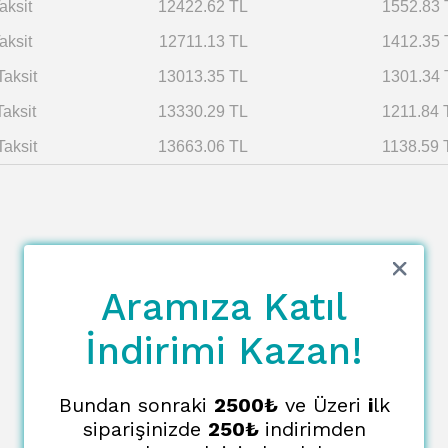
aksit
12422.62 TL
1552.83 
aksit
12711.13 TL
1412.35 
Taksit
13013.35 TL
1301.34 
Taksit
13330.29 TL
1211.84 
Taksit
13663.06 TL
1138.59 
Aramıza Katıl
İndirimi Kazan!
Bundan sonraki
2500₺
ve Üzeri
i
lk
siparişinizde
250₺
indirimden