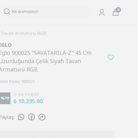
0
h Tavan Armatürü RGB
EGLO
Eglo 900025 "SAVATARILA-Z" 45 Cm
Uzunluğunda Çelik Siyah Tavan
Armatürü RGB
Ürün Kodu
:
900025
₺ 34,114.00
%
70
₺ 10,235.00
Paylaş
: