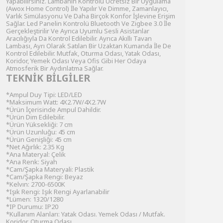
Yapabilirsiniz. Lambanın Kontrolü Ücretsiz Bir Uygulama
(Awox Home Control) İle Yapılır Ve Dimme, Zamanlayıcı,
Varlık Simülasyonu Ve Daha Birçok Konfor İşlevine Erişim
Sağlar. Led Panelin Kontrolü Bluetooth Ve Zigbee 3.0 İle
Gerçekleştirilir Ve Ayrıca Uyumlu Sesli Asistanlar
Aracılığıyla Da Kontrol Edilebilir. Ayrıca Akıllı Tavan
Lambası, Ayrı Olarak Satılan Bir Uzaktan Kumanda İle De
Kontrol Edilebilir. Mutfak, Oturma Odası, Yatak Odası,
Koridor, Yemek Odası Veya Ofis Gibi Her Odaya
Atmosferik Bir Aydınlatma Sağlar.
TEKNİK BİLGİLER
*Ampul Duy Tipi: LED/LED
*Maksimum Watt: 4X2.7W/4X2.7W
*Ürün İçerisinde Ampul Dahildir.
*Ürün Dim Edilebilir.
*Ürün Yüksekliği: 7 cm
*Ürün Uzunluğu: 45 cm
*Ürün Genişliği: 45 cm
*Net Ağırlık: 2.35 Kg
*Ana Materyal: Çelik
*Ana Renk: Siyah
*Cam/Şapka Materyali: Plastik
*Cam/Şapka Rengi: Beyaz
*Kelvın: 2700-6500K
*Işık Rengi: Işık Rengi Ayarlanabilir
*Lümen: 1320/1280
*IP Durumu: IP20
*Kullanım Alanları: Yatak Odası. Yemek Odası / Mutfak.
Koridor. Oturma Odası