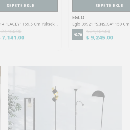
SEPETE EKLE
SEPETE EKLE
EGLO
Eglo 43614 "LACEY" 159,5 Cm Yüksekliğinde Çelik, Ahşap Köşe Lambası Lambader
 24,166.00
₺ 31,161.00
%
70
₺ 7,141.00
₺ 9,245.00