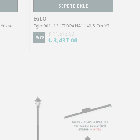
SEPETE EKLE
EGLO
EGL
Eglo 39921 "SINSIGA" 150 Cm Yüksekliğinde Çelik Siyah Sarkıt Avize
Eglo 901112 "FIORANA" 140,5 Cm Yüksekliğinde Çelik Köşe Lambası Lambader
₺ 11,513.00
%
70
%
70
₺ 3,437.00