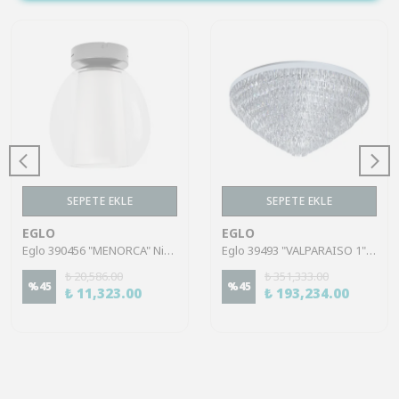
SEPETE EKLE
SEPETE EKLE
EGLO
EGLO
Eglo 390456 "MENORCA" Nikel-Nero Çelik Tavan Armatürü
Eglo 39493 "VALPARAISO 1" Çelik Krom Tavan Armatürü
₺ 20,586.00
₺ 351,333.00
%
45
%
45
₺ 11,323.00
₺ 193,234.00