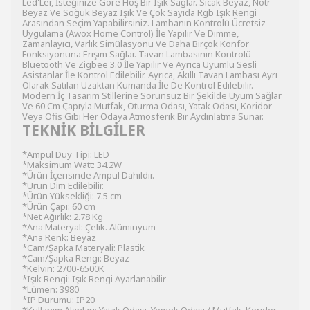
Led'Ler, İsteğinize Göre Hoş Bir Işık Sağlar. Sıcak Beyaz, Nötr
Beyaz Ve Soğuk Beyaz Işık Ve Çok Sayıda Rgb Işık Rengi
Arasından Seçim Yapabilirsiniz. Lambanın Kontrolü Ücretsiz
Uygulama (Awox Home Control) İle Yapılır Ve Dimme,
Zamanlayıcı, Varlık Simülasyonu Ve Daha Birçok Konfor
Fonksiyonuna Erişim Sağlar. Tavan Lambasının Kontrolü
Bluetooth Ve Zigbee 3.0 İle Yapılır Ve Ayrıca Uyumlu Sesli
Asistanlar İle Kontrol Edilebilir. Ayrıca, Akıllı Tavan Lambası Ayrı
Olarak Satılan Uzaktan Kumanda İle De Kontrol Edilebilir.
Modern İç Tasarım Stillerine Sorunsuz Bir Şekilde Uyum Sağlar
Ve 60 Cm Çapıyla Mutfak, Oturma Odası, Yatak Odası, Koridor
Veya Ofis Gibi Her Odaya Atmosferik Bir Aydınlatma Sunar.
TEKNİK BİLGİLER
*Ampul Duy Tipi: LED
*Maksimum Watt: 34.2W
*Ürün İçerisinde Ampul Dahildir.
*Ürün Dim Edilebilir.
*Ürün Yüksekliği: 7.5 cm
*Ürün Çapı: 60 cm
*Net Ağırlık: 2.78 Kg
*Ana Materyal: Çelik. Alüminyum
*Ana Renk: Beyaz
*Cam/Şapka Materyali: Plastik
*Cam/Şapka Rengi: Beyaz
*Kelvın: 2700-6500K
*Işık Rengi: Işık Rengi Ayarlanabilir
*Lümen: 3980
*IP Durumu: IP20