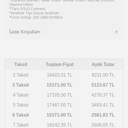
*Kullanım Alanları: Yatak Odası. Yemek Odası / Mutfak. Koridor.
Oturma Odası
*Tarz: EGLO Connect
*Anahtar Tipi: Duvar Anahtarı
*Ürün Voltajı: 220-240V.50/60Hz
İade Koşulları
Taksit
Toplam Fiyat
Aylık Tutar
2 Taksit
16422.01 TL
8211.00 TL
3 Taksit
15371.00 TL
5123.67 TL
4 Taksit
17105.50 TL
4276.37 TL
5 Taksit
17467.05 TL
3493.41 TL
6 Taksit
15371.00 TL
2561.83 TL
7 Taksit
18242.35 TL
2606.05 TL