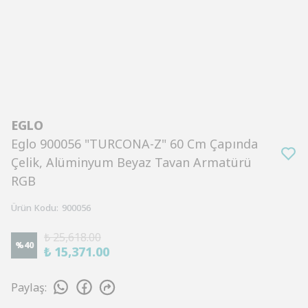
EGLO
Eglo 900056 "TURCONA-Z" 60 Cm Çapında
Çelik, Alüminyum Beyaz Tavan Armatürü
RGB
Ürün Kodu
:
900056
₺ 25,618.00
%
40
₺ 15,371.00
Paylaş
: