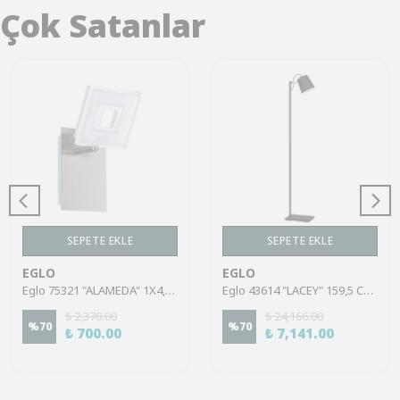
Çok Satanlar
SEPETE EKLE
SEPETE EKLE
EGLO
EGLO
Eglo 75321 "ALAMEDA" 1X4,5W Çelik Nikel Mat Sıva Üstü Spot
Eglo 43614 "LACEY" 159,5 Cm Yüksekliğinde Çelik, Ahşap Köşe Lambası Lambader
₺ 2,370.00
₺ 24,166.00
%
70
%
70
₺ 700.00
₺ 7,141.00