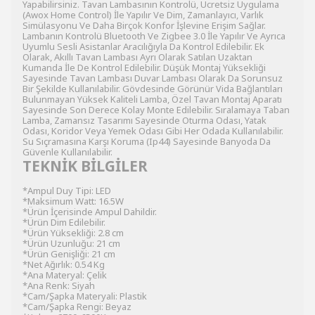
Yapabilirsiniz. Tavan Lambasının Kontrolü, Ücretsiz Uygulama
(Awox Home Control) İle Yapılır Ve Dim, Zamanlayıcı, Varlık
Simülasyonu Ve Daha Birçok Konfor İşlevine Erişim Sağlar.
Lambanın Kontrolü Bluetooth Ve Zigbee 3.0 İle Yapılır Ve Ayrıca
Uyumlu Sesli Asistanlar Aracılığıyla Da Kontrol Edilebilir. Ek
Olarak, Akıllı Tavan Lambası Ayrı Olarak Satılan Uzaktan
Kumanda İle De Kontrol Edilebilir. Düşük Montaj Yüksekliği
Sayesinde Tavan Lambası Duvar Lambası Olarak Da Sorunsuz
Bir Şekilde Kullanılabilir. Gövdesinde Görünür Vida Bağlantıları
Bulunmayan Yüksek Kaliteli Lamba, Özel Tavan Montaj Aparatı
Sayesinde Son Derece Kolay Monte Edilebilir. Sıralamaya Taban
Lamba, Zamansız Tasarımı Sayesinde Oturma Odası, Yatak
Odası, Koridor Veya Yemek Odası Gibi Her Odada Kullanılabilir.
Su Sıçramasına Karşı Koruma (Ip44) Sayesinde Banyoda Da
Güvenle Kullanılabilir.
TEKNİK BİLGİLER
*Ampul Duy Tipi: LED
*Maksimum Watt: 16.5W
*Ürün İçerisinde Ampul Dahildir.
*Ürün Dim Edilebilir.
*Ürün Yüksekliği: 2.8 cm
*Ürün Uzunluğu: 21 cm
*Ürün Genişliği: 21 cm
*Net Ağırlık: 0.54 Kg
*Ana Materyal: Çelik
*Ana Renk: Siyah
*Cam/Şapka Materyali: Plastik
*Cam/Şapka Rengi: Beyaz