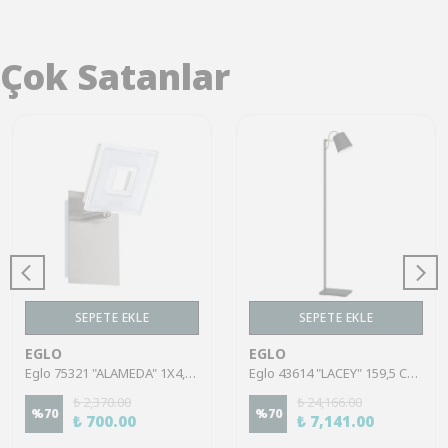
Çok Satanlar
SEPETE EKLE
SEPETE EKLE
EGLO
EGLO
Eglo 75321 "ALAMEDA" 1X4,5W Çelik Nikel Mat Sıva Üstü Spot
Eglo 43614 "LACEY" 159,5 Cm Yüksekliğinde Çelik, Ahşap Köşe Lambası Lambader
₺ 2,370.00
₺ 24,166.00
%
70
%
70
₺ 700.00
₺ 7,141.00