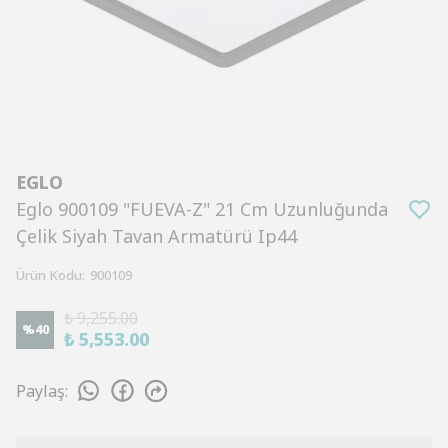
EGLO
Eglo 900109 "FUEVA-Z" 21 Cm Uzunluğunda
Çelik Siyah Tavan Armatürü Ip44
Ürün Kodu
:
900109
₺ 9,255.00
%
40
₺ 5,553.00
Paylaş
: