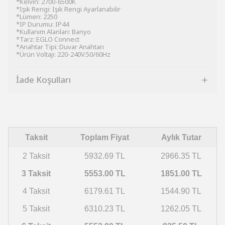
*Kelvın: 2700-6500K
*Işık Rengi: Işık Rengi Ayarlanabilir
*Lümen: 2250
*IP Durumu: IP44
*Kullanım Alanları: Banyo
*Tarz: EGLO Connect
*Anahtar Tipi: Duvar Anahtarı
*Ürün Voltajı: 220-240V.50/60Hz
İade Koşulları
Taksit
Toplam Fiyat
Aylık Tutar
2 Taksit
5932.69 TL
2966.35 TL
3 Taksit
5553.00 TL
1851.00 TL
4 Taksit
6179.61 TL
1544.90 TL
5 Taksit
6310.23 TL
1262.05 TL