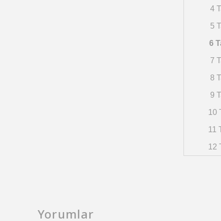
4 T
5 T
6 T
7 T
8 T
9 T
10 
11 
12 
Yorumlar