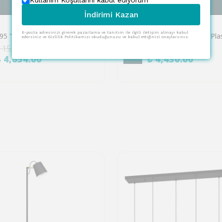
Kullanım Koşullarını kabul ediyorum
SEPETE EKLE
SEPETE EKLE
İndirimi Kazan
EGLO
E-posta adresinizi girerek pazarlama ve tanıtım ile ilgili iletişim almayı kabul
Eglo 95695 "CAJERO" 50 Cm Yüksekliğinde Dokunmatik Plastik Masa Lambası
edersiniz ve Gizlilik Politikamızı okuduğunuzu ve kabul ettiğinizi onaylarsınız.
 15,511.00
₺ 8,053.00
%
45
₺ 4,654.00
₺ 4,430.00