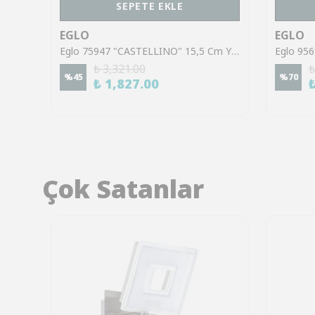
SEPETE EKLE
EGLO
EGLO
Eglo 99335 "CABALES" 34 Cm Yüksekliğinde Plastik Masa Lambası
Eglo 75947 "CASTELLINO" 15,5 Cm Yüksekliğinde Rgb Tavşan Gece Lambası
₺ 3,321.00
₺
%
45
%
70
₺ 1,827.00
Çok Satanlar