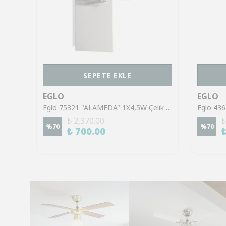
SEPETE EKLE
EGLO
EGLO
Eglo 43553 "GILTSPUR" Çelik Siyah Tavan Armatürü
Eglo 75321 "ALAMEDA" 1X4,5W Çelik Nikel Mat Sıva Üstü Spot
₺ 2,370.00
₺
%
70
%
70
₺ 700.00