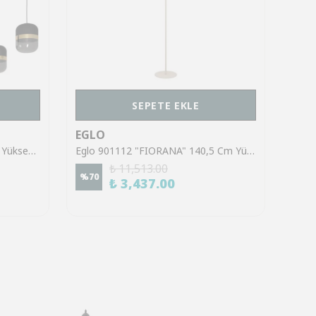
SEPETE EKLE
EGLO
EGL
Eglo 39921 "SINSIGA" 150 Cm Yüksekliğinde Çelik Siyah Sarkıt Avize
Eglo 901112 "FIORANA" 140,5 Cm Yüksekliğinde Çelik Köşe Lambası Lambader
₺ 11,513.00
%
70
%
70
₺ 3,437.00