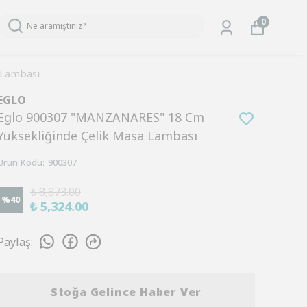
0
 Lambası
EGLO
Eglo 900307 "MANZANARES" 18 Cm
Yüksekliğinde Çelik Masa Lambası
Ürün Kodu
:
900307
₺ 8,873.00
%
40
₺ 5,324.00
Paylaş
:
Stoğa Gelince Haber Ver