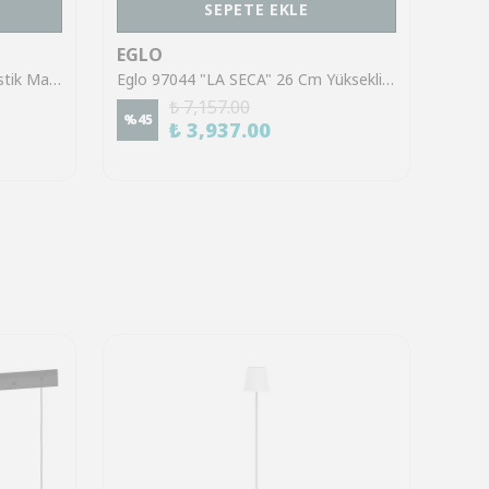
SEPETE EKLE
EGLO
EGL
Eglo 90874 "FIRMO" Çelik, Plastik Masa Lambası
Eglo 97044 "LA SECA" 26 Cm Yüksekliğinde Dokunmatik Plastik Masa Lambası
₺ 7,157.00
%
45
%
70
₺ 3,937.00