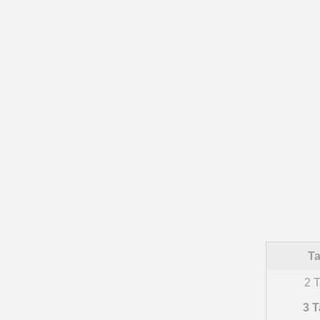
Ta
2 T
3 T