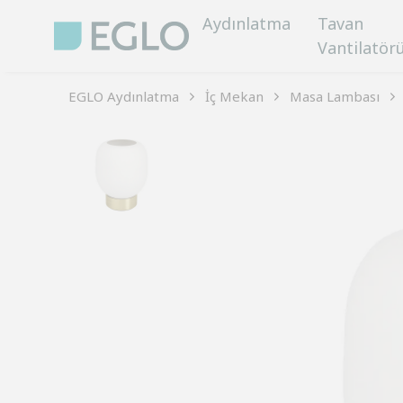
Aydınlatma
Tavan
Vantilatör
EGLO Aydınlatma
İç Mekan
Masa Lambası