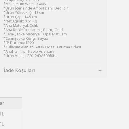
*Maksimum Watt: 1X40W
*Ürün İçerisinde Ampul Dahil Değildir.
*Ürün Yüksekliği: 18 cm
*Ürün Çapı: 14.5 cm
*Net Ağırlık: 0.61 Kg
*Ana Materyal: Çelik
*Ana Renk: Fırçalanmış Pirinç. Gold
*Cam/Şapka Materyali: Opal Mat Cam
*Cam/Şapka Rengi: Beyaz
*IP Durumu: IP20
*Kullanım Alanları: Yatak Odası. Oturma Odası
*Anahtar Tipi: Kablo Anahtarlı
*Ürün Voltajı: 220-240V.50/60Hz
İade Koşulları
ar
TL
TL