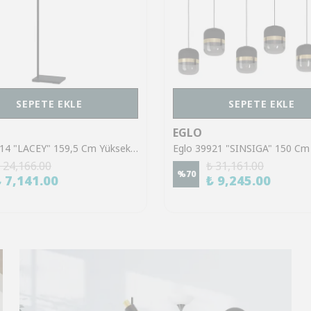
SEPETE EKLE
SEPETE EKLE
EGLO
Eglo 43614 "LACEY" 159,5 Cm Yüksekliğinde Çelik, Ahşap Köşe Lambası Lambader
 24,166.00
₺ 31,161.00
%
70
₺ 7,141.00
₺ 9,245.00