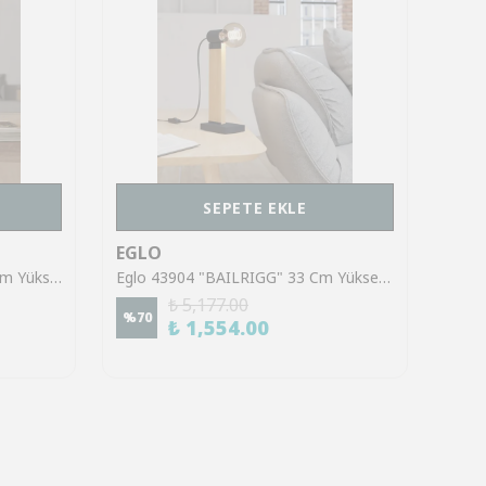
SEPETE EKLE
EGLO
EGL
Eglo 390294 "CASTUERA" 47 Cm Yüksekliğinde Çelik Masa Lambası
Eglo 43904 "BAILRIGG" 33 Cm Yüksekliğinde Çelik, Ahşap Masa Lambası
₺ 5,177.00
%
70
%
45
₺ 1,554.00