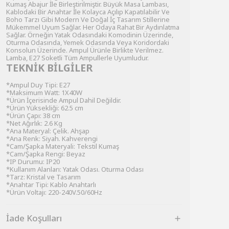
Kumaş Abajur İle Birleştirilmiştir. Büyük Masa Lambası,
Kablodaki Bir Anahtar İle Kolayca Açılıp Kapatılabilir Ve
Boho Tarzı Gibi Modern Ve Doğal İç Tasarım Stillerine
Mükemmel Uyum Sağlar. Her Odaya Rahat Bir Aydınlatma
Sağlar. Örneğin Yatak Odasındaki Komodinin Üzerinde,
Oturma Odasında, Yemek Odasında Veya Koridordaki
Konsolun Üzerinde. Ampul Ürünle Birlikte Verilmez.
Lamba, E27 Soketli Tüm Ampullerle Uyumludur.
TEKNİK BİLGİLER
*Ampul Duy Tipi: E27
*Maksimum Watt: 1X40W
*Ürün İçerisinde Ampul Dahil Değildir.
*Ürün Yüksekliği: 62.5 cm
*Ürün Çapı: 38 cm
*Net Ağırlık: 2.6 Kg
*Ana Materyal: Çelik. Ahşap
*Ana Renk: Siyah. Kahverengi
*Cam/Şapka Materyali: Tekstil Kumaş
*Cam/Şapka Rengi: Beyaz
*IP Durumu: IP20
*Kullanım Alanları: Yatak Odası. Oturma Odası
*Tarz: Kristal ve Tasarım
*Anahtar Tipi: Kablo Anahtarlı
*Ürün Voltajı: 220-240V.50/60Hz
İade Koşulları