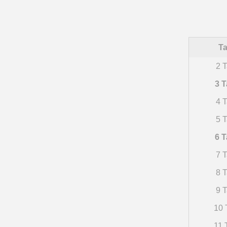
Ta
2 T
3 T
4 T
5 T
6 T
7 T
8 T
9 T
10 
11 