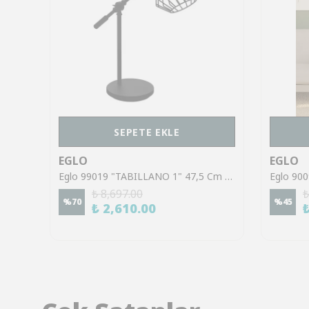
SEPETE EKLE
EGLO
EGLO
Eglo 901019 "BANKER" 39 Cm Yüksekliğinde Çelik Masa Lambası
Eglo 99019 "TABILLANO 1" 47,5 Cm Yüksekliğinde Çelik Masa Lambası
₺ 8,697.00
₺
%
70
%
45
₺ 2,610.00