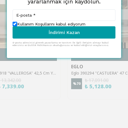
yararlanmak için kaydolun.
Kullanım Koşullarını kabul ediyorum
İndirimi Kazan
E-posta adresinizi girerek pazarlama ve tanıtım ile ilgili iletişim almayı kabul
edersiniz ve Gizlilik Politikamızı okuduğunuzu ve kabul ettiğinizi onaylarsınız.
SEPETE EKLE
SEPETE EKLE
EGLO
Eglo 900918 "VALLEROSA" 42,5 Cm Yüksekliğinde Alüminyum, Çelik Masa Lambası
 13,342.00
₺ 17,091.00
%
70
₺ 7,339.00
₺ 5,128.00