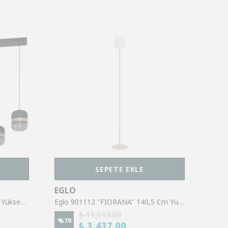
SEPETE EKLE
EGLO
EGL
Eglo 39921 "SINSIGA" 150 Cm Yüksekliğinde Çelik Siyah Sarkıt Avize
Eglo 901112 "FIORANA" 140,5 Cm Yüksekliğinde Çelik Köşe Lambası Lambader
₺ 11,513.00
%
70
%
70
₺ 3,437.00