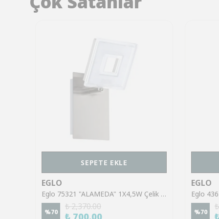
Çok Satanlar
SEPETE EKLE
EGLO
EGLO
Eglo 43553 "GILTSPUR" Çelik Siyah Tavan Armatürü
Eglo 75321 "ALAMEDA" 1X4,5W Çelik Nikel Mat Sıva Üstü Spot
₺ 2,370.00
₺
%
70
%
70
₺ 700.00