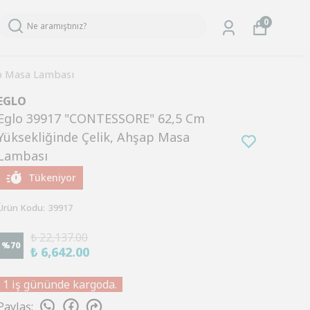
0
p Masa Lambası
EGLO
Eglo 39917 "CONTESSORE" 62,5 Cm
Yüksekliğinde Çelik, Ahşap Masa
Lambası
Tükeniyor
Ürün Kodu
:
39917
₺ 22,137.00
%
70
₺ 6,642.00
1 iş gününde kargoda.
Paylaş
: