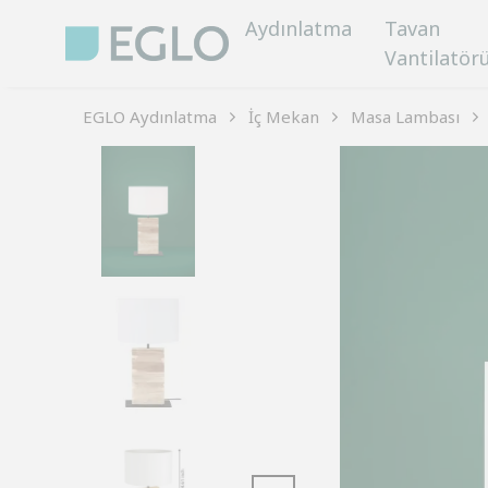
Aydınlatma
Tavan
Vantilatör
EGLO Aydınlatma
İç Mekan
Masa Lambası