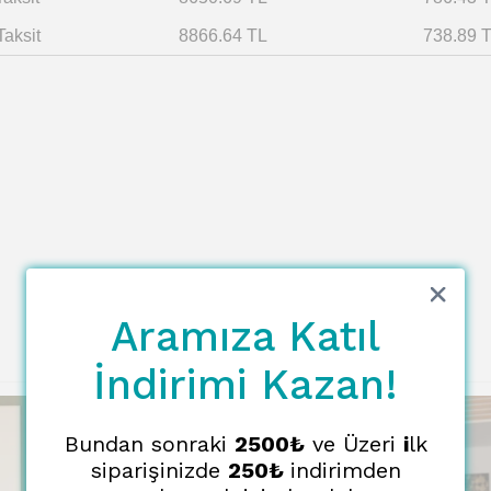
Taksit
8866.64 TL
738.89 
Aramıza Katıl
İndirimi Kazan!
Bundan sonraki
2500₺
ve Üzeri
i
lk
siparişinizde
250₺
indirimden