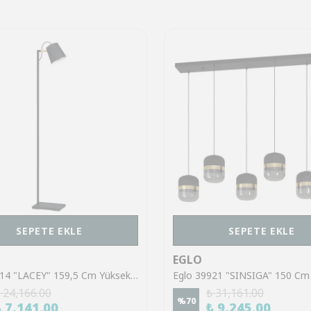
SEPETE EKLE
SEPETE EKLE
EGLO
Eglo 43614 "LACEY" 159,5 Cm Yüksekliğinde Çelik, Ahşap Köşe Lambası Lambader
 24,166.00
₺ 31,161.00
%
70
₺ 7,141.00
₺ 9,245.00