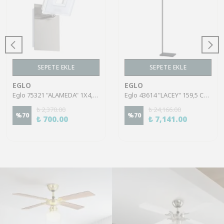
SEPETE EKLE
SEPETE EKLE
EGLO
EGLO
Eglo 75321 "ALAMEDA" 1X4,5W Çelik Nikel Mat Sıva Üstü Spot
Eglo 43614 "LACEY" 159,5 Cm Yüksekliğinde Çelik, Ahşap Köşe Lambası Lambader
₺ 2,370.00
₺ 24,166.00
%
70
%
70
₺ 700.00
₺ 7,141.00