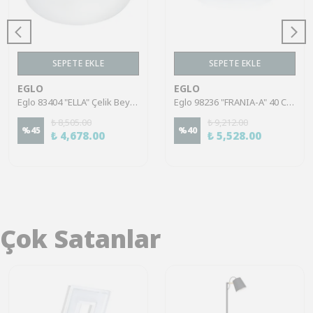
SEPETE EKLE
SEPETE EKLE
EGLO
EGLO
Eglo 83404 "ELLA" Çelik Beyaz Duvar Tavan Armatürü
Eglo 98236 "FRANIA-A" 40 Cm Çapında Çelik Beyaz Duvar Tavan Armatürü
₺ 8,505.00
₺ 9,212.00
%
45
%
40
₺ 4,678.00
₺ 5,528.00
Çok Satanlar