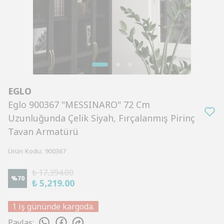
EGLO
Eglo 900367 "MESSINARO" 72 Cm
Uzunluğunda Çelik Siyah, Fırçalanmış Pirinç
Tavan Armatürü
Ürün Kodu
:
900367
₺ 17,394.00
%
70
₺ 5,219.00
1 iş gününde kargoda.
Paylaş
: