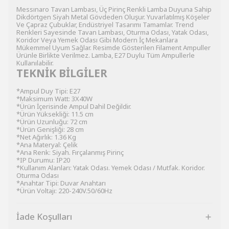
Messınaro Tavan Lambası, Üç Pirinç Renkli Lamba Duyuna Sahip
Dikdörtgen Siyah Metal Gövdeden Oluşur. Yuvarlatılmış Köşeler
Ve Çapraz Çubuklar, Endüstriyel Tasarımı Tamamlar. Trend
Renkleri Sayesinde Tavan Lambası, Oturma Odası, Yatak Odası,
Koridor Veya Yemek Odası Gibi Modern İç Mekanlara
Mükemmel Uyum Sağlar. Resimde Gösterilen Filament Ampuller
Ürünle Birlikte Verilmez. Lamba, E27 Duylu Tüm Ampullerle
Kullanılabilir.
TEKNİK BİLGİLER
*Ampul Duy Tipi: E27
*Maksimum Watt: 3X40W
*Ürün İçerisinde Ampul Dahil Değildir.
*Ürün Yüksekliği: 11.5 cm
*Ürün Uzunluğu: 72 cm
*Ürün Genişliği: 28 cm
*Net Ağırlık: 1.36 Kg
*Ana Materyal: Çelik
*Ana Renk: Siyah. Fırçalanmış Pirinç
*IP Durumu: IP20
*Kullanım Alanları: Yatak Odası. Yemek Odası / Mutfak. Koridor.
Oturma Odası
*Anahtar Tipi: Duvar Anahtarı
*Ürün Voltajı: 220-240V.50/60Hz
İade Koşulları