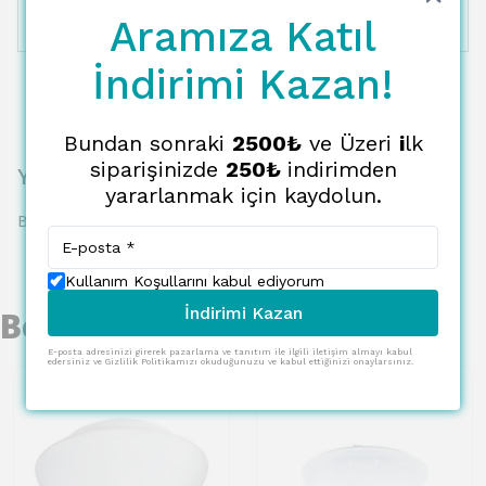
Aramıza Katıl
12 Taksit
6967.03 TL
580.59 TL
İndirimi Kazan!
Bundan sonraki
2500₺
ve Üzeri
i
lk
siparişinizde
250₺
indirimden
Yorumlar
yararlanmak için kaydolun.
Bu ürün için henüz yorum yapılmamış.
Kullanım Koşullarını kabul ediyorum
İndirimi Kazan
Benzer Ürünler
E-posta adresinizi girerek pazarlama ve tanıtım ile ilgili iletişim almayı kabul
edersiniz ve Gizlilik Politikamızı okuduğunuzu ve kabul ettiğinizi onaylarsınız.