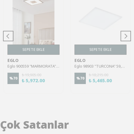
SEPETE EKLE
SEPETE EKLE
EGLO
EGLO
Eglo 900559 "MARMORATA" 44,5 Cm Uzunluğunda 44,5 Cm Genişliğinde Alüminyum, Çelik Siyah, Beyaz Led Panel
Eglo 98903 "TURCONA" 59,5 Cm Uzunluğunda 59,5 Cm Genişliğinde Çelik Beyaz Led Panel
₺ 19,905.00
₺ 18,215.00
%
70
%
70
₺ 5,972.00
₺ 5,465.00
Çok Satanlar