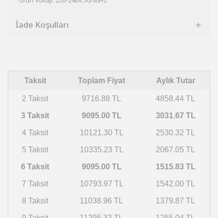
*Ürün Voltajı: 220-240V.50/60Hz
İade Koşulları
Taksit
Toplam Fiyat
Aylık Tutar
2 Taksit
9716.88 TL
4858.44 TL
3 Taksit
9095.00 TL
3031.67 TL
4 Taksit
10121.30 TL
2530.32 TL
5 Taksit
10335.23 TL
2067.05 TL
6 Taksit
9095.00 TL
1515.83 TL
7 Taksit
10793.97 TL
1542.00 TL
8 Taksit
11038.96 TL
1379.87 TL
9 Taksit
11295.33 TL
1255.04 TL