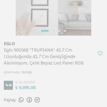
EGLO
Eglo 900568 "TRUPIANA" 43,7 Cm
Uzunluğunda 43,7 Cm Genişliğinde
Alüminyum, Çelik Beyaz Led Panel RGB
Ürün Kodu
:
900568
₺ 15,157.00
%
40
₺ 9,095.00
Paylaş
: