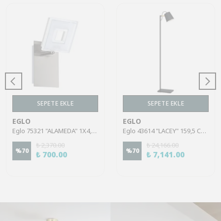
SEPETE EKLE
SEPETE EKLE
EGLO
EGLO
Eglo 75321 "ALAMEDA" 1X4,5W Çelik Nikel Mat Sıva Üstü Spot
Eglo 43614 "LACEY" 159,5 Cm Yüksekliğinde Çelik, Ahşap Köşe Lambası Lambader
₺ 2,370.00
₺ 24,166.00
%
70
%
70
₺ 700.00
₺ 7,141.00