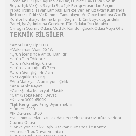
Homojen Bir Işık Sağlar. Sıcak Beyaz, Nötr Beyaz Ve Soğuk
Beyaz Işık Ve Çok Sayıda Rgb Işık Rengi Arasından Seçim
Yapabilirsiniz. Tavan Lambası, Birlikte Verilen Uzaktan Kumanda
İle Kontrol Edilir Ve Dimme, Zamanlayıcı Ve Gece Lambası Gibi Ek
Konfor Fonksiyonlarına Erişim Sağlar. 45 Cm Büyüklüğündeki
Panel, İyi Aydınlatma Gereken Tüm Odalar İçin İdealdir -
Örneğin Oturma Odası, Mutfak, Koridor, Çocuk Odası Veya Ofis.
TEKNİK BİLGİLER
*Ampul Duy Tipi: LED
*Maksimum Watt: 20.5W
*Ürün İçerisinde Ampul Dahildir.
*Ürün Dim Edilebilir.
*Ürün Yüksekliği: 6.2 cm
*Ürün Uzunluğu: 43.7 cm
*Ürün Genişliği: 43.7 cm
*Net Ağırlık: 1.51 Kg
*Ana Materyal: Alüminyum. Çelik
*Ana Renk: Beyaz
*Cam/Şapka Materyali: Plastik
*Cam/Şapka Rengi: Beyaz
*Kelvın: 3000-6500K
*Işık Rengi: Işık Rengi Ayarlanabilir
*Lümen: 2900
*IP Durumu: IP20
*Kullanım Alanları: Yatak Odası. Yemek Odası / Mutfak. Koridor.
Oturma Odası
*Fonksiyonlar: Skk. Rgb. Uzaktan Kumanda İle Kontrol
*Anahtar Tipi: Duvar Anahtarı