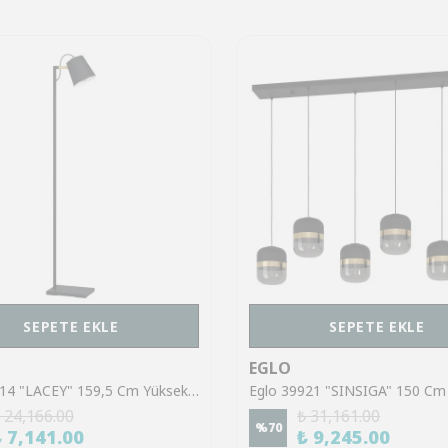
SEPETE EKLE
SEPETE EKLE
EGLO
Eglo 43614 "LACEY" 159,5 Cm Yüksekliğinde Çelik, Ahşap Köşe Lambası Lambader
 24,166.00
₺ 31,161.00
%
70
₺ 7,141.00
₺ 9,245.00