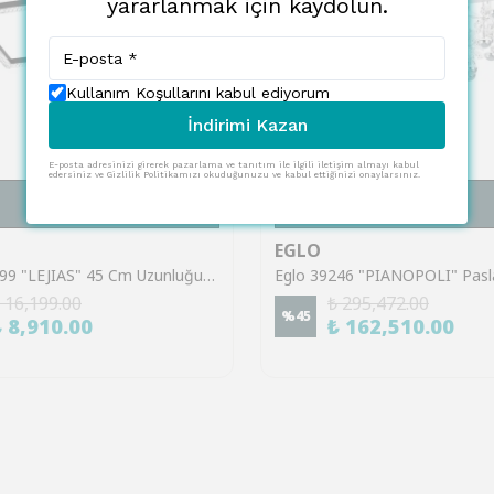
yararlanmak için kaydolun.
Kullanım Koşullarını kabul ediyorum
İndirimi Kazan
E-posta adresinizi girerek pazarlama ve tanıtım ile ilgili iletişim almayı kabul
edersiniz ve Gizlilik Politikamızı okuduğunuzu ve kabul ettiğinizi onaylarsınız.
SEPETE EKLE
SEPETE EKLE
EGLO
Eglo 99799 "LEJIAS" 45 Cm Uzunluğunda Çelik Siyah Tavan Armatürü
 16,199.00
₺ 295,472.00
%
45
₺ 8,910.00
₺ 162,510.00