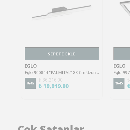
SEPETE EKLE
EGLO
EGLO
Eglo 902047 "MOSCHETTA" 49 Cm Çapında Siyah Çelik Tavan Armatürü
Eglo 900844 "PALMITAL" 88 Cm Uzunluğunda Alüminyum, Çelik Siyah Duvar Tavan Armatürü Ip44
₺ 36,216.00
₺
%
45
%
45
₺ 19,919.00
Çok Satanlar