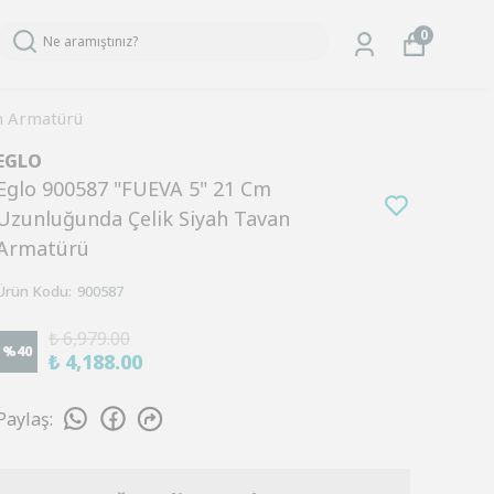
0
n Armatürü
EGLO
Eglo 900587 "FUEVA 5" 21 Cm
Uzunluğunda Çelik Siyah Tavan
Armatürü
Ürün Kodu
:
900587
₺ 6,979.00
%
40
₺ 4,188.00
Paylaş
: