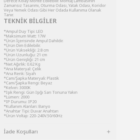
Derece Kolay Monte Edilebilir. Montaj Lambasının
Zamansız Tasarımı, Oturma Odası, Yatak Odası, Koridor
Veya Yemek Odası Gibi Her Odada Kullanıma Olanak
Tanır.
TEKNİK BİLGİLER
*Ampul Duy Tipi: LED
*Maksimum Watt: 17W
*Ürün İçerisinde Ampul Dahildir.
*Ürün Dim Edilebilir.
*Ürün Yüksekliği: 2.8 cm
*Ürün Uzunluğu: 21 cm
*Ürün Genişliği: 21 cm
*Net Ağırlık: 0.62 Kg
*Ana Materyal: Çelik
*Ana Renk: Siyah
*Cam/Şapka Materyali: Plastik
*Cam/Şapka Rengi: Beyaz
*Kelvın: 3000K
*Işık Rengi: Gün Işığı Sarı Tonuna Yakın
*Lümen: 2000
*IP Durumu: IP20
*Kullanım Alanları: Banyo
*Anahtar Tipi: Duvar Anahtarı
*Ürün Voltajı: 220-240V.50/60Hz
İade Koşulları