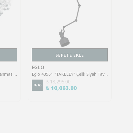
SEPETE EKLE
EGLO
EGL
Eglo 39246 "PIANOPOLI" Paslanmaz Çelik Krom Tavan Armatürü
Eglo 43561 "TAKELEY" Çelik Siyah Tavan Armatürü
₺ 18,295.00
%
45
%
70
₺ 10,063.00