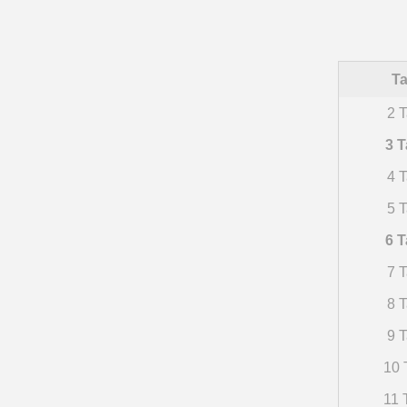
Ta
2 T
3 T
4 T
5 T
6 T
7 T
8 T
9 T
10 
11 