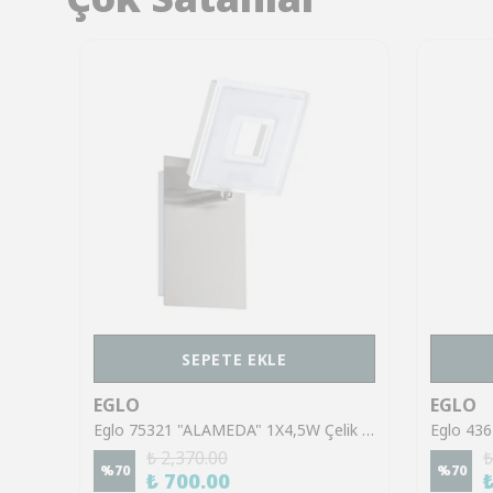
SEPETE EKLE
EGLO
EGLO
Eglo 43553 "GILTSPUR" Çelik Siyah Tavan Armatürü
Eglo 75321 "ALAMEDA" 1X4,5W Çelik Nikel Mat Sıva Üstü Spot
₺ 2,370.00
₺
%
70
%
70
₺ 700.00