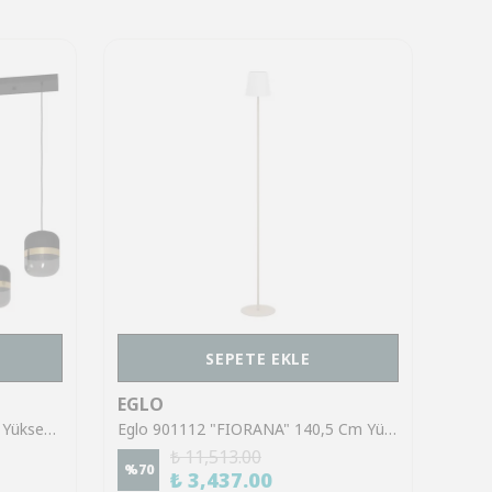
SEPETE EKLE
EGLO
EGL
Eglo 39921 "SINSIGA" 150 Cm Yüksekliğinde Çelik Siyah Sarkıt Avize
Eglo 901112 "FIORANA" 140,5 Cm Yüksekliğinde Çelik Köşe Lambası Lambader
₺ 11,513.00
%
70
%
70
₺ 3,437.00