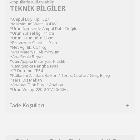
Ampullerle Kullanılabilir.
TEKNİK BİLGİLER
*Ampul Duy Tipi: E27
*Maksimum Watt: 1X40W
*Ürün İçerisinde Ampul Dahil Değildir.
*Ürün Yüksekliği: 11 cm
*Ürün Uzunluğu: 22 cm
*Provizyon Çıkıntısı: 9 cm
*Net Ağırlık: 0.51 Kg
*Ana Materyal: Alüminyum
*Ana Renk: Beyaz
*Cam/Şapka Materyali: Plastik
*Cam/Şapka Rengi: Beyaz
*IP Durumu: IP54
*Kullanım Alanları: Balkon / Teras. Cephe / Giriş. Bahçe
*Tarz: Dış Mekan
*Anahtar Tipi: Duvar Anahtarı
*Ürün Voltajı: 220-240V.50/60Hz
İade Koşulları