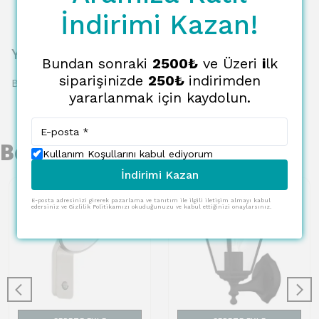
İndirimi Kazan!
Yorumlar
Bundan sonraki
2500₺
ve Üzeri
i
lk
siparişinizde
250₺
indirimden
Bu ürün için henüz yorum yapılmamış.
yararlanmak için kaydolun.
Benzer Ürünler
Kullanım Koşullarını kabul ediyorum
İndirimi Kazan
E-posta adresinizi girerek pazarlama ve tanıtım ile ilgili iletişim almayı kabul
edersiniz ve Gizlilik Politikamızı okuduğunuzu ve kabul ettiğinizi onaylarsınız.