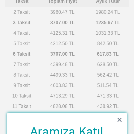
Taksit
Toplam Fiyat
Aylık Tutar
2 Taksit
3960.47 TL
1980.24 TL
3 Taksit
3707.00 TL
1235.67 TL
4 Taksit
4125.31 TL
1031.33 TL
5 Taksit
4212.50 TL
842.50 TL
6 Taksit
3707.00 TL
617.83 TL
7 Taksit
4399.48 TL
628.50 TL
8 Taksit
4499.33 TL
562.42 TL
9 Taksit
4603.83 TL
511.54 TL
10 Taksit
4713.29 TL
471.33 TL
11 Taksit
4828.08 TL
438.92 TL
12 Taksit
4948.60 TL
412.38 TL
Aramıza Katıl