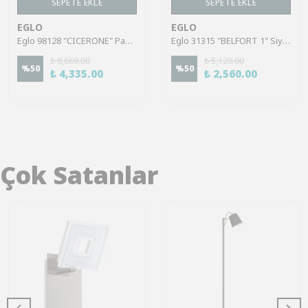
SEPETE EKLE
SEPETE EKLE
EGLO
EGLO
Eglo 98128 "CICERONE" Paslanmaz Çelik, Plastik Dış Mekan Sensörlü Bahçe Aydınlatması Aplik Ip44
Eglo 31315 "BELFORT 1" Siyah Galvanizli Çelik Dış Mekan Aplik Bahçe Aydınlatması Ip44
₺ 8,669.00
₺ 5,120.00
%
50
%
50
₺ 4,335.00
₺ 2,560.00
Çok Satanlar