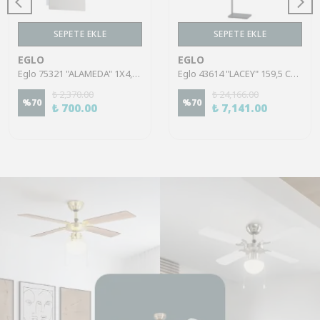
SEPETE EKLE
SEPETE EKLE
EGLO
EGLO
Eglo 75321 "ALAMEDA" 1X4,5W Çelik Nikel Mat Sıva Üstü Spot
Eglo 43614 "LACEY" 159,5 Cm Yüksekliğinde Çelik, Ahşap Köşe Lambası Lambader
₺ 2,370.00
₺ 24,166.00
%
70
%
70
₺ 700.00
₺ 7,141.00