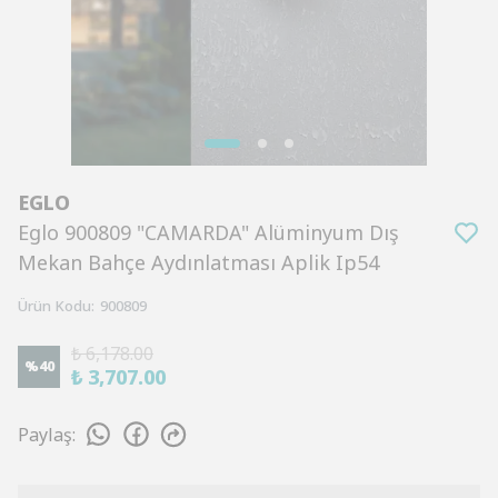
EGLO
Eglo 900809 "CAMARDA" Alüminyum Dış
Mekan Bahçe Aydınlatması Aplik Ip54
Ürün Kodu
:
900809
₺ 6,178.00
%
40
₺ 3,707.00
Paylaş
: